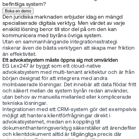
befintliga system?
Boka en demo
Den juridiska marknaden erbjuder idag en mängd
specialiserade digitala verktyg. Men värdet av varje
enskild lösning beror till stor del på om den kan
kommunicera med byråns övriga system.
Utan en sammanhängande integrationsstrategi
riskerar även de bästa verktygen att skapa mer friktion
än effektivitet.
Ett advokatsystem måste öppna sig mot omvärlden
EG Lex247 är byggt som ett cloud-native
advokatsystem med multi-tenant arkitektur och är från
början designat för att integrera med andra
molnbaserade lösningar. Det innebär att data flödar fritt
och säkert mellan de system byrån redan använder,
utan behov av manuella mellanled eller komplicerade
tekniska lösningar.
Integrationen med ett CRM-system gör det exempelvis
möjligt att hantera klientförfrågningar direkt i
advokatsystemet, medan en koppling till
dokumenthanteringsverktyg säkerställer att ärendefiler
och klientdokument alltid är tillgängliga precis där