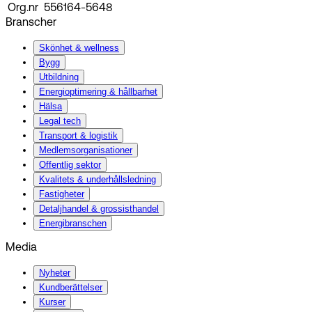
Org.nr
556164-5648
Branscher
Skönhet & wellness
Bygg
Utbildning
Energi­optimering & hållbarhet
Hälsa
Legal tech
Transport & logistik
Medlemsorganisationer
Offentlig sektor
Kvalitets & underhållsledning
Fastigheter
Detaljhandel & grossisthandel
Energibranschen
Media
Nyheter
Kundberättelser
Kurser