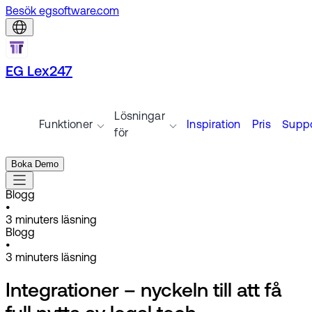
Besök egsoftware.com
EG Lex247
Lösningar
Funktioner
Inspiration
Pris
Suppo
för
Boka Demo
Blogg
•
3
minuters läsning
Blogg
•
3
minuters läsning
Integrationer – nyckeln till att få