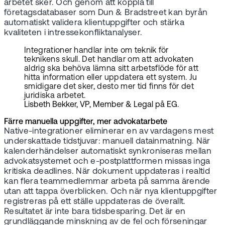
arbetet sker. Och genom att koppla till
företagsdatabaser som Dun & Bradstreet kan byrån
automatiskt validera klientuppgifter och stärka
kvaliteten i intressekonfliktanalyser.
Integrationer handlar inte om teknik för
teknikens skull. Det handlar om att advokaten
aldrig ska behöva lämna sitt arbetsflöde för att
hitta information eller uppdatera ett system. Ju
smidigare det sker, desto mer tid finns för det
juridiska arbetet.
Lisbeth Bekker, VP, Member & Legal på EG.
Färre manuella uppgifter, mer advokatarbete
Native-integrationer eliminerar en av vardagens mest
underskattade tidstjuvar: manuell datainmatning. När
kalenderhändelser automatiskt synkroniseras mellan
advokatsystemet och e-postplattformen missas inga
kritiska deadlines. När dokument uppdateras i realtid
kan flera teammedlemmar arbeta på samma ärende
utan att tappa överblicken. Och när nya klientuppgifter
registreras på ett ställe uppdateras de överallt.
Resultatet är inte bara tidsbesparing. Det är en
grundläggande minskning av de fel och förseningar