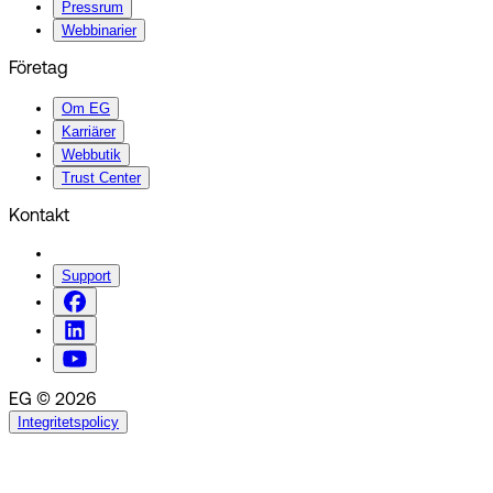
Pressrum
Webbinarier
Företag
Om EG
Karriärer
Webbutik
Trust Center
Kontakt
Support
EG © 2026
Integritetspolicy