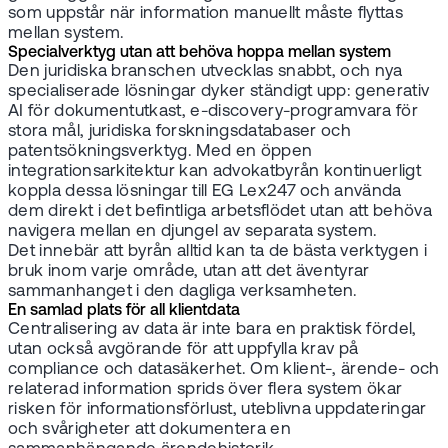
som uppstår när information manuellt måste flyttas
mellan system.
Specialverktyg utan att behöva hoppa mellan system
Den juridiska branschen utvecklas snabbt, och nya
specialiserade lösningar dyker ständigt upp: generativ
AI för dokumentutkast, e-discovery-programvara för
stora mål, juridiska forskningsdatabaser och
patentsökningsverktyg. Med en öppen
integrationsarkitektur kan advokatbyrån kontinuerligt
koppla dessa lösningar till EG Lex247 och använda
dem direkt i det befintliga arbetsflödet utan att behöva
navigera mellan en djungel av separata system.
Det innebär att byrån alltid kan ta de bästa verktygen i
bruk inom varje område, utan att det äventyrar
sammanhanget i den dagliga verksamheten.
En samlad plats för all klientdata
Centralisering av data är inte bara en praktisk fördel,
utan också avgörande för att uppfylla krav på
compliance och datasäkerhet. Om klient-, ärende- och
relaterad information sprids över flera system ökar
risken för informationsförlust, uteblivna uppdateringar
och svårigheter att dokumentera en