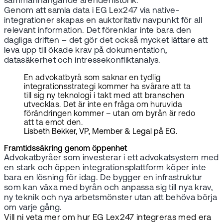
sammanhängande ärendehistorik.
Genom att samla data i EG Lex247 via native-
integrationer skapas en auktoritativ navpunkt för all
relevant information. Det förenklar inte bara den
dagliga driften – det gör det också mycket lättare att
leva upp till ökade krav på dokumentation,
datasäkerhet och intressekonfliktanalys.
En advokatbyrå som saknar en tydlig
integrationsstrategi kommer ha svårare att ta
till sig ny teknologi i takt med att branschen
utvecklas. Det är inte en fråga om huruvida
förändringen kommer – utan om byrån är redo
att ta emot den.
Lisbeth Bekker, VP, Member & Legal på EG.
Framtidssäkring genom öppenhet
Advokatbyråer som investerar i ett advokatsystem med
en stark och öppen integrationsplattform köper inte
bara en lösning för idag. De bygger en infrastruktur
som kan växa med byrån och anpassa sig till nya krav,
ny teknik och nya arbetsmönster utan att behöva börja
om varje gång.
Vill ni veta mer om hur EG Lex247 integreras med era