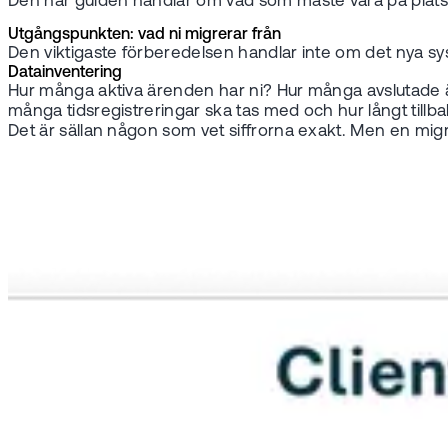
Den här guiden handlar om vad som måste vara på plats in
Utgångspunkten: vad ni migrerar från
Den viktigaste förberedelsen handlar inte om det nya sy
Datainventering
Hur många aktiva ärenden har ni? Hur många avslutade 
många tidsregistreringar ska tas med och hur långt tillb
Det är sällan någon som vet siffrorna exakt. Men en migreri