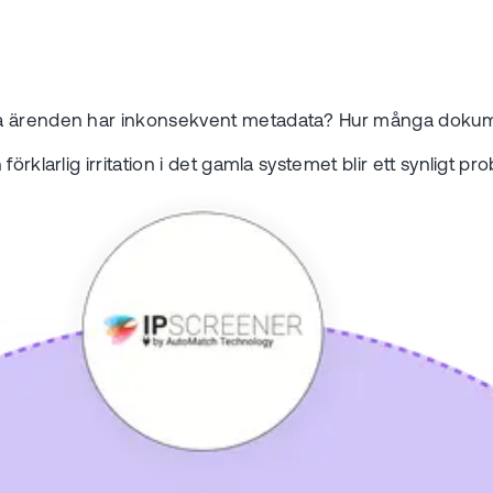
ga ärenden har inkonsekvent metadata? Hur många dokume
rklarlig irritation i det gamla systemet blir ett synligt pr