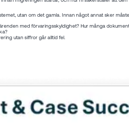
nan migreringen startar, och hur ni säkerställer att den 
stemet, utan om det gamla. Innan något annat sker måste n
ärenden med förvaringsskyldighet? Hur många dokument, o
aka?
ng utan siffror går alltid fel.