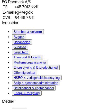
EG Danmark A/S
Tlf.
+45 7013 2211
E-mail
eg@eg.dk
CVR
84 66 78 11
Industrier
Skønhed & velvære
Byggeri
Uddannelse
Sundhed
Legal tech
Transport & logistik
Medlemsorganisationer
Energistyring & Bæredygtighed
Offentlig sektor
HSEQ & vedligeholdelsesstyring
Bolig & ejendomsadministration
Detailhandel & engroshandel
Energi & forsyning
Medier