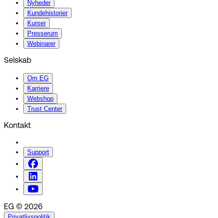
Nyheder
Kundehistorier
Kurser
Presserum
Webinarer
Selskab
Om EG
Karriere
Webshop
Trust Center
Kontakt
Support
EG © 2026
Privatlivspolitik