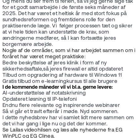
Og mens du ser frem til ferien, så vil jeg gerne sige tak
for et godt samarbejde i de første seks måneder af
2025. Det har været et heltisk år med stort fokus på
sundhedsreformen og fremtidens rolle for den
praktiserende læge. Vi følger processen tæt og sikrer
at vi hele tiden kan understøtte de krav, som
ændringerne medfører, så I kan fortsætte jeres
borgernære arbejde.
Nogle af de områder, som vi har arbejdet sammen om i
foråret har været meget praktiske:
Bedre beskyttelse af jeres klinik i form af ny
sikkerhedsaftale,så jeres firewall er altid opdateret
Tilbud om opgradering af hardware til Windows 11
Gratis tilbud om e-learningkursus til alle brugere
I de kommende måneder vil vi bl.a. gerne levere:
AI-understøttelse af notatskrivning
Opdateret løsning til IP-telefoni
Endnu flere relevante og inspirerende webinarer
Så vi går et travlt efterår i møde. Nyd sommeren.
I dette nyhedsbrev har vi samlet lidt mere sammen om
det vi har gang i lige nu og det der kommer.
Se Lailas videohilsen og læs alle nyhederne fra EG
WinPLC og EG Clinea.