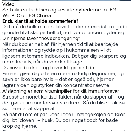
Video
Se Lailas videohilsen og læs alle nyhederne fra EG
WinPLC og EG Clinea.
Er du klar til at holde sommerferie?
Det må du hellere se at blive for der er mindst tre gode
grunde til at slappe helt af, nu hvor chancen byder sig:
Din hjerne laver “hovedrengøring”
Når du kobler helt af, får hjernen tid til at bearbejde
informationer og rydde op i hukommelsen – lidt
ligesom at tømme indbakken. Det gør dig skarpere og
mere kreativ, når du vender tilbage.
Du sover bedre – og bliver klogere af det
Feriero giver dig ofte en mere naturlig døgnrytme, og
søvn er ikke bare hvile – det er også dér, hjernen
lagrer viden og styrker din koncentrationsevne.
Afslapning er som vitaminpiller for dit immunforsvar
Stresshormonet kortisol falder, når du slapper af – og
det gør dit immunforsvar stærkere. Så du bliver faktisk
sundere af at slappe af!
Så når du om et par uger ligger i hængekøjen og føler
dig lidt "doven" – husk: Du gør noget godt for både
krop og hjerne.