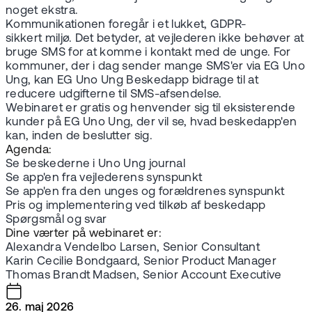
noget ekstra.
Kommunikationen foregår i et lukket, GDPR-
sikkert miljø. Det betyder, at vejlederen ikke behøver at
bruge SMS for at komme i kontakt med de unge. For
kommuner, der i dag sender mange SMS'er via EG Uno
Ung, kan EG Uno Ung Beskedapp bidrage til at
reducere udgifterne til SMS-afsendelse.
Webinaret er gratis og henvender sig til eksisterende
kunder på EG Uno Ung, der vil se, hvad beskedapp'en
kan, inden de beslutter sig.
Agenda:
Se beskederne i Uno Ung journal
Se app'en fra vejlederens synspunkt
Se app'en fra den unges og forældrenes synspunkt
Pris og implementering ved tilkøb af beskedapp
Spørgsmål og svar
Dine værter på webinaret er:
Alexandra Vendelbo Larsen, Senior Consultant
Karin Cecilie Bondgaard, Senior Product Manager
Thomas Brandt Madsen, Senior Account Executive
26. maj 2026