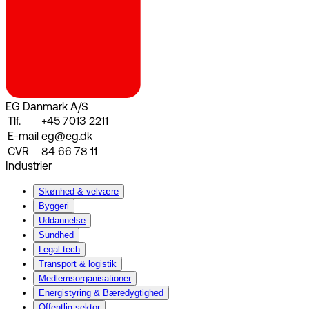
EG Danmark A/S
Tlf.
+45 7013 2211
E-mail
eg@eg.dk
CVR
84 66 78 11
Industrier
Skønhed & velvære
Byggeri
Uddannelse
Sundhed
Legal tech
Transport & logistik
Medlemsorganisationer
Energistyring & Bæredygtighed
Offentlig sektor