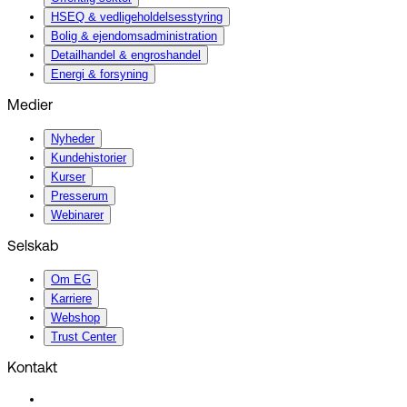
HSEQ & vedligeholdelsesstyring
Bolig & ejendomsadministration
Detailhandel & engroshandel
Energi & forsyning
Medier
Nyheder
Kundehistorier
Kurser
Presserum
Webinarer
Selskab
Om EG
Karriere
Webshop
Trust Center
Kontakt