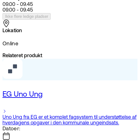
09.00 - 09.45
09.00 - 09.45
Ikke flere ledige pladser
Lokation
Online
Relateret produkt
EG Uno Ung
Uno Ung fra EG er et komplet fagsystem til understøttelse af
hverdagens opgaver i den kommunale ungeindsats.
Datoer: