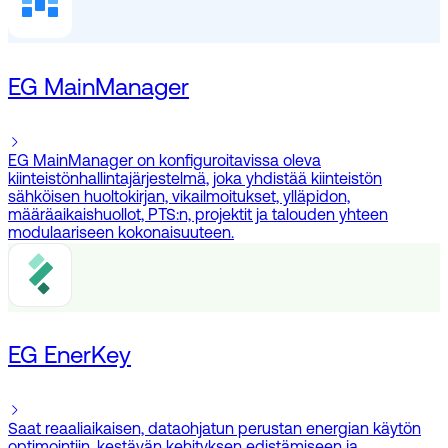
EG MainManager
EG MainManager on konfiguroitavissa oleva
kiinteistönhallintajärjestelmä, joka yhdistää kiinteistön
sähköisen huoltokirjan, vikailmoitukset, ylläpidon,
määräaikaishuollot, PTS:n, projektit ja talouden yhteen
modulaariseen kokonaisuuteen.
EG EnerKey
Saat reaaliaikaisen, dataohjatun perustan energian käytön