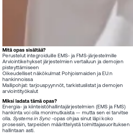
Mitä opas sisältää?
Perustelut integroiduille EMS- ja FMS-järjestelmille
Arviointikehykset järjestelmien vertailuun ja demojen
pisteyttämiseen
Oikeudelliset näkökulmat Pohjoismaiden ja EU:n
hankinnoissa
Mallipohjat: tarjouspyynnöt, tarkistuslistat ja demojen
arviointityökalut
Miksi ladata tämä opas?
Energia- ja kiinteistöhallintajärjestelmien (EMS ja FMS)
hankinta voi olla monimutkaista — mutta sen ei tarvitse
olla.
Systems in Sync
-opas ohjaa sinut läpi koko
prosessin, tarpeiden määrittelystä toimittajasuorituksen
hallintaan asti.