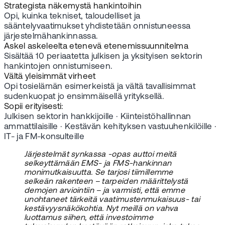
Strategista näkemystä hankintoihin
Opi, kuinka tekniset, taloudelliset ja
sääntelyvaatimukset yhdistetään onnistuneessa
järjestelmähankinnassa.
Askel askeleelta etenevä etenemissuunnitelma
Sisältää 10 periaatetta julkisen ja yksityisen sektorin
hankintojen onnistumiseen.
Vältä yleisimmät virheet
Opi tosielämän esimerkeistä ja vältä tavallisimmat
sudenkuopat jo ensimmäisellä yrityksellä.
Sopii erityisesti:
Julkisen sektorin hankkijoille · Kiinteistöhallinnan
ammattilaisille · Kestävän kehityksen vastuuhenkilöille ·
IT- ja FM-konsulteille
Järjestelmät synkassa -opas auttoi meitä
selkeyttämään EMS- ja FMS-hankinnan
monimutkaisuutta. Se tarjosi tiimillemme
selkeän rakenteen – tarpeiden määrittelystä
demojen arviointiin – ja varmisti, että emme
unohtaneet tärkeitä vaatimustenmukaisuus- tai
kestävyysnäkökohtia. Nyt meillä on vahva
luottamus siihen, että investoimme