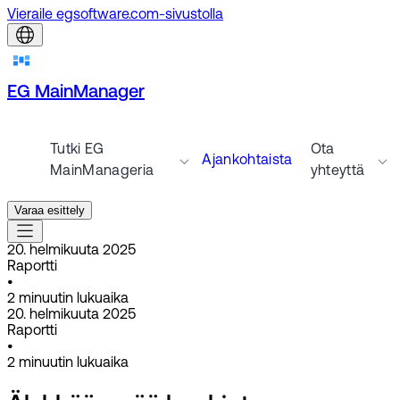
Vieraile egsoftware.com-sivustolla
EG MainManager
Tutki EG
Ota
Ajankohtaista
MainManageria
yhteyttä
Varaa esittely
20. helmikuuta 2025
Raportti
•
2
minuutin lukuaika
20. helmikuuta 2025
Raportti
•
2
minuutin lukuaika