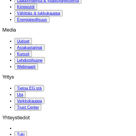
Laadunhallinta & ylläpitojärjestelmä
Kiinteistöt
Vähittäis & tukkukauppa
Energiateollisuus
Media
Uutiset
Asiakastarinat
Kurssit
Lehdistöhuone
Webinaarit
Yritys
Tietoa EG:stä
Ura
Verkkokauppa
Trust Center
Yhteystiedot
Tuki