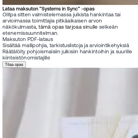
Lataa maksuton ”Systems in Sync” -opas
Olitpa sitten valmistelemassa julkista hankintaa tai
arvioimassa toimittajia pitkäaikaisen arvon
näkökulmasta,
tämä opas tarjoaa sinulle
selkeän
etenemissuunnitelman.
Maksuton PDF-lataus
Sisältää mallipohjia, tarkistuslistoja ja arviointikehyksiä
Räätälöity pohjoismaisiin julkisiin hankintoihin ja suurille
kiinteistönomistajille
Tilaa opas