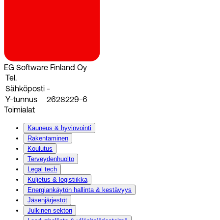
EG Software Finland Oy
Tel.
Sähköposti
-
Y-tunnus
2628229-6
Toimialat
Kauneus & hyvinvointi
Rakentaminen
Koulutus
Terveydenhuolto
Legal tech
Kuljetus & logistiikka
Energiankäytön hallinta & kestävyys
Jäsenjärjestöt
Julkinen sektori