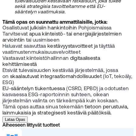
tulevaisuuden kestävään ratkaisuun, joka tukee
sekä strategisia tavoitteitamme että EU-
sääntelyn vaatimuksia.
Tämä opas on suunnattu ammattilaisille, jotka:
Osallistuvat
julkisiin hankintoihin
Pohjoismaissa
Tarvitsevat
apua kiinteistö- tai energiajärjestelmien
arviointiin
tai uusimiseen
Haluavat saavuttaa
kestävyystavoitteet
ja täyttää
vaatimustenmukaisuusvelvoitteet
Vastaavat kiinteistöhallinnan
digitaalisesta
kehittämisestä
Etsivät tulevaisuuden kestävää järjestelmää, jossa
on
skaalautuvat integraatiomahdollisuudet
(IoT, tekoäly,
ESG)
EU-sääntelyn tiukentuessa
(CSRD, EPBD) ja odotusten
kasvaessa ESG-raportoinnin suhteen, oikean
järjestelmän valinta on tärkeämpää kuin koskaan.
Tämä opas auttaa sinua tekemään
tietoon perustuvia,
lainmukaisia ja strategisesti kestäviä päätöksiä.
Lataa Opas
Aiheeseen liittyvät tuotteet