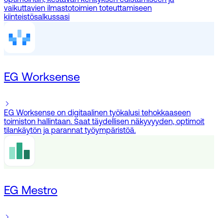
optimointiin, kestävän kehityksen edistämiseen ja
vaikuttavien ilmastotoimien toteuttamiseen
kiinteistösalkussasi
EG Worksense
EG Worksense on digitaalinen työkalusi tehokkaaseen
toimiston hallintaan. Saat täydellisen näkyvyyden, optimoit
tilankäytön ja parannat työympäristöä.
EG Mestro