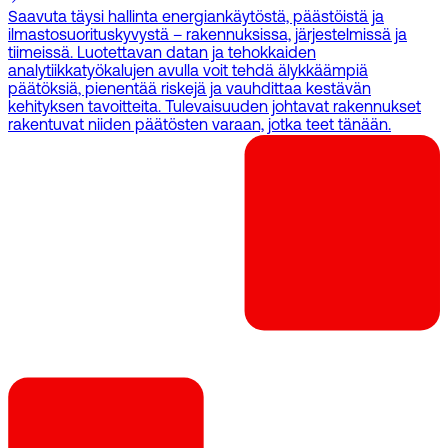
Saavuta täysi hallinta energiankäytöstä, päästöistä ja
ilmastosuorituskyvystä – rakennuksissa, järjestelmissä ja
tiimeissä. Luotettavan datan ja tehokkaiden
analytiikkatyökalujen avulla voit tehdä älykkäämpiä
päätöksiä, pienentää riskejä ja vauhdittaa kestävän
kehityksen tavoitteita. Tulevaisuuden johtavat rakennukset
rakentuvat niiden päätösten varaan, jotka teet tänään.