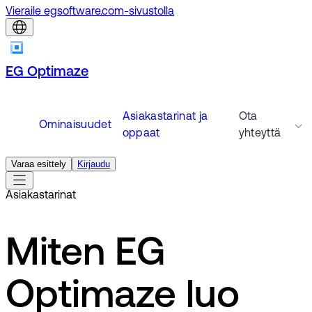
Vieraile egsoftware.com-sivustolla
EG Optimaze
Asiakastarinat ja
Ota
Ominaisuudet
oppaat
yhteyttä
Varaa esittely
Kirjaudu
Asiakastarinat
Miten EG
Optimaze luo