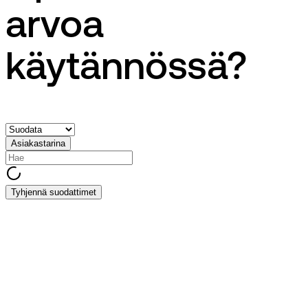
arvoa
käytännössä?
Asiakastarina
Tyhjennä suodattimet