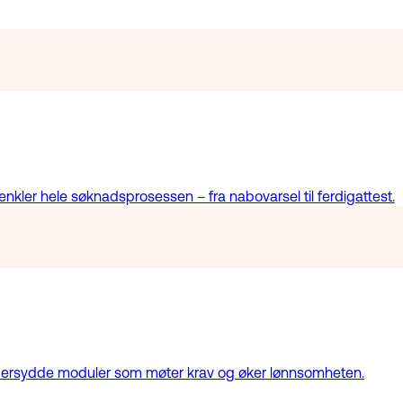
kler hele søknadsprosessen – fra nabovarsel til ferdigattest.
eddersydde moduler som møter krav og øker lønnsomheten.