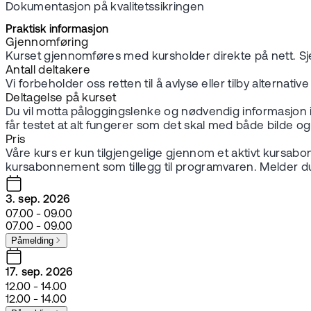
Dokumentasjon på kvalitetssikringen
Praktisk informasjon
Gjennomføring
Kurset gjennomføres med kursholder direkte på nett. Sj
Antall deltakere
Vi forbeholder oss retten til å avlyse eller tilby alterna
Deltagelse på kurset
Du vil motta påloggingslenke og nødvendig informasjon i g
får testet at alt fungerer som det skal med både bilde og 
Pris
Våre kurs er kun tilgjengelige gjennom et aktivt kursab
kursabonnement som tillegg til programvaren. Melder du
3. sep. 2026
07.00 - 09.00
07.00 - 09.00
Påmelding
17. sep. 2026
12.00 - 14.00
12.00 - 14.00