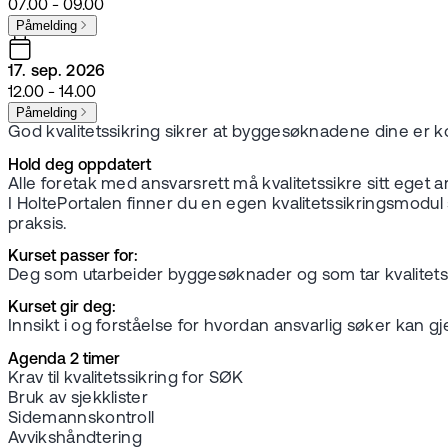
07.00 - 09.00
Påmelding
17. sep. 2026
12.00 - 14.00
Påmelding
God kvalitetssikring sikrer at byggesøknadene dine er 
Hold deg oppdatert
Alle foretak med ansvarsrett må kvalitetssikre sitt eget a
I HoltePortalen finner du en egen kvalitetssikringsmodu
praksis.
Kurset passer for:
Deg som utarbeider byggesøknader og som tar kvalitetss
Kurset gir deg:
Innsikt i og forståelse for hvordan ansvarlig søker kan 
Agenda 2 timer
Krav til kvalitetssikring for SØK
Bruk av sjekklister
Sidemannskontroll
Avvikshåndtering