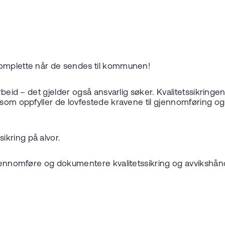
komplette når de sendes til kommunen!
rbeid – det gjelder også ansvarlig søker. Kvalitetssikringe
l som oppfyller de lovfestede kravene til gjennomføring o
ikring på alvor.
gjennomføre og dokumentere kvalitetssikring og avvikshånd