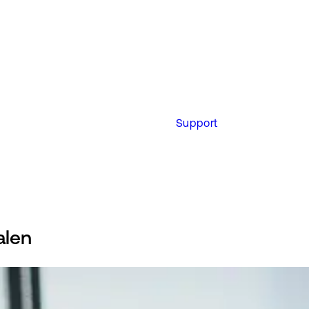
Support
alen