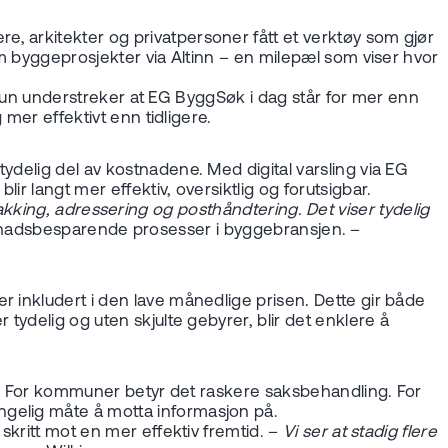
, arkitekter og privatpersoner fått et verktøy som gjør
om byggeprosjekter via Altinn – en milepæl som viser hvor
 Hun understreker at EG ByggSøk i dag står for mer enn
 mer effektivt enn tidligere.
ydelig del av kostnadene. Med digital varsling via EG
r langt mer effektiv, oversiktlig og forutsigbar.
, pakking, adressering og posthåndtering. Det viser tydelig
 kostnadsbesparende prosesser i byggebransjen. –
r inkludert i den lave månedlige prisen
.
Dette gir både
tydelig og uten skjulte gebyrer, blir det enklere å
sis. For kommuner betyr det raskere saksbehandling. For
ngelig måte å motta informasjon på.
skritt mot en mer effektiv fremtid. –
Vi ser at stadig flere