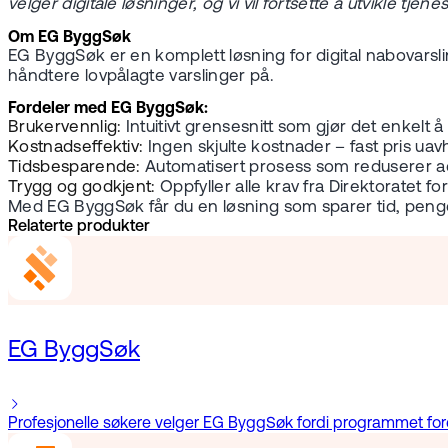
velger digitale løsninger, og vi vil fortsette å utvikle tje
Om EG ByggSøk
EG ByggSøk er en komplett løsning for digital nabovarsl
håndtere lovpålagte varslinger på.
Fordeler med EG ByggSøk:
Brukervennlig:
Intuitivt grensesnitt som gjør det enkel
Kostnadseffektiv:
Ingen skjulte kostnader – fast pris uav
Tidsbesparende:
Automatisert prosess som reduserer ad
Trygg og godkjent:
Oppfyller alle krav fra Direktoratet fo
Med EG ByggSøk får du en løsning som sparer tid, penger 
Relaterte produkter
EG ByggSøk
Profesjonelle søkere velger EG ByggSøk fordi programmet foren