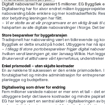
Digitalt nabovarsel har passert 5 millioner. EG ByggSøk 
Digitalisering har for alvor endret måten byggeprosjekt
nabovarsling både enklere og mer kostnadseffektiv. Resul
stor betydning løsningen har fått.
–
Vi er stolte av at vår programvare er en viktig årsak til 
halvparten av alle digitale nabovarslinger i Norge. Det be
Store besparelser for byggebransjen
Tradisjonelt har nabovarsling vært en tidkrevende og kos
ByggSøk er dette snudd på hodet. Utbyggere har nå spart 1
–
I tillegg til store portobesparelser frigjør digital nabov
hvilken verdi løsningen gir,
sier Jarvaag-Wilkie. Hun legg
Brukerverdi vil alltid være vårt kjernefokus,
understreker
Enkel prismodell – uten skjulte kostnader
En av nøklene til suksessen er den enkle prismodellen. 
forutsigbarhet og mindre administrasjon for entreprenører
planlegge og budsjettere.
Digitalisering som driver for endring
Fem millioner varslede naboer er mer enn et tall – det e
utbyggere betyr det lavere kostnader og mindre papirar
EG har lenge vært en sentral aktør i digitaliseringen av 