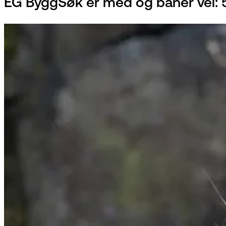
EG ByggSøk er med og baner vei: 5 m