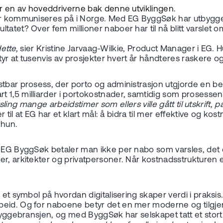
er en av hoveddriverne bak denne utviklingen.
er kommuniseres på i Norge. Med EG ByggSøk har utbyggere
tatet? Over fem millioner naboer har til nå blitt varslet 
dette,
sier Kristine Jarvaag-Wilkie, Product Manager i EG.
tyr at tusenvis av prosjekter hvert år håndteres raskere og
tbar prosess, der porto og administrasjon utgjorde en bet
,5 milliarder i portokostnader, samtidig som prosessen bli
arsling mange arbeidstimer som ellers ville gått til utskrift
er til at EG har et klart mål: å bidra til mer effektive og
 hun.
I EG ByggSøk betaler man ikke per nabo som varsles, det e
, arkitekter og privatpersoner. Når kostnadsstrukturen er 
r et symbol på hvordan digitalisering skaper verdi i prak
beid. Og for naboene betyr det en mer moderne og tilgje
byggebransjen, og med ByggSøk har selskapet tatt et stort 