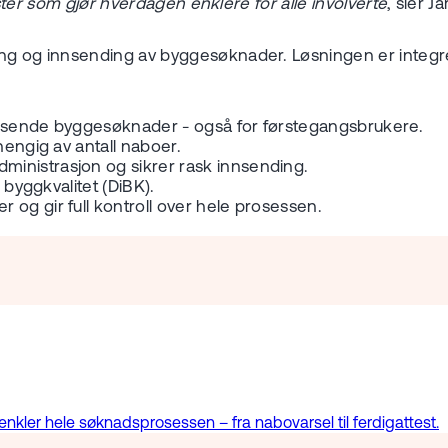
nester som gjør hverdagen enklere for alle involverte
, sier J
ing og innsending av byggesøknader. Løsningen er integrer
t å sende byggesøknader - også for førstegangsbrukere.
hengig av antall naboer.
ministrasjon og sikrer rask innsending.
r byggkvalitet (DiBK).
og gir full kontroll over hele prosessen.
kler hele søknadsprosessen – fra nabovarsel til ferdigattest.