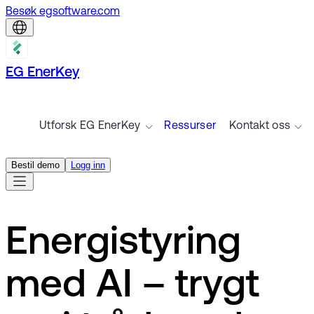
Besøk egsoftware.com
EG EnerKey
Utforsk EG EnerKey
Ressurser
Kontakt oss
Bestil demo
Logg inn
Energistyring
med AI – trygt