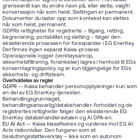
grensesnitt kan du endre navn på, eller slette, valgfri
konversasjon når som helst. Slettingen er permanent.
Dokumenter du laster opp som kontekst kan slettes
når som helst, permanent.
GDPRs rettigheter for registrerte – tilgang, retting,
begrensning, portabilitet og sletting – følger den
eksisterende prosessen for forespørsler i EG EnerKey.
Det finnes ingen separat Kaisa-prosess.
Operasjonelle logger (verktøysanrop,
sikkerhetsfiltrering, forsinkelse) lagres i henhold til EGs
konsernlagringspolicy og er kun tilgjengelige for EGs
sikkerhets- og driftsteam.
Overholdelse av regler
GDPR
— Kaisa behandler personopplysninger kun som
en del av EG EnerKey-tjenesten.
Behandlingsgrunnlaget,
behandlingsansvarlig/databehandler-forholdet og de
registrertes rettigheter følger den eksisterende EG
EnerKey databehandleravtalen og AI DPA-en.
EU AI Act
— Kaisa klassifiseres og vurderes mot EG AI
Acts risikonivåer. Den fungerer som et
beslutningsstøtteverktøy – ikke som en autonom