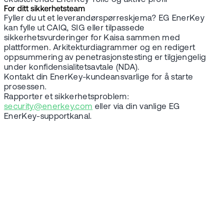
For ditt sikkerhetsteam
Fyller du ut et leverandørspørreskjema? EG EnerKey
kan fylle ut CAIQ, SIG eller tilpassede
sikkerhetsvurderinger for Kaisa sammen med
plattformen. Arkitekturdiagrammer og en redigert
oppsummering av penetrasjonstesting er tilgjengelig
under konfidensialitetsavtale (NDA).
Kontakt din EnerKey-kundeansvarlige for å starte
prosessen.
Rapporter et sikkerhetsproblem:
security@enerkey.com
eller via din vanlige EG
EnerKey-supportkanal.
UTFORSK AI-ASSISTENTEN VÅR
Nå vet du at det
er trygt. Her er