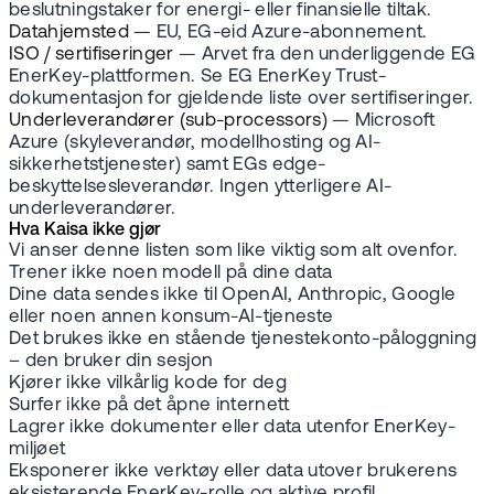
beslutningstaker for energi- eller finansielle tiltak.
Datahjemsted
— EU, EG-eid Azure-abonnement.
ISO / sertifiseringer
— Arvet fra den underliggende EG
EnerKey-plattformen. Se EG EnerKey Trust-
dokumentasjon for gjeldende liste over sertifiseringer.
Underleverandører (sub-processors)
— Microsoft
Azure (skyleverandør, modellhosting og AI-
sikkerhetstjenester) samt EGs edge-
beskyttelsesleverandør. Ingen ytterligere AI-
underleverandører.
Hva Kaisa ikke gjør
Vi anser denne listen som like viktig som alt ovenfor.
Trener ikke noen modell på dine data
Dine data sendes ikke til OpenAI, Anthropic, Google
eller noen annen konsum-AI-tjeneste
Det brukes ikke en stående tjenestekonto-påloggning
– den bruker din sesjon
Kjører ikke vilkårlig kode for deg
Surfer ikke på det åpne internett
Lagrer ikke dokumenter eller data utenfor EnerKey-
miljøet
Eksponerer ikke verktøy eller data utover brukerens
eksisterende EnerKey-rolle og aktive profil