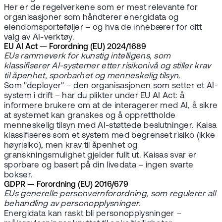
Her er de regelverkene som er mest relevante for
organisasjoner som håndterer energidata og
eiendomsporteføljer – og hva de innebærer for ditt
valg av AI-verktøy.
EU AI Act — Forordning (EU) 2024/1689
EUs rammeverk for kunstig intelligens, som
klassifiserer AI-systemer etter risikonivå og stiller krav
til åpenhet, sporbarhet og menneskelig tilsyn.
Som "deployer" – den organisasjonen som setter et AI-
system i drift – har du plikter under EU AI Act: å
informere brukere om at de interagerer med AI, å sikre
at systemet kan granskes og å opprettholde
menneskelig tilsyn med AI-støttede beslutninger. Kaisa
klassifiseres som et system med begrenset risiko (ikke
høyrisiko), men krav til åpenhet og
granskningsmulighet gjelder fullt ut. Kaisas svar er
sporbare og basert på din livedata – ingen svarte
bokser.
GDPR — Forordning (EU) 2016/679
EUs generelle personvernforordning, som regulerer all
behandling av personopplysninger.
Energidata kan raskt bli personopplysninger –