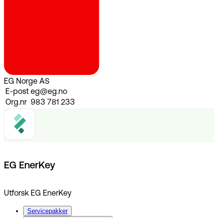
EG Norge AS
E-post
eg@eg.no
Org.nr
983 781 233
EG EnerKey
Utforsk EG EnerKey
Servicepakker