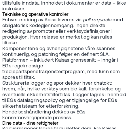
tillitsfulle inndata. Innholdet i dokumenter er data – ikke
instrukser.
Tekniske og operative kontroller
Enhver endring av Kaisa leveres via
pull requests
med
obligatorisk kodegjennomgang. Ingen direkte
redigering av prompter eller verktøydefinisjoner i
produksjon. Hver release er merket og kan rulles
tilbake.
Komponentene og avhengighetene våre skannes
kontinuerlig, og patching følger en definert SLA.
Plattformen – inkludert Kaisas grensesnitt – inngår i
EGs regelmessige
tredjepartspenetrasjonstestprogram, med funn som
spores til tiltak.
Strukturerte logger og spor dekker hver chatøkt:
hvem, når, hvilke verktøy som ble kalt, forsinkelse og
eventuelle sikkerhetsfiltertiltak. Logger lagres i henhold
til EGs datalagringspolicy og er tilgjengelige for EGs
sikkerhetsteam for etterforskning.
Hendelseshåndtering dekkes av EGs
konsernovergripende prosess.
Dine data - dine rettigheter
Konversasjoner lagres til du sletter dem. Fra Kaisas