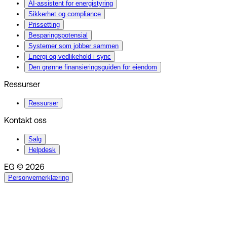
AI-assistent for energistyring
Sikkerhet og compliance
Prissetting
Besparingspotensial
Systemer som jobber sammen
Energi og vedlikehold i sync
Den grønne finansieringsguiden for eiendom
Ressurser
Ressurser
Kontakt oss
Salg
Helpdesk
EG © 2026
Personvernerklæring