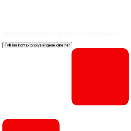
EnerKey?
Book en kort gjennomgang med en av våre eksperter.
Fyll inn kontaktopplysningene dine her