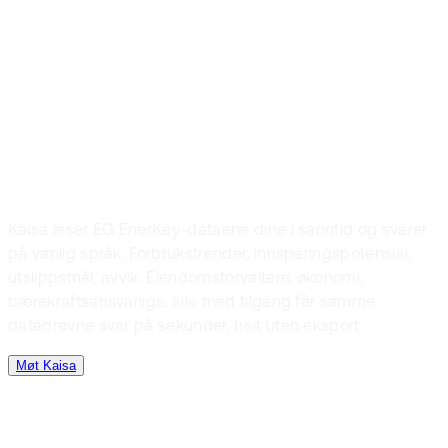
er trygt. Her er
hva den faktisk
gjør.
Kaisa leser EG EnerKey-dataene dine i sanntid og svarer
på vanlig språk. Forbrukstrender, innsparingspotensial,
utslippsmål, avvik. Eiendomsforvaltere, økonomi,
bærekraftsansvarlige, alle med tilgang får samme
datadrevne svar på sekunder, helt uten eksport.
Møt Kaisa
Still spørsmålet ditt