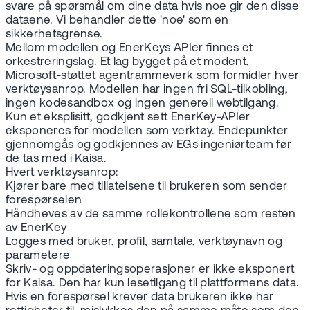
svare på spørsmål om dine data hvis noe gir den disse
dataene. Vi behandler dette 'noe' som en
sikkerhetsgrense.
Mellom modellen og EnerKeys APIer finnes et
orkestreringslag. Et lag bygget på et modent,
Microsoft-støttet agentrammeverk som formidler hver
verktøysanrop. Modellen har ingen fri SQL-tilkobling,
ingen kodesandbox og ingen generell webtilgang.
Kun et eksplisitt, godkjent sett EnerKey-APIer
eksponeres for modellen som verktøy. Endepunkter
gjennomgås og godkjennes av EGs ingeniørteam før
de tas med i Kaisa.
Hvert verktøysanrop:
Kjører bare med tillatelsene til brukeren som sender
forespørselen
Håndheves av de samme rollekontrollene som resten
av EnerKey
Logges med bruker, profil, samtale, verktøynavn og
parametere
Skriv- og oppdateringsoperasjoner er ikke eksponert
for Kaisa. Den har kun lesetilgang til plattformens data.
Hvis en forespørsel krever data brukeren ikke har