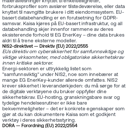
måleravlesninger knyttet til enkeltleiligheter,
forbruksprofiler som avslører tilstedeværelse, eller data
knyttet til navngitte brukere i ditt eiendomssystem. EU-
basert databehandling er en forutsetning for GDPR-
samsvar. Kaisa kjøres på EU-basert infrastruktur, og all
databehandling skjer innenfor rammene av deres
eksisterende forhold til EG EnerKey – dine data brukes
aldri til å trene eksterne modeller.
NIS2-direktivet — Direktiv (EU) 2022/2555
EUs direktiv om cybersikkerhet for samfunnsviktige og
viktige virksomheter, med obligatoriske sikkerhetskrav
innen kritiske sektorer.
Energi-sektoren er uttrykkelig listet som
"samfunnsviktig" under NIS2, noe som innebærer at
mange EG EnerKey-kunder allerede omfattes. NIS2
krever sikkerhet i leverandørkjeden: du må sørge for at
de digitale verktøyene du bruker oppfyller dine
sikkerhetskrav. EU-hosting, granskningsbare svar og
tydelige hendelsesrutiner er ikke bare
bekvemmeligheter – det er konkrete egenskaper som
gjør at du kan dokumentere Kaisa som et godkjent
verktøy i deres sikkerhetsstyring.
DORA — Forordning (EU) 2022/2554