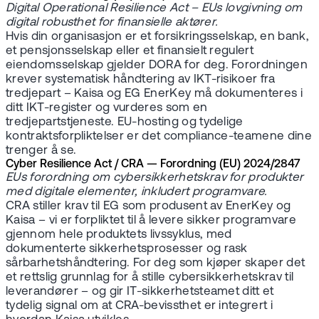
Digital Operational Resilience Act – EUs lovgivning om
digital robusthet for finansielle aktører.
Hvis din organisasjon er et forsikringsselskap, en bank,
et pensjonsselskap eller et finansielt regulert
eiendomsselskap gjelder DORA for deg. Forordningen
krever systematisk håndtering av IKT-risikoer fra
tredjepart – Kaisa og EG EnerKey må dokumenteres i
ditt IKT-register og vurderes som en
tredjepartstjeneste. EU-hosting og tydelige
kontraktsforpliktelser er det compliance-teamene dine
trenger å se.
Cyber Resilience Act / CRA — Forordning (EU) 2024/2847
EUs forordning om cybersikkerhetskrav for produkter
med digitale elementer, inkludert programvare.
CRA stiller krav til EG som produsent av EnerKey og
Kaisa – vi er forpliktet til å levere sikker programvare
gjennom hele produktets livssyklus, med
dokumenterte sikkerhetsprosesser og rask
sårbarhetshåndtering. For deg som kjøper skaper det
et rettslig grunnlag for å stille cybersikkerhetskrav til
leverandører – og gir IT-sikkerhetsteamet ditt et
tydelig signal om at CRA-bevissthet er integrert i