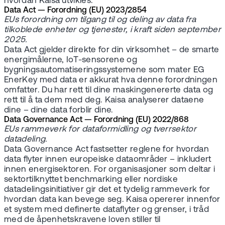
hvordan Kaisa utvikles.
Data Act — Forordning (EU) 2023/2854
EUs forordning om tilgang til og deling av data fra
tilkoblede enheter og tjenester, i kraft siden september
2025.
Data Act gjelder direkte for din virksomhet – de smarte
energimålerne, IoT-sensorene og
bygningsautomatiseringssystemene som mater EG
EnerKey med data er akkurat hva denne forordningen
omfatter. Du har rett til dine maskingenererte data og
rett til å ta dem med deg. Kaisa analyserer dataene
dine – dine data forblir dine.
Data Governance Act — Forordning (EU) 2022/868
EUs rammeverk for dataformidling og tverrsektor
datadeling.
Data Governance Act fastsetter reglene for hvordan
data flyter innen europeiske dataområder – inkludert
innen energisektoren. For organisasjoner som deltar i
sektortilknyttet benchmarking eller nordiske
datadelingsinitiativer gir det et tydelig rammeverk for
hvordan data kan bevege seg. Kaisa opererer innenfor
et system med definerte dataflyter og grenser, i tråd
med de åpenhetskravene loven stiller til