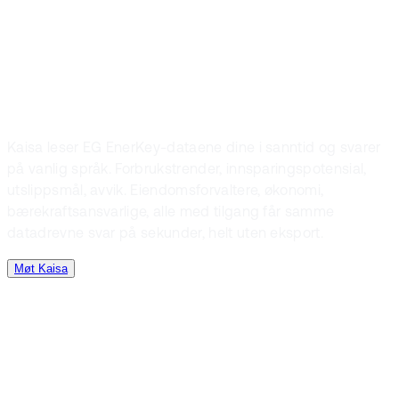
hva den faktisk
gjør.
Kaisa leser EG EnerKey-dataene dine i sanntid og svarer
på vanlig språk. Forbrukstrender, innsparingspotensial,
utslippsmål, avvik. Eiendomsforvaltere, økonomi,
bærekraftsansvarlige, alle med tilgang får samme
datadrevne svar på sekunder, helt uten eksport.
Møt Kaisa
UTFORSK AI-ASSISTENTEN VÅR
Nå vet du at det