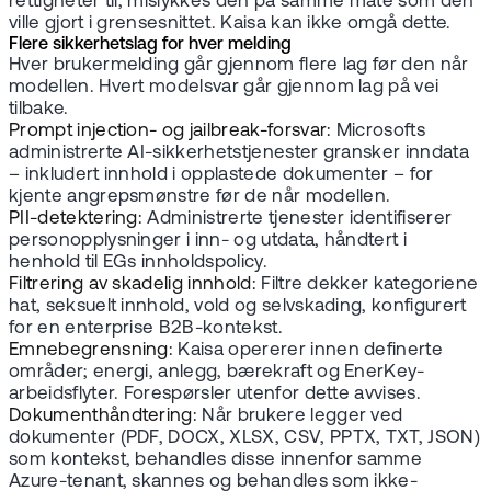
rettigheter til, mislykkes den på samme måte som den
ville gjort i grensesnittet. Kaisa kan ikke omgå dette.
Flere sikkerhetslag for hver melding
Hver brukermelding går gjennom flere lag før den når
modellen. Hvert modelsvar går gjennom lag på vei
tilbake.
Prompt injection- og jailbreak-forsvar:
Microsofts
administrerte AI-sikkerhetstjenester gransker inndata
– inkludert innhold i opplastede dokumenter – for
kjente angrepsmønstre før de når modellen.
PII-detektering:
Administrerte tjenester identifiserer
personopplysninger i inn- og utdata, håndtert i
henhold til EGs innholdspolicy.
Filtrering av skadelig innhold:
Filtre dekker kategoriene
hat, seksuelt innhold, vold og selvskading, konfigurert
for en enterprise B2B-kontekst.
Emnebegrensning:
Kaisa opererer innen definerte
områder; energi, anlegg, bærekraft og EnerKey-
arbeidsflyter. Forespørsler utenfor dette avvises.
Dokumenthåndtering:
Når brukere legger ved
dokumenter (PDF, DOCX, XLSX, CSV, PPTX, TXT, JSON)
som kontekst, behandles disse innenfor samme
Azure-tenant, skannes og behandles som ikke-