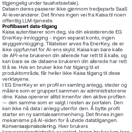
tilgjengelig under taushetsavtale).
Dataen deres passerer ikke gjennom tredjeparts SaaS
AI-leverandører. Det finnes ingen vei fra Kaisa til noen
offentlig LLM-tjeneste.
Profilbasert data-tilgang
Kaisa autentiserer som deg, via din eksisterende EG
EnerKey-innlogging - ingen separat konto, ingen
skyggeinnlogging. Tillatelser arves fra EnerKey, de er
ikke oppfunnet for AI-ens skyld. Kaisa kan bare kalle
de API-ene brukeren din allerede har rett til å kalle, og
kan bare se de dataene brukeren din allerede har rett
til å se. Hvis en bruker ikke har tilgang til et
produktområde, får heller ikke Kaisa tilgang til disse
verktøyene.
I EG EnerKey er en profil en samling anlegg, steder og
målere som er gruppert sammen av administratorene
dine. Kaisa opererer alltid innenfor den aktive profilen
— den samme som er valgt i resten av portalen. Den
kan ikke nå data i anlegg utenfor den. Å bytte profil
starter en ny samtalesammenheng. Det finnes ingen
mekanisme på AI-siden for å utvide datatilgangen.
Konversasjonsisolering.
Hver brukers