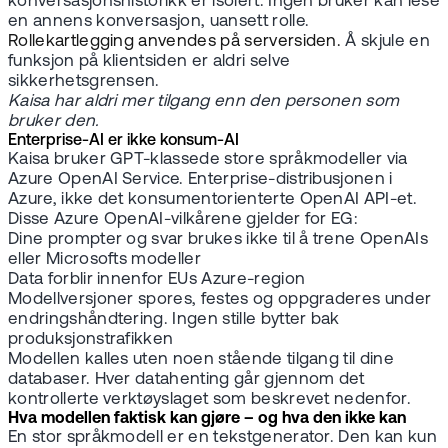
konversasjonshistorikk er isolert. Ingen bruker kan lese
en annens konversasjon, uansett rolle.
Rollekartlegging anvendes på serversiden.
Å skjule en
funksjon på klientsiden er aldri selve
sikkerhetsgrensen.
Kaisa har aldri mer tilgang enn den personen som
bruker den.
Enterprise-AI er ikke konsum-AI
Kaisa bruker GPT-klassede store språkmodeller via
Azure OpenAI Service. Enterprise-distribusjonen i
Azure, ikke det konsumentorienterte OpenAI API-et.
Disse Azure OpenAI-vilkårene gjelder for EG:
Dine prompter og svar brukes ikke til å trene OpenAIs
eller Microsofts modeller
Data forblir innenfor EUs Azure-region
Modellversjoner spores, festes og oppgraderes under
endringshåndtering. Ingen stille bytter bak
produksjonstrafikken
Modellen kalles uten noen stående tilgang til dine
databaser. Hver datahenting går gjennom det
kontrollerte verktøyslaget som beskrevet nedenfor.
Hva modellen faktisk kan gjøre – og hva den ikke kan
En stor språkmodell er en tekstgenerator. Den kan kun