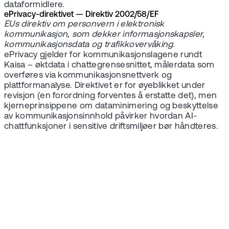
dataformidlere.
ePrivacy-direktivet — Direktiv 2002/58/EF
EUs direktiv om personvern i elektronisk
kommunikasjon, som dekker informasjonskapsler,
kommunikasjonsdata og trafikkovervåking.
ePrivacy gjelder for kommunikasjonslagene rundt
Kaisa – øktdata i chattegrensesnittet, målerdata som
overføres via kommunikasjonsnettverk og
plattformanalyse. Direktivet er for øyeblikket under
revisjon (en forordning forventes å erstatte det), men
kjerneprinsippene om dataminimering og beskyttelse
av kommunikasjonsinnhold påvirker hvordan AI-
chattfunksjoner i sensitive driftsmiljøer bør håndteres.
Book demo
Vil du høre mer
om AI-agenten i