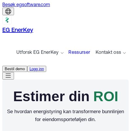
Besøk egsoftware.com
EG EnerKey
Utforsk EG EnerKey
Ressurser
Kontakt oss
Bestil demo
Logg inn