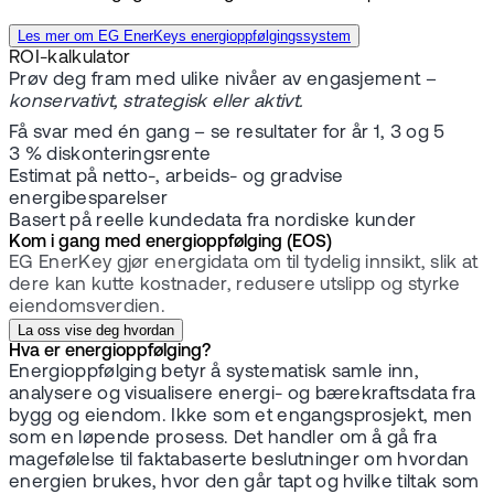
Les mer om EG EnerKeys energioppfølgingssystem
ROI-kalkulator
Prøv deg fram med ulike nivåer av engasjement –
konservativt, strategisk eller aktivt.
Få svar med én gang – se resultater for år 1, 3 og 5
3 % diskonteringsrente
Estimat på netto-, arbeids- og gradvise
energibesparelser
Basert på reelle kundedata fra nordiske kunder
Kom i gang med energioppfølging (EOS)
EG EnerKey gjør energidata om til tydelig innsikt, slik at
dere kan kutte kostnader, redusere utslipp og styrke
eiendomsverdien.
La oss vise deg hvordan
Hva er energioppfølging?
Energioppfølging betyr å systematisk samle inn,
analysere og visualisere energi- og bærekraftsdata fra
bygg og eiendom. Ikke som et engangsprosjekt, men
som en løpende prosess. Det handler om å gå fra
magefølelse til faktabaserte beslutninger om hvordan
energien brukes, hvor den går tapt og hvilke tiltak som