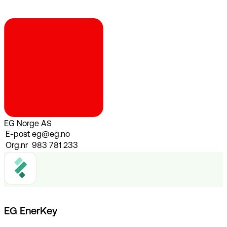
EG Norge AS
E-post
eg@eg.no
Org.nr
983 781 233
EG EnerKey