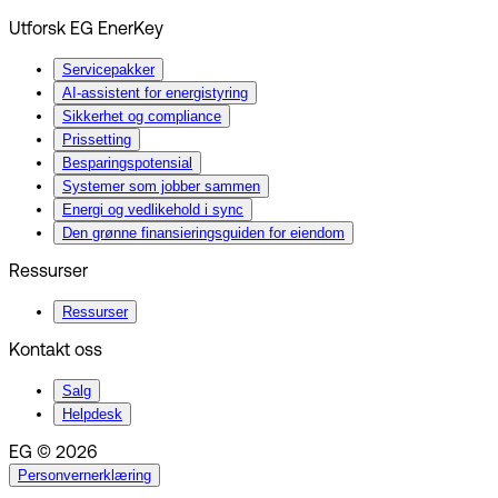
Utforsk EG EnerKey
Servicepakker
AI-assistent for energistyring
Sikkerhet og compliance
Prissetting
Besparingspotensial
Systemer som jobber sammen
Energi og vedlikehold i sync
Den grønne finansieringsguiden for eiendom
Ressurser
Ressurser
Kontakt oss
Salg
Helpdesk
EG © 2026
Personvernerklæring