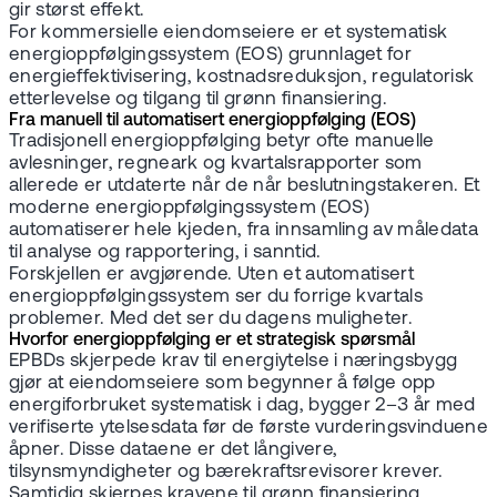
gir størst effekt.
For kommersielle eiendomseiere er et systematisk
energioppfølgingssystem (EOS) grunnlaget for
energieffektivisering, kostnadsreduksjon, regulatorisk
etterlevelse og tilgang til grønn finansiering.
Fra manuell til automatisert energioppfølging (EOS)
Tradisjonell energioppfølging betyr ofte manuelle
avlesninger, regneark og kvartalsrapporter som
allerede er utdaterte når de når beslutningstakeren. Et
moderne energioppfølgingssystem (EOS)
automatiserer hele kjeden, fra innsamling av måledata
til analyse og rapportering, i sanntid.
Forskjellen er avgjørende. Uten et automatisert
energioppfølgingssystem ser du forrige kvartals
problemer. Med det ser du dagens muligheter.
Hvorfor energioppfølging er et strategisk spørsmål
EPBDs skjerpede krav til energiytelse i næringsbygg
gjør at eiendomseiere som begynner å følge opp
energiforbruket systematisk i dag, bygger 2–3 år med
verifiserte ytelsesdata før de første vurderingsvinduene
åpner. Disse dataene er det långivere,
tilsynsmyndigheter og bærekraftsrevisorer krever.
Samtidig skjerpes kravene til grønn finansiering.