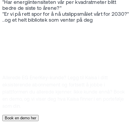
"Har energiintensiteten vår per kvadratmeter blitt
bedre de siste to årene?"
"Er vi på rett spor for å nå utslippsmålet vårt for 2030?"
..og et helt bibliotek som venter på deg
KOM I GANG
Slik får du Kaisa
Allerede EG EnerKey-kunde? Legg til Kaisa i ditt
eksisterende abonnement og fortsett å jobbe i
plattformen du allerede kjenner. Ikke kunde ennå? Book
en demo, og vi viser deg hva Kaisa finner i en portefølje
som din.
Book en demo her
KOM I GANG