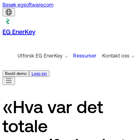
Besøk egsoftware.com
EG EnerKey
Utforsk EG EnerKey
Ressurser
Kontakt oss
Bestil demo
Logg inn
«Hva var det
totale