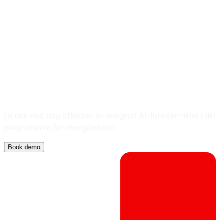
steget inn i
fremtidens
energioptimalise
La oss vise deg effekten av integrert AI-funksjonalitet i din
programvare for energiledelse.
Book demo