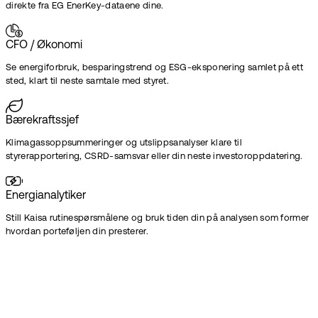
direkte fra EG EnerKey-dataene dine.
CFO / Økonomi
Se energiforbruk, besparingstrend og ESG-eksponering samlet på ett
sted, klart til neste samtale med styret.
Bærekraftssjef
Klimagassoppsummeringer og utslippsanalyser klare til
styrerapportering, CSRD-samsvar eller din neste investoroppdatering.
Energianalytiker
Still Kaisa rutinespørsmålene og bruk tiden din på analysen som former
hvordan porteføljen din presterer.
Klar til å ta