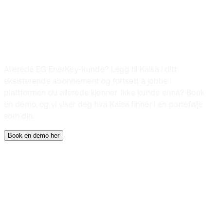
Slik får du Kaisa
Allerede EG EnerKey-kunde? Legg til Kaisa i ditt
eksisterende abonnement og fortsett å jobbe i
plattformen du allerede kjenner. Ikke kunde ennå? Book
en demo, og vi viser deg hva Kaisa finner i en portefølje
som din.
Book en demo her
EG EnerKey-plattformen
Kaisa AI
Energiledelse