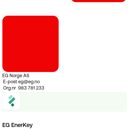
EG Norge AS
E-post
eg@eg.no
Org.nr
983 781 233
EG EnerKey