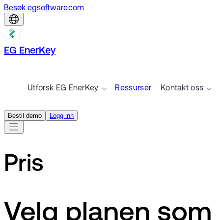
Besøk egsoftware.com
EG EnerKey
Utforsk EG EnerKey
Ressurser
Kontakt oss
Bestil demo
Logg inn
Pris
Velg planen som