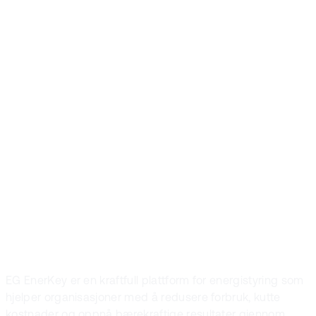
brukere
forbedrer
allerede ytelsen
med vår
plattform. Blir du
den neste?
EG EnerKey er en kraftfull plattform for energistyring som
hjelper organisasjoner med å redusere forbruk, kutte
kostnader og oppnå bærekraftige resultater gjennom