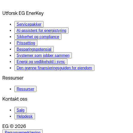
Utforsk EG EnerKey
Servicepakker
AI-assistent for energistyring
Sikkerhet og compliance
Prissetting
Besparingspotensial
Systemer som jobber sammen
Energi og vedlikehold i sync
Den grønne finansieringsguiden for eiendom
Ressurser
Ressurser
Kontakt oss
Salg
Helpdesk
EG © 2026
Personvernerklæring