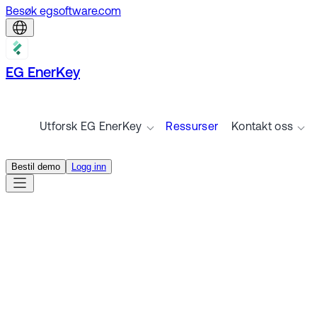
Besøk egsoftware.com
EG EnerKey
Utforsk EG EnerKey
Ressurser
Kontakt oss
Bestil demo
Logg inn