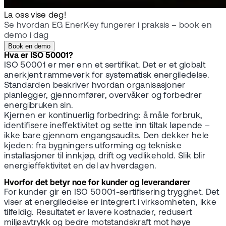
La oss vise deg!
Se hvordan EG EnerKey fungerer i praksis – book en
demo i dag
Book en demo
Hva er ISO 50001?
ISO 50001 er mer enn et sertifikat. Det er et globalt
anerkjent rammeverk for systematisk energiledelse.
Standarden beskriver hvordan organisasjoner
planlegger, gjennomfører, overvåker og forbedrer
energibruken sin.
Kjernen er kontinuerlig forbedring: å måle forbruk,
identifisere ineffektivitet og sette inn tiltak løpende –
ikke bare gjennom engangsaudits. Den dekker hele
kjeden: fra bygningers utforming og tekniske
installasjoner til innkjøp, drift og vedlikehold. Slik blir
energieffektivitet en del av hverdagen.
Hvorfor det betyr noe for kunder og leverandører
For kunder gir en ISO 50001-sertifisering trygghet. Det
viser at energiledelse er integrert i virksomheten, ikke
tilfeldig. Resultatet er lavere kostnader, redusert
miljøavtrykk og bedre motstandskraft mot høye