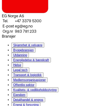
EG Norge AS
Tel.
+47 3379 5300
E-post
eg@eg.no
Org.nr
983 781 233
Bransjer
Skjønnhet & velvære
Byggebransjen
Utdanning
Energiledelse & bærekraft
Helse
Legal tech
Transport & logistikk
Medlemsorganisasjoner
Offentlig sektor
Kvalitets- & vedlikeholdsstyring
Eiendom
Detaljhandel & engros
Energi & forsyning