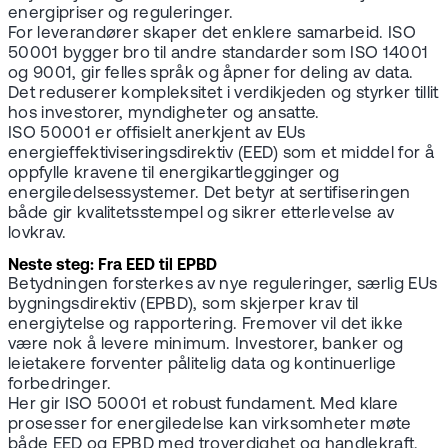
energipriser og reguleringer.
For leverandører skaper det enklere samarbeid. ISO
50001 bygger bro til andre standarder som ISO 14001
og 9001, gir felles språk og åpner for deling av data.
Det reduserer kompleksitet i verdikjeden og styrker tillit
hos investorer, myndigheter og ansatte.
ISO 50001 er offisielt anerkjent av EUs
energieffektiviseringsdirektiv (EED) som et middel for å
oppfylle kravene til energikartlegginger og
energiledelsessystemer. Det betyr at sertifiseringen
både gir kvalitetsstempel og sikrer etterlevelse av
lovkrav.
Neste steg: Fra EED til EPBD
Betydningen forsterkes av nye reguleringer, særlig EUs
bygningsdirektiv (EPBD), som skjerper krav til
energiytelse og rapportering. Fremover vil det ikke
være nok å levere minimum. Investorer, banker og
leietakere forventer pålitelig data og kontinuerlige
forbedringer.
Her gir ISO 50001 et robust fundament. Med klare
prosesser for energiledelse kan virksomheter møte
både EED og EPBD med troverdighet og handlekraft.