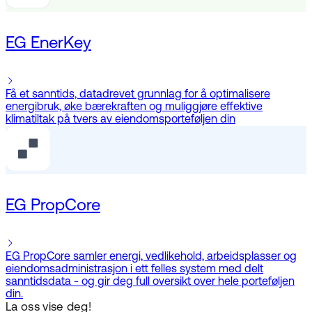
EG EnerKey
Få et sanntids, datadrevet grunnlag for å optimalisere
energibruk, øke bærekraften og muliggjøre effektive
klimatiltak på tvers av eiendomsporteføljen din
EG PropCore
EG PropCore samler energi, vedlikehold, arbeidsplasser og
eiendomsadministrasjon i ett felles system med delt
sanntidsdata - og gir deg full oversikt over hele porteføljen
din.
La oss vise deg!