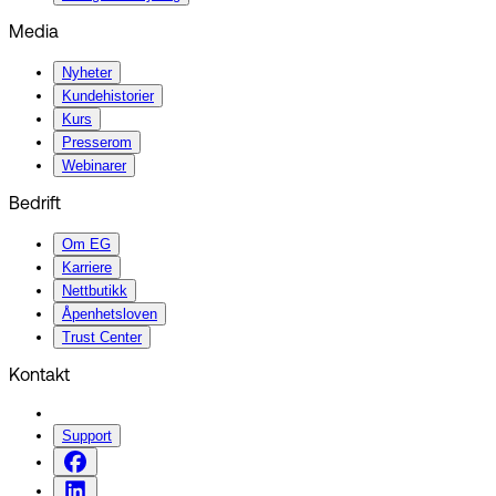
Media
Nyheter
Kundehistorier
Kurs
Presserom
Webinarer
Bedrift
Om EG
Karriere
Nettbutikk
Åpenhetsloven
Trust Center
Kontakt
Support