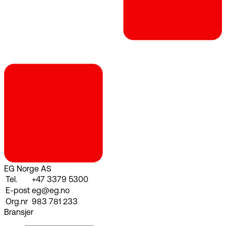
EG Norge AS
Tel.
+47 3379 5300
E-post
eg@eg.no
Org.nr
983 781 233
Bransjer