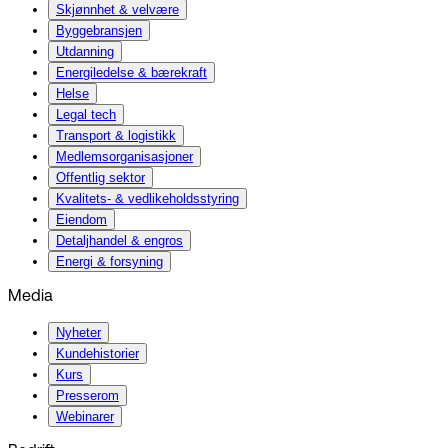
Skjønnhet & velvære
Byggebransjen
Utdanning
Energiledelse & bærekraft
Helse
Legal tech
Transport & logistikk
Medlemsorganisasjoner
Offentlig sektor
Kvalitets- & vedlikeholdsstyring
Eiendom
Detaljhandel & engros
Energi & forsyning
Media
Nyheter
Kundehistorier
Kurs
Presserom
Webinarer