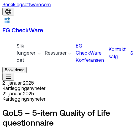
Besøk egsoftware.com
EG CheckWare
Slik
EG
Kontakt
fungerer
Ressurser
CheckWare
S
salg
det
Konferansen
Book demo
21. januar 2025
Kartleggingsnyheter
21. januar 2025
Kartleggingsnyheter
QoL5 – 5-item Quality of Life
questionnaire