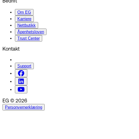
Bedrift
Om EG
Karriere
Nettbutikk
Åpenhetsloven
Trust Center
Kontakt
Support
EG © 2026
Personvernerklæring