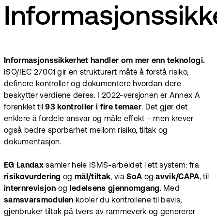
Informasjonssikk
Informasjonssikkerhet handler om mer enn teknologi.
ISO/IEC 27001 gir en strukturert måte å forstå risiko,
definere kontroller og dokumentere hvordan dere
beskytter verdiene deres. I 2022-versjonen er Annex A
forenklet til
93 kontroller i fire temaer
. Det gjør det
enklere å fordele ansvar og måle effekt – men krever
også bedre sporbarhet mellom risiko, tiltak og
dokumentasjon.
EG Landax
samler hele ISMS-arbeidet i ett system: fra
risikovurdering
og
mål/tiltak
, via
SoA
og
avvik/CAPA
, til
internrevisjon
og
ledelsens gjennomgang
. Med
samsvarsmodulen
kobler du kontrollene til bevis,
gjenbruker tiltak på tvers av rammeverk og genererer