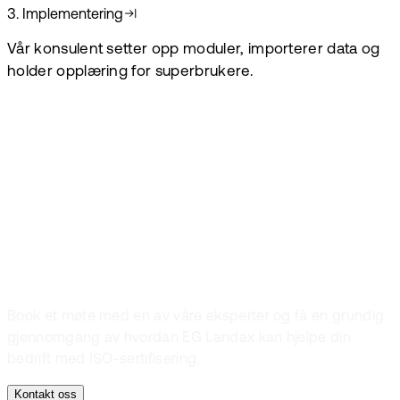
3
.
Implementering
Vår konsulent setter opp moduler, importerer data og
holder opplæring for superbrukere.
La oss hjelpe deg
Bli ISO-sertifisert
i dag!
Book et møte med en av våre eksperter og få en grundig
gjennomgang av hvordan EG Landax kan hjelpe din
bedrift med ISO-sertifisering.
Kontakt oss