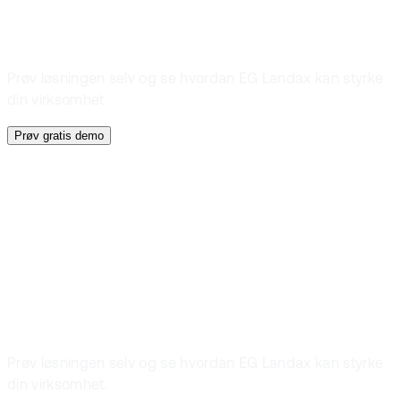
Prøv løsningen selv og se hvordan EG Landax kan styrke
din virksomhet.
Prøv gratis demo
Gratis demo
Prøv en gratis
demo
Prøv løsningen selv og se hvordan EG Landax kan styrke
din virksomhet.