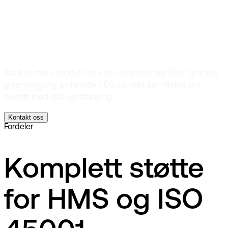
i dag!
Book et møte med en av våre eksperter og få en grundig
gjennomgang av hvordan EG Landax kan hjelpe din
bedrift med ISO-sertifisering.
Kontakt oss
Fordeler
Komplett støtte
for HMS og ISO