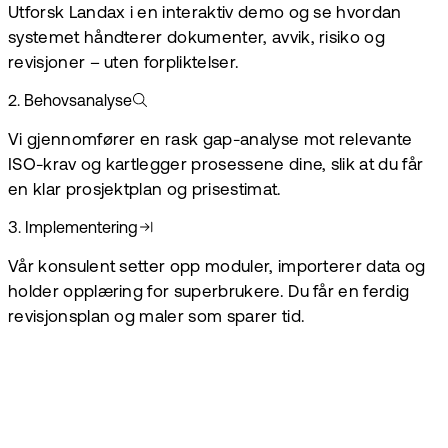
Utforsk Landax i en interaktiv demo og se hvordan
systemet håndterer dokumenter, avvik, risiko og
revisjoner – uten forpliktelser.
2
.
Behovsanalyse
Vi gjennomfører en rask gap-analyse mot relevante
ISO-krav og kartlegger prosessene dine, slik at du får
en klar prosjektplan og prisestimat.
3
.
Implementering
Vår konsulent setter opp moduler, importerer data og
holder opplæring for superbrukere. Du får en ferdig
revisjonsplan og maler som sparer tid.
La oss hjelpe deg
Bli ISO-sertifisert