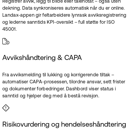
Registrer avvik, legg til bilde eller tale­notat – også uten
dekning. Data synkroniseres automatisk når du er online.
Landax-appen gir feltarbeidere lynrask avviksregistrering
og lederne sanntids KPI-oversikt – full støtte for ISO
45001.
Avvikshåndtering & CAPA
Fra avviksmelding til lukking og korrigerende tiltak –
automatiser CAPA-prosessen, tilordne ansvar, sett frister
og dokumenter forbedringer. Dashbord viser status i
sanntid og hjelper deg med å bestå revisjon.
Risikovurdering og hendelseshåndtering