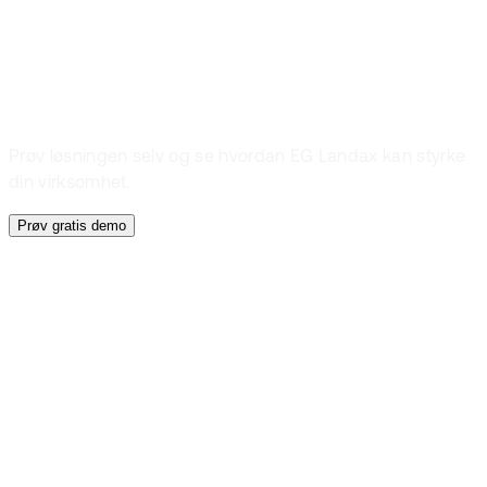
demo
Prøv løsningen selv og se hvordan EG Landax kan styrke
din virksomhet.
Prøv gratis demo
Gratis demo
Prøv en gratis
demo