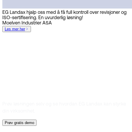
EG Landax hjalp oss med å få full kontroll over revisjoner og
ISO-sertifisering. En uvurderlig løsning!
Moelven Industrier ASA
Les mer her
Gratis demo
Prøv en gratis
demo
Prøv løsningen selv og se hvordan EG Landax kan styrke
din virksomhet.
Prøv gratis demo
Gratis demo