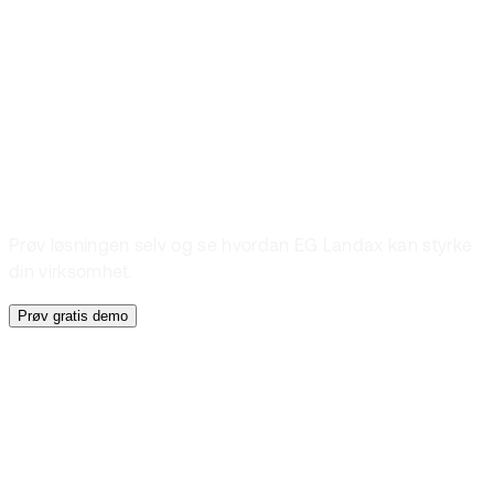
Prøv en gratis
demo
Prøv løsningen selv og se hvordan EG Landax kan styrke
din virksomhet.
Prøv gratis demo
Dokumentasjon
ISO-sertifisering
Samsvar