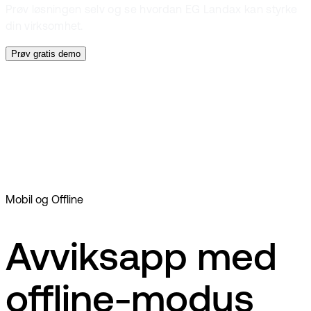
Prøv løsningen selv og se hvordan EG Landax kan styrke
din virksomhet.
Prøv gratis demo
Dokumentasjon
ISO-sertifisering
Samsvar
Mobil og Offline
Avviksapp med
offline-modus