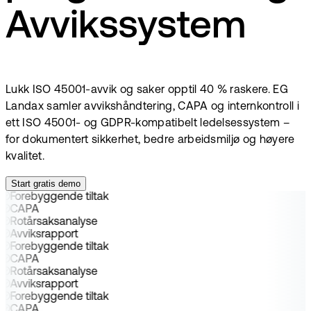
Avvikssystem
Lukk ISO 45001-avvik og saker opptil 40 % raskere. EG
Landax samler avvikshåndtering, CAPA og internkontroll i
ett ISO 45001- og GDPR-kompatibelt ledelsessystem –
for dokumentert sikkerhet, bedre arbeidsmiljø og høyere
kvalitet.
Start gratis demo
Forebyggende tiltak
CAPA
Rotårsaksanalyse
Avviksrapport
Forebyggende tiltak
CAPA
Rotårsaksanalyse
Avviksrapport
Forebyggende tiltak
CAPA