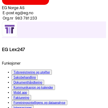
EG Norge AS
E-post
eg@eg.no
Org.nr
983 781 233
EG Lex247
Funksjoner
Tidsregistrering og utgifter
Saksbehandling
Dokumenthåndtering
Kommunikasjon og kalender
Mobil app
Fakturering
Forretningsintelligens og dataanalyse
Integrasjoner