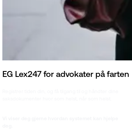
EG Lex247 for advokater på farten
Registrer tiden din, og få tilgang til og håndter dine
saksdokumenter hvor som helst, når som helst.
Vi viser deg gjerne hvordan systemet kan hjelpe
deg.