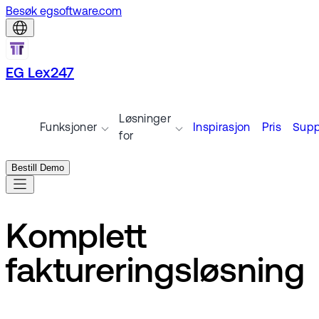
Besøk egsoftware.com
EG Lex247
Løsninger
Funksjoner
Inspirasjon
Pris
Supp
for
Bestill Demo
Komplett
faktureringsløsning