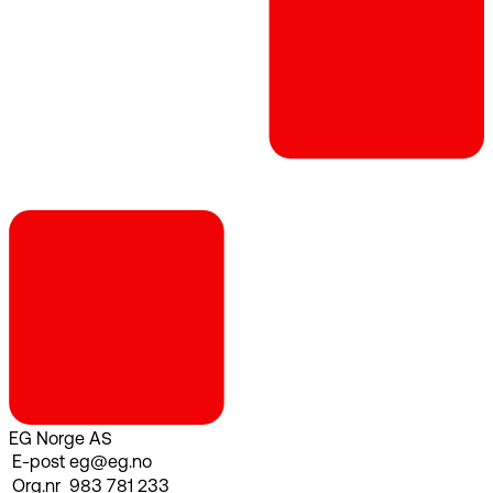
EG Norge AS
E-post
eg@eg.no
Org.nr
983 781 233