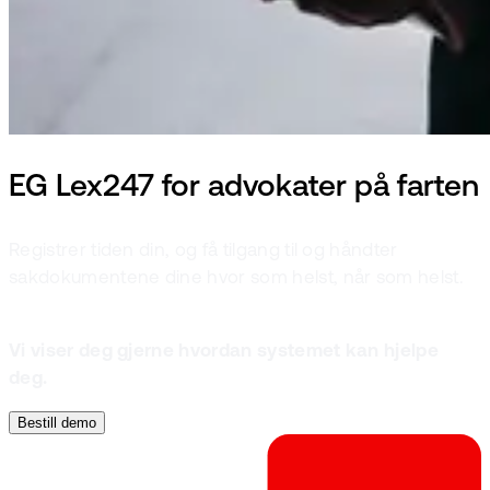
EG Lex247 for advokater på farten
Registrer tiden din, og få tilgang til og håndter
sakdokumentene dine hvor som helst, når som helst.
Vi viser deg gjerne hvordan systemet kan hjelpe
deg.
Bestill demo