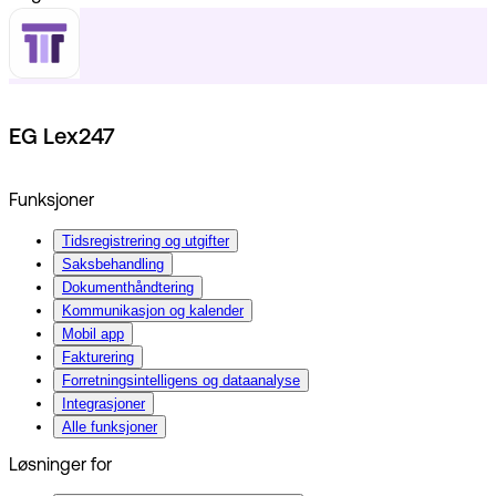
EG Lex247
Funksjoner
Tidsregistrering og utgifter
Saksbehandling
Dokumenthåndtering
Kommunikasjon og kalender
Mobil app
Fakturering
Forretningsintelligens og dataanalyse
Integrasjoner
Alle funksjoner
Løsninger for