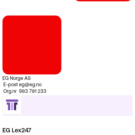
EG Norge AS
E-post
eg@eg.no
Org.nr
983 781 233
EG Lex247