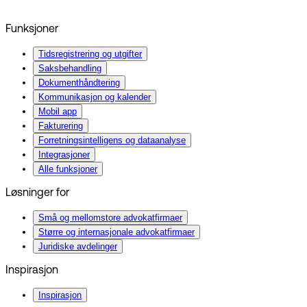
Funksjoner
Tidsregistrering og utgifter
Saksbehandling
Dokumenthåndtering
Kommunikasjon og kalender
Mobil app
Fakturering
Forretningsintelligens og dataanalyse
Integrasjoner
Alle funksjoner
Løsninger for
Små og mellomstore advokatfirmaer
Større og internasjonale advokatfirmaer
Juridiske avdelinger
Inspirasjon
Inspirasjon