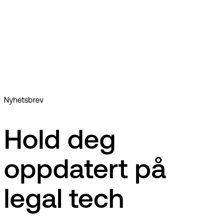
EG Lex247
Blogg
Cloud-basert advokatsystem: Hva du må vite før du
migrerer til skyen
Nyhetsbrev
Hold deg
oppdatert på
legal tech