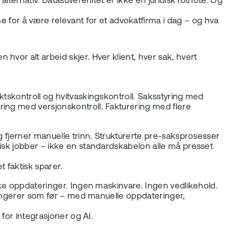
lternativ. Datasuverenitet er ikke en juridisk fotnote. Og
ne
for å være relevant for et advokatfirma i dag – og hva
vor alt arbeid skjer. Hver klient, hver sak, hvert
ktskontroll og hvitvaskingskontroll. Saksstyring med
ring med versjonskontroll. Fakturering med flere
g fjerner manuelle trinn. Strukturerte pre-saksprosesser
tisk jobber – ikke en standardskabelon alle må presset
 faktisk sparer.
iske oppdateringer. Ingen maskinvare. Ingen vedlikehold.
 fungerer som før – med manuelle oppdateringer,
 for integrasjoner og AI.