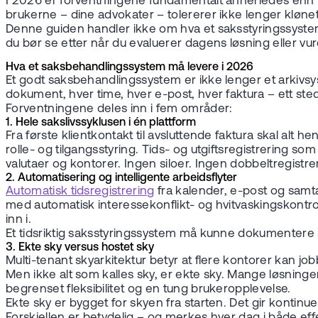
I 2026 er forventningene fundamentalt annerledes enn for b
brukerne – dine advokater – tolererer ikke lenger klø
Denne guiden handler ikke om hva et saksstyringssyste
du bør se etter når du evaluerer dagens løsning eller vur
Hva et saksbehandlingssystem må levere i 2026
Et godt saksbehandlingssystem er ikke lenger et arkivsys
dokument, hver time, hver e-post, hver faktura – ett sted
Forventningene deles inn i fem områder:
1. Hele sakslivssyklusen i én plattform
Fra første klientkontakt til avsluttende faktura skal al
rolle- og tilgangsstyring. Tids- og utgiftsregistrering
valutaer og kontorer. Ingen siloer. Ingen dobbeltregistre
2. Automatisering og intelligente arbeidsflyter
Automatisk tidsregistrering
fra kalender, e-post og samta
med automatisk interessekonflikt- og hvitvaskingskontro
inn i.
Et tidsriktig saksstyringssystem må kunne dokumentere nø
3. Ekte sky versus hostet sky
Multi-tenant skyarkitektur betyr at flere kontorer kan j
Men ikke alt som kalles sky, er ekte sky. Mange løsninge
begrenset fleksibilitet og en tung brukeropplevelse.
Ekte sky er bygget for skyen fra starten. Det gir kontinu
Forskjellen er betydelig – og merkes hver dag i både effe