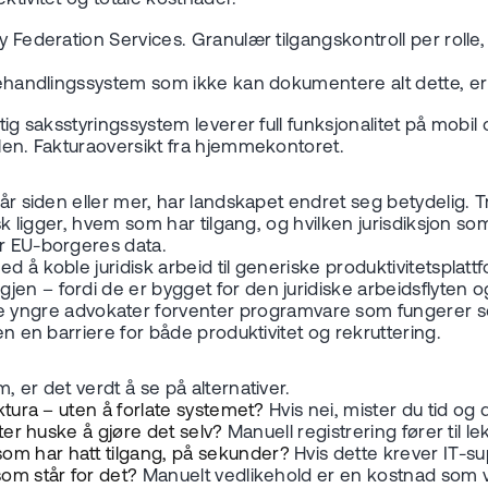
ry Federation Services. Granulær tilgangskontroll per roll
sbehandlingssystem som ikke kan dokumentere alt dette, er 
tig saksstyringssystem leverer full funksjonalitet på mobil
alen. Fakturaoversikt fra hjemmekontoret.
 år siden eller mer, har landskapet endret seg betydelig. 
k ligger, hvem som har tilgang, og hvilken jurisdiksjon som g
er EU-borgeres data.
 å koble juridisk arbeid til generiske produktivitetsplattf
jen – fordi de er bygget for den juridiske arbeidsflyten 
yngre advokater forventer programvare som fungerer som 
en en barriere for både produktivitet og rekruttering.
, er det verdt å se på alternativer.
aktura – uten å forlate systemet?
Hvis nei, mister du tid og 
ater huske å gjøre det selv?
Manuell registrering fører til le
som har hatt tilgang, på sekunder?
Hvis dette krever IT-su
som står for det?
Manuelt vedlikehold er en kostnad som vo