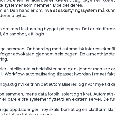
are fem år siden. AI er ikke et tilvalg. Skyen er ikke et a
nete systemer som hemmer arbeidet deres.
m er. Den handler om,
hva et saksstyringssystem må kun
derer å bytte.
tem med fakturering bygget på toppen. Det er plattformen h
, én sannhet, ett login.
t henge sammen. Onboarding med automatisk interessekonfli
 som følger advokaten gjennom hele dagen. Dokumenthåndte
ring.
ler. Intelligente arbeidsflyter som gjenkjenner mønstre o
ll. Workflow-automatisering tilpasset hvordan firmaet fak
yaktig hvilke trinn det automatiserer, og hvor mye tid det
obbe sammen, mens data forblir isolert og sikret. Automat
r er bare eldre systemer flyttet til en ekstern server. De
erlige oppdateringer, høy skalerbarhet og en plattform klar
ktivitet og totale kostnader.