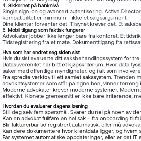
4. Sikkerhet på banknivå
Single sign-on og avansert autentisering. Active Directo
kompatibilitet er minimum – ikke et salgsargument.
Dine klienter forventer det. Tilsynet krever det. Et sak
5. Mobil tilgang som faktisk fungerer
Advokater jobber ikke lenger bare fra kontoret. Et tidsrik
Tidsregistrering fra et møte. Dokumenttilgang fra rettss
Hva som har endret seg siden sist
Hvis du sist evaluerte ditt saksbehandlingssystem for tre
Datasuverenitet
har blitt et kjøpskriterium.
Hvor data fysis
saker med offentlige myndigheter, og i alt som involver
Fra spredte verktøy til ett samlet sakssystem.
Trenden med
advokatsystemer som står på egne ben, vinner terreng ig
Moderne advokater krever moderne systemer.
Moderne 
effektivt. Klønete grensesnitt er ikke bare irriterende, m
Hvordan du evaluerer dagens løsning
Still deg selv fem spørsmål. Svarer du nei på noen av dem
Kan en advokat fullføre en hel sak – fra onboarding til f
Blir fakturerbar tid registrert automatisk, eller må advok
Kan dere dokumentere hvor klientdata ligger, og hvem 
Får systemet automatiske oppdateringer, eller er det IT 