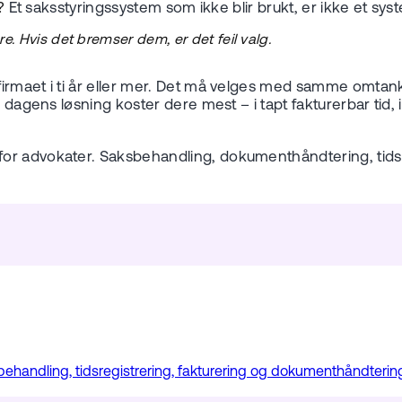
?
Et saksstyringssystem som ikke blir brukt, er ikke et sys
. Hvis det bremser dem, er det feil valg.
irmaet i ti år eller mer. Det må velges med samme omtank
 dagens løsning koster dere mest – i tapt fakturerbar tid, i
or advokater. Saksbehandling, dokumenthåndtering, tidsre
handling, tidsregistrering, fakturering og dokumenthåndtering.