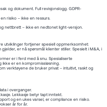
e, sak og dokument. Full revisjonslogg. GDPR-
en risiko – ikke en ressurs.
 og nettbrett – ikke en nedtonet light-versjon.
Tre utviklinger fortjener spesiell oppmerksomhet:
jelder, er nå spørsmål klienter stiller. Spesielt i M&A, i
ormer er i ferd med å snu. Spesialiserte
og ikke er en kompromissløsning.
verktøyene de bruker privat – intuitivt, raskt og
data i overganger.
kkasje. Lekkasje betyr tapt inntekt.
pport og en ukes varsel, er compliance en risiko.
kser år for år.