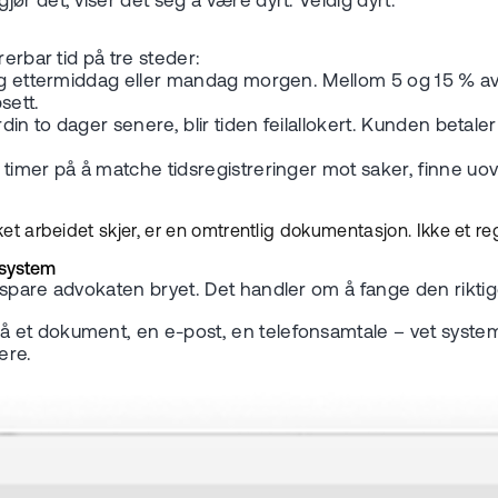
ør det, viser det seg å være dyrt. Veldig dyrt.
erbar tid på tre steder:
g ettermiddag eller mandag morgen. Mellom 5 og 15 % av de
sett.
din to dager senere, blir tiden feilallokert. Kunden betal
timer på å matche tidsregistreringer mot saker, finne u
kket arbeidet skjer, er en omtrentlig dokumentasjon. Ikke et r
 system
 spare advokaten bryet. Det handler om å fange den rikti
å et dokument, en e-post, en telefonsamtale – vet syste
nere.