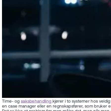
Time- og
saksbehandling
kjører i to systemer hos veld
en case manager eller en regnskapsfører, som bruker en