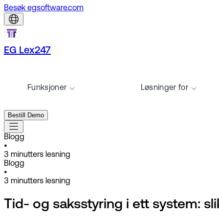
Besøk egsoftware.com
EG Lex247
Funksjoner
Løsninger for
Bestill Demo
Blogg
•
3
minutters lesning
Blogg
•
3
minutters lesning
Tid- og saksstyring i ett system: sl