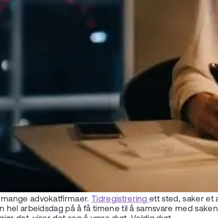
ig mange advokatfirmaer.
Tidregistrering
ett sted, saker et
 hel arbeidsdag på å få timene til å samsvare med saken