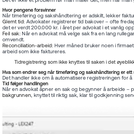
Det er ikke et problem før man måler det, men når man gj
Hvor pengene forsvinner
Når timeføring og sakshåndtering er adskilt, lekker faktur
Glemt tid:
Advokater registrerer tid bakover – ofte freda
det er verdt 200.000 kr. i året per advokat i et vanlig opp
Feil sak:
Når en advokat må velge sak fra en lang rullegar
omvendt.
Reconciliation-arbeid:
Hver måned bruker noen i firmaet 
arbeid som ikke faktureres.
Tidregistrering som ikke knyttes til saken i det øyebli
Hva som endrer seg når timeføring og sakshåndtering er ett
Det handler ikke om å automatisere registreringen for å
Tid følger handlingen
Når en advokat åpner en sak og begynner å arbeide – p
bakgrunnen
, knyttet til riktig sak, klar til godkjenning se