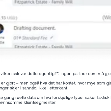
 ”hvilken sak var dette egentlig?”. Ingen partner som må g
r gjort – men også hva det har kostet, hvor mye som gjenst
nger skjer i sanntid, ikke i etterkant.
ørste gang reelle data om hva forskjellige typer saker faktisk
av lønnsomme klientsegmenter.