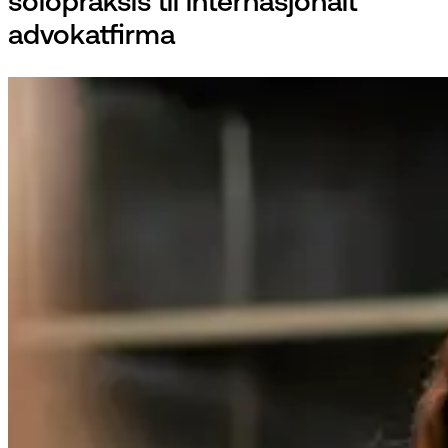
solopraksis til internasjonalt
advokatfirma