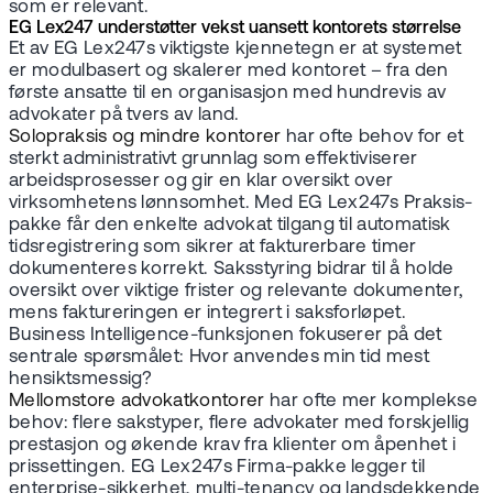
som er relevant.
EG Lex247 understøtter vekst uansett kontorets størrelse
Et av EG Lex247s viktigste kjennetegn er at systemet
er modulbasert og skalerer med kontoret – fra den
første ansatte til en organisasjon med hundrevis av
advokater på tvers av land.
Solopraksis og mindre kontorer
har ofte behov for et
sterkt administrativt grunnlag som effektiviserer
arbeidsprosesser og gir en klar oversikt over
virksomhetens lønnsomhet. Med EG Lex247s Praksis-
pakke får den enkelte advokat tilgang til automatisk
tidsregistrering som sikrer at fakturerbare timer
dokumenteres korrekt. Saksstyring bidrar til å holde
oversikt over viktige frister og relevante dokumenter,
mens faktureringen er integrert i saksforløpet.
Business Intelligence-funksjonen fokuserer på det
sentrale spørsmålet: Hvor anvendes min tid mest
hensiktsmessig?
Mellomstore advokatkontorer
har ofte mer komplekse
behov: flere sakstyper, flere advokater med forskjellig
prestasjon og økende krav fra klienter om åpenhet i
prissettingen. EG Lex247s Firma-pakke legger til
enterprise-sikkerhet, multi-tenancy og landsdekkende