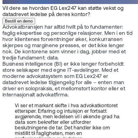
Vil dere se hvordan EG Lex247 kan støtte vekst og
datadrevet ledelse på deres kontor?
Bestill en demo
Advokatbransjen har alltid hvilt på to fundamenter:
faglig ekspertise og personlige relasjoner. Men i en tid
hvor klientenes forventninger øker, konkurransen
skjerpes og marginene presses, er det ikke lenger
nok. De kontorene som vinner i dag, jobber med et
tredje fundament: data.
Business intelligence (BI) er ikke lenger forbeholdt
store selskaper med egne IT-avdelinger. Med et
moderne advokatsystem som EG Lex247 er
datadrevet ledelse tilgjengelig for alle – enten man
driver en solopraksis, et mellomstort kontor eller et
internasjonalt advokatfirma.
Vi ser et markant skifte i hva advokatkontoret
etterspør. Erfaring og intuisjon er fortsatt
avgjørende, men ledelsen vil i økende grad ha
data som bekrefter eller utfordrer
beslutningene de tar. Det handler ikke om
mistillit til fagligheten, men en