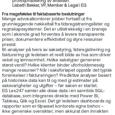
profesjonalisering av ledelsen.
Lisbeth Bekker, VP, Member & Legal i EG
Fra magefølelse til faktabaserte beslutninger
Mange advokatkontorer jobber fortsatt ut fra
grunnleggende nøkkeltall fra tidsregistreringslister og
regnskapssystemer. Det er utilstrekkelig i en bransje
som i økende grad forventes å levere transparente
priser, dokumentere effektivitet og styre ressurser
presist.
BI-analyser på tvers av saksstyring, tidsregistrering og
fakturering gir ledelsen et reelt bilde av hva som driver
vekst og lønnsomhet. Hvilke sakstyper genererer
størst verdi? Hvilke klienter binder uforholdsmessig
mange ressurser? Når i saksforløpet oppstår det typisk
forsinkelser i faktureringen? Prediktive analyser basert
på historiske data kan til og med gi estimater på
saksvarigheter og utgifter – før saken er startet.
EG Lex247 samler alle disse data i én sanntids SQL-
database, som integreres direkte med Power BI,
Tableau, Qlik og Excel. Det gir ledelsen dashboards og
rapporter som er tilpasset kontorets egne behov –
ikke generiske oversikter, men akkurat den innsikten