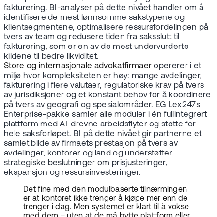
fakturering. BI-analyser på dette nivået handler om å
identifisere de mest lønnsomme sakstypene og
klientsegmentene, optimalisere ressursfordelingen på
tvers av team og redusere tiden fra saksslutt til
fakturering, som er en av de mest undervurderte
kildene til bedre likviditet.
Store og internasjonale advokatfirmaer
opererer i et
miljø hvor kompleksiteten er høy: mange avdelinger,
fakturering i flere valutaer, regulatoriske krav på tvers
av jurisdiksjoner og et konstant behov for å koordinere
på tvers av geografi og spesialområder. EG Lex247s
Enterprise-pakke samler alle moduler i én fullintegrert
plattform med AI-drevne arbeidsflyter og støtte for
hele saksforløpet. BI på dette nivået gir partnerne et
samlet bilde av firmaets prestasjon på tvers av
avdelinger, kontorer og land og understøtter
strategiske beslutninger om prisjusteringer,
ekspansjon og ressursinvesteringer.
Det fine med den modulbaserte tilnærmingen
er at kontoret ikke trenger å kjøpe mer enn de
trenger i dag. Men systemet er klart til å vokse
med dem – uten at de må bytte plattform eller