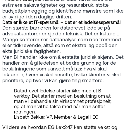
estimere saksvarigheter og ressursbruk, støtte
budsjettplanlegging og identifisere mønstre som ikke
er synlige i den daglige driften.
Data er ikke et IT-spørsmål – det er et ledelsesspørsmål
Den største barrieren for datadrevet ledelse på
advokatkontorer er sjelden teknisk. Det er kulturelt.
Mange kontorer ser dataanalyse som noe fremmed
eller tidkrevende, altså som et ekstra lag oppå den
ekte juridiske fagligheten.
Men BI handler ikke om å erstatte juridisk skjønn. Det
handler om å gi ledelsen et bedre grunnlag for de
beslutningene som uansett må tas: hva vi skal
fakturere, hvem vi skal ansette, hvilke klienter vi skal
prioritere, og hvor vi kan gjøre ting smartere.
Datadrevet ledelse starter ikke med et BI-
verktøy. Det starter med en beslutning om at
man vil behandle sin virksomhet profesjonelt,
og at man vil ha fakta med når man setter
retningen.
Lisbeth Bekker, VP, Member & Legal i EG
Vil dere se hvordan EG Lex247 kan støtte vekst og