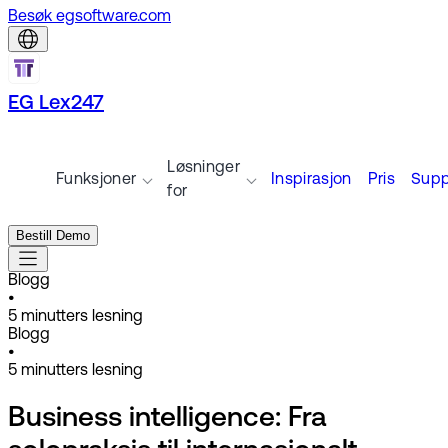
Besøk egsoftware.com
EG Lex247
Løsninger
Funksjoner
Inspirasjon
Pris
Supp
for
Bestill Demo
Blogg
•
5
minutters lesning
Blogg
•
5
minutters lesning
Business intelligence: Fra