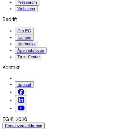
Presserom
Webinarer
Bedrift
Om EG
Karriere
Nettbutikk
Åpenhetsloven
Trust Center
Kontakt
Support
EG © 2026
Personvernerklæring