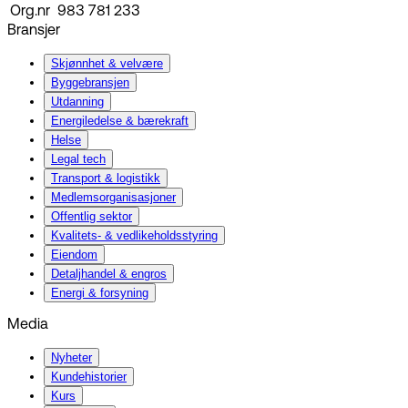
Org.nr
983 781 233
Bransjer
Skjønnhet & velvære
Byggebransjen
Utdanning
Energiledelse & bærekraft
Helse
Legal tech
Transport & logistikk
Medlemsorganisasjoner
Offentlig sektor
Kvalitets- & vedlikeholdsstyring
Eiendom
Detaljhandel & engros
Energi & forsyning
Media
Nyheter
Kundehistorier
Kurs