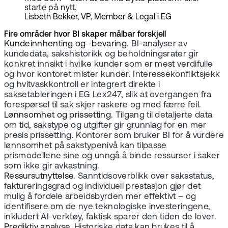
starte på nytt.
Lisbeth Bekker, VP, Member & Legal i EG
Fire områder hvor BI skaper målbar forskjell
Kundeinnhenting og -bevaring
. BI-analyser av
kundedata, sakshistorikk og beholdningsrater gir
konkret innsikt i hvilke kunder som er mest verdifulle
og hvor kontoret mister kunder. Interessekonfliktsjekk
og hvitvaskkontroll er integrert direkte i
saksetableringen i EG Lex247, slik at overgangen fra
forespørsel til sak skjer raskere og med færre feil.
Lønnsomhet og prissetting
. Tilgang til detaljerte data
om tid, sakstype og utgifter gir grunnlag for en mer
presis prissetting. Kontorer som bruker BI for å vurdere
lønnsomhet på sakstypenivå kan tilpasse
prismodellene sine og unngå å binde ressurser i saker
som ikke gir avkastning.
Ressursutnyttelse
. Sanntidsoverblikk over saksstatus,
faktureringsgrad og individuell prestasjon gjør det
mulig å fordele arbeidsbyrden mer effektivt – og
identifisere om de nye teknologiske investeringene,
inkludert AI-verktøy, faktisk sparer den tiden de lover.
Prediktiv analyse
. Historiske data kan brukes til å