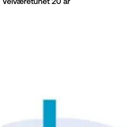
Velværetunet 20 år