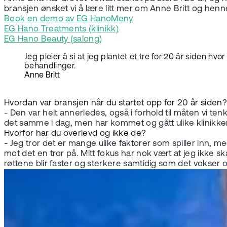
bransjen ønsket vi å lære litt mer om Anne Britt og hen
Book en demo av EG Hano
Meny
EG Hano Treatments (klinikk)
EG Hano Beauty (salong)
Jeg pleier å si at jeg plantet et tre for 20 år siden 
behandlinger.
Anne Britt
Hvordan var bransjen når du startet opp for 20 år siden?
- Den var helt annerledes, også i forhold til måten vi te
det samme i dag, men har kommet og gått ulike klinikk
Hvorfor har du overlevd og ikke de?
- Jeg tror det er mange ulike faktorer som spiller inn, m
mot det en tror på. Mitt fokus har nok vært at jeg ikke ska
røttene blir faster og sterkere samtidig som det vokse