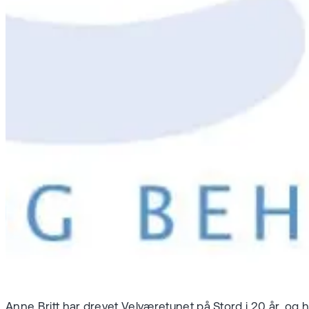
Anne Britt har drevet Velværetunet på Stord i 20 år, og h