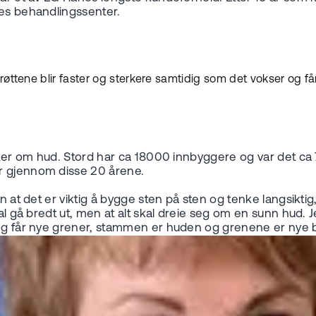
nes behandlingssenter.
hvor røttene blir faster og sterkere samtidig som det vokser o
nker om hud. Stord har ca 18000 innbyggere og var det ca 7 
er gjennom disse 20 årene.
en at det er viktig å bygge sten på sten og tenke langsikti
l gå bredt ut, men at alt skal dreie seg om en sunn hud. Jeg
r og får nye grener, stammen er huden og grenene er nye 