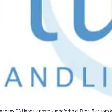
ar et av EG Hanos lengste kundeforhold. Etter 15 år som kun