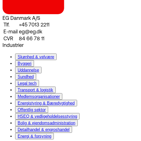
EG Danmark A/S
Tlf.
+45 7013 2211
E-mail
eg@eg.dk
CVR
84 66 78 11
Industrier
Skønhed & velvære
Byggeri
Uddannelse
Sundhed
Legal tech
Transport & logistik
Medlemsorganisationer
Energistyring & Bæredygtighed
Offentlig sektor
HSEQ & vedligeholdelsesstyring
Bolig & ejendomsadministration
Detailhandel & engroshandel
Energi & forsyning