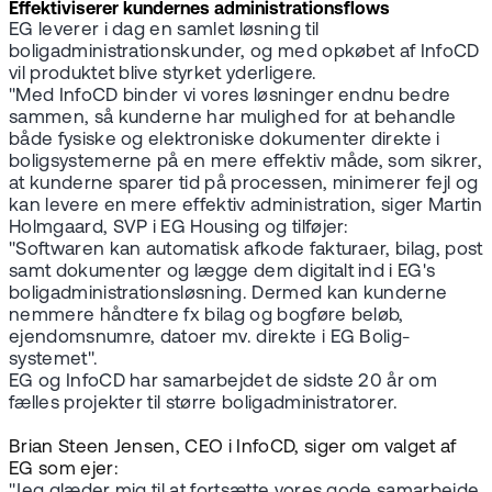
Effektiviserer kundernes administrationsflows
EG leverer i dag en samlet løsning til
boligadministrationskunder, og med opkøbet af InfoCD
vil produktet blive styrket yderligere.
"Med InfoCD binder vi vores løsninger endnu bedre
sammen, så kunderne har mulighed for at behandle
både fysiske og elektroniske dokumenter direkte i
boligsystemerne på en mere effektiv måde, som sikrer,
at kunderne sparer tid på processen, minimerer fejl og
kan levere en mere effektiv administration, siger Martin
Holmgaard, SVP i EG Housing og tilføjer:
"Softwaren kan automatisk afkode fakturaer, bilag, post
samt dokumenter og lægge dem digitalt ind i EG's
boligadministrationsløsning. Dermed kan kunderne
nemmere håndtere fx bilag og bogføre beløb,
ejendomsnumre, datoer mv. direkte i EG Bolig-
systemet".
EG og InfoCD har samarbejdet de sidste 20 år om
fælles projekter til større boligadministratorer.
Brian Steen Jensen, CEO i InfoCD, siger om valget af
EG som ejer:
"Jeg glæder mig til at fortsætte vores gode samarbejde