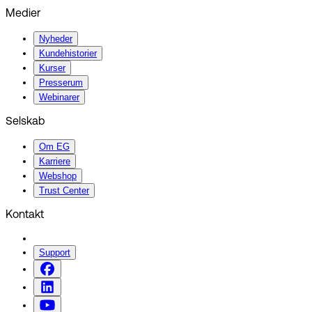
Medier
Nyheder
Kundehistorier
Kurser
Presserum
Webinarer
Selskab
Om EG
Karriere
Webshop
Trust Center
Kontakt
Support