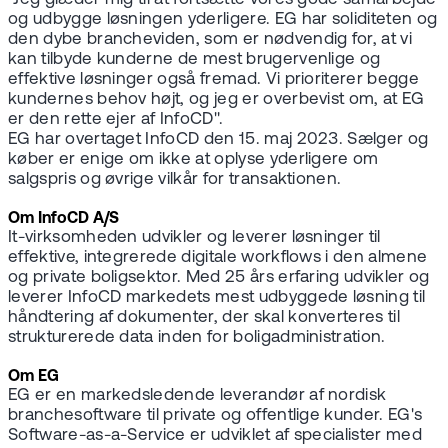
og udbygge løsningen yderligere. EG har soliditeten og
den dybe brancheviden, som er nødvendig for, at vi
kan tilbyde kunderne de mest brugervenlige og
effektive løsninger også fremad. Vi prioriterer begge
kundernes behov højt, og jeg er overbevist om, at EG
er den rette ejer af InfoCD".
EG har overtaget InfoCD den 15. maj 2023. Sælger og
køber er enige om ikke at oplyse yderligere om
salgspris og øvrige vilkår for transaktionen.
Om InfoCD A/S
It-virksomheden udvikler og leverer løsninger til
effektive, integrerede digitale workflows i den almene
og private boligsektor. Med 25 års erfaring udvikler og
leverer InfoCD markedets mest udbyggede løsning til
håndtering af dokumenter, der skal konverteres til
strukturerede data inden for boligadministration.
Om EG
EG er en markedsledende leverandør af nordisk
branchesoftware til private og offentlige kunder. EG's
Software-as-a-Service er udviklet af specialister med