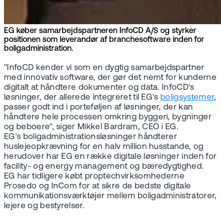
EG køber samarbejdspartneren InfoCD A/S og styrker
positionen som leverandør af branchesoftware inden for
boligadministration.
"InfoCD kender vi som en dygtig samarbejdspartner
med innovativ software, der gør det nemt for kunderne
digitalt at håndtere dokumenter og data. InfoCD's
løsninger, der allerede integreret til EG's
boligsystemer
,
passer godt ind i porteføljen af løsninger, der kan
håndtere hele processen omkring byggeri, bygninger
og beboere", siger Mikkel Bardram, CEO i EG.
EG's boligadministrationsløsninger håndterer
huslejeopkrævning for en halv million husstande, og
herudover har EG en række digitale løsninger inden for
facility- og energy management og bæredygtighed.
EG har tidligere købt proptechvirksomhederne
Prosedo og InCom for at sikre de bedste digitale
kommunikationsværktøjer mellem boligadministratorer,
lejere og bestyrelser.