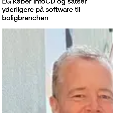
EG køber InfoCD og satser
yderligere på software til
boligbranchen