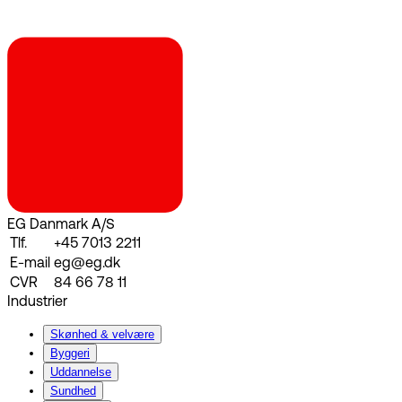
EG Danmark A/S
Tlf.
+45 7013 2211
E-mail
eg@eg.dk
CVR
84 66 78 11
Industrier
Skønhed & velvære
Byggeri
Uddannelse
Sundhed