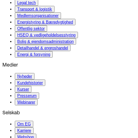
Legal tech
Transport & logistik
Medlemsorganisationer
Energistyring & Bæredygtighed
Offentlig sektor
HSEQ & vedligeholdelsesstyring
Bolig & ejendomsadministration
Detailhandel & engroshandel
Energi & forsyning
Medier
Nyheder
Kundehistorier
Kurser
Presserum
Webinarer
Selskab
Om EG
Karriere
Webshop