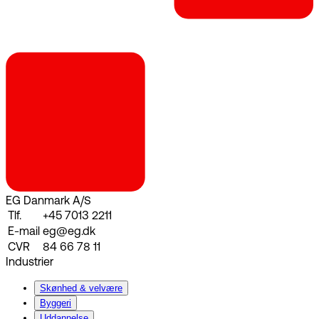
EG Danmark A/S
Tlf.
+45 7013 2211
E-mail
eg@eg.dk
CVR
84 66 78 11
Industrier
Skønhed & velvære
Byggeri
Uddannelse