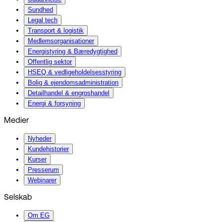
Sundhed
Legal tech
Transport & logistik
Medlemsorganisationer
Energistyring & Bæredygtighed
Offentlig sektor
HSEQ & vedligeholdelsesstyring
Bolig & ejendomsadministration
Detailhandel & engroshandel
Energi & forsyning
Medier
Nyheder
Kundehistorier
Kurser
Presserum
Webinarer
Selskab
Om EG