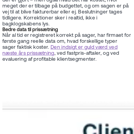
der er gjort – men også hvad det har kostet, hvor
meget der er tilbage på budgettet, og om sagen er på
vej til at blive fakturerbar eller ej. Beslutninger tages
tidligere. Korrektioner sker i realtid, ikke i
bagklogskabens lys.
Bedre data til prissætning
Når al tid er registreret korrekt på sager, har firmaet for
første gang reelle data om, hvad forskellige typer
sager faktisk koster.
Den indsigt er guld værd ved
næste års prissætning
, ved fastpris-aftaler, og ved
evaluering af profitable klientsegmenter.