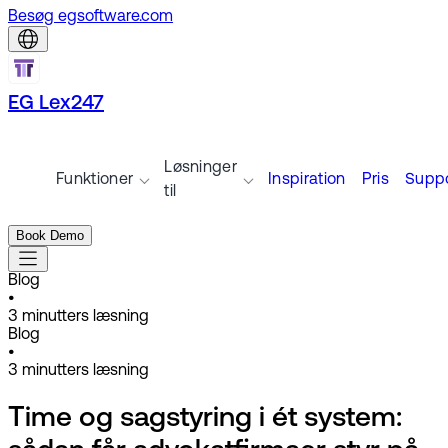
Besøg egsoftware.com
EG Lex247
Løsninger
Funktioner
Inspiration
Pris
Suppo
til
Book Demo
Blog
•
3
minutters læsning
Blog
•
3
minutters læsning
Time og sagstyring i ét system: