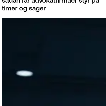
sådan får advokatfirmaer styr på
timer og sager