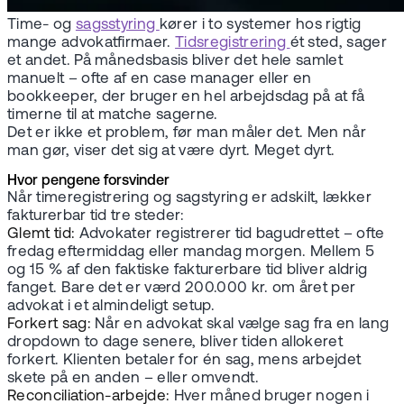
Time- og
sagsstyring
kører i to systemer hos rigtig
mange advokatfirmaer.
Tidsregistrering
ét sted, sager
et andet. På månedsbasis bliver det hele samlet
manuelt – ofte af en case manager eller en
bookkeeper, der bruger en hel arbejdsdag på at få
timerne til at matche sagerne.
Det er ikke et problem, før man måler det. Men når
man gør, viser det sig at være dyrt. Meget dyrt.
Hvor pengene forsvinder
Når timeregistrering og sagstyring er adskilt, lækker
fakturerbar tid tre steder:
Glemt tid:
Advokater registrerer tid bagudrettet – ofte
fredag eftermiddag eller mandag morgen. Mellem 5
og 15 % af den faktiske fakturerbare tid bliver aldrig
fanget. Bare det er værd 200.000 kr. om året per
advokat i et almindeligt setup.
Forkert sag:
Når en advokat skal vælge sag fra en lang
dropdown to dage senere, bliver tiden allokeret
forkert. Klienten betaler for én sag, mens arbejdet
skete på en anden – eller omvendt.
Reconciliation-arbejde:
Hver måned bruger nogen i