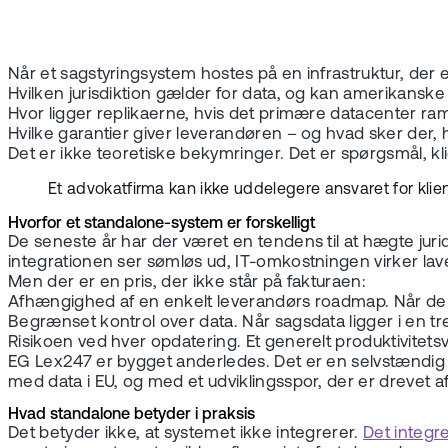
Når et sagstyringsystem hostes på en infrastruktur, der 
Hvilken jurisdiktion gælder for data, og kan amerikan
Hvor ligger replikaerne, hvis det primære datacenter r
Hvilke garantier giver leverandøren – og hvad sker der, h
Det er ikke teoretiske bekymringer. Det er spørgsmål, kli
Et advokatfirma kan ikke uddelegere ansvaret for klie
Hvorfor et standalone-system er forskelligt
De seneste år har der været en tendens til at hægte juri
integrationen ser sømløs ud, IT-omkostningen virker lav
Men der er en pris, der ikke står på fakturaen:
Afhængighed af en enkelt leverandørs roadmap. Når den c
Begrænset kontrol over data. Når sagsdata ligger i en tr
Risikoen ved hver opdatering. Et generelt produktivitets
EG Lex247 er bygget anderledes. Det er en selvstændig pl
med data i EU, og med et udviklingsspor, der er drevet af,
Hvad standalone betyder i praksis
Det betyder ikke, at systemet ikke integrerer.
Det integ