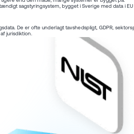
urtigere end den måde, mange systemer er bygget på.
vstændigt sagstyringsystem, bygget i Sverige med data i E
ngsdata. De er ofte underlagt tavshedspligt, GDPR, sektorsp
f jurisdiktion.