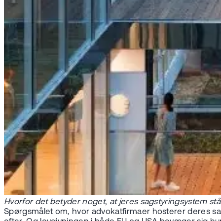
Hvorfor det betyder noget, at jeres sagstyringsystem stå
Spørgsmålet om, hvor advokatfirmaer hosterer deres sagsty