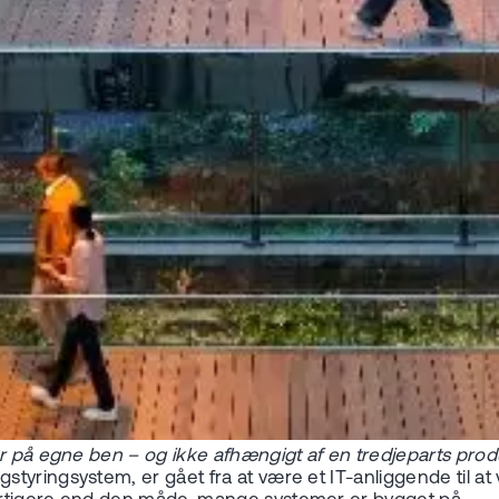
r på egne ben – og ikke afhængigt af en tredjeparts produ
ringsystem, er gået fra at være et IT-anliggende til at væ