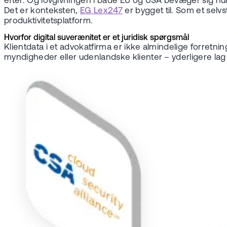
efter. Og lovgivningen i både EU og USA bevæger sig h
Det er konteksten,
EG Lex247
er bygget til. Som et sel
produktivitetsplatform.
Hvorfor digital suverænitet er et juridisk spørgsmål
Klientdata i et advokatfirma er ikke almindelige forretni
myndigheder eller udenlandske klienter – yderligere lag a