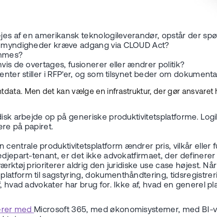
ejes af en amerikansk teknologileverandør, opstår der spø
ske myndigheder kræve adgang via CLOUD Act?
ammes?
vis de overtages, fusionerer eller ændrer politik?
enter stiller i RFP'er, og som tilsynet beder om dokumentat
ntdata. Men det kan vælge en infrastruktur, der gør ansvaret 
disk arbejde op på generiske produktivitetsplatforme. Log
ere på papiret.
entrale produktivitetsplatform ændrer pris, vilkår eller
edjepart-tenant, er det ikke advokatfirmaet, der definerer
værktøj prioriterer aldrig den juridiske use case højest. 
atform til sagstyring, dokumenthåndtering, tidsregistrerin
 hvad advokater har brug for. Ikke af, hvad en generel plat
rerer med
Microsoft 365, med økonomisystemer, med BI-væ