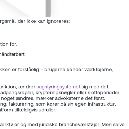
rgsmål, der ikke kan ignoreres:
ion for.
håndterbart.
ikken er forståelig – brugerne kender værktøjerne,
 funktion, ændrer
sagstyringsystemet
sig med det.
 adgangsregler, krypteringsnøgler eller sletteperioder.
Når noget ændres, mærker advokaterne det først.
g, fakturering, som kører på sin egen infrastruktur,
form tilfældigvis udruller.
rktøjer og med juridiske brancheværktøjer. Men selve