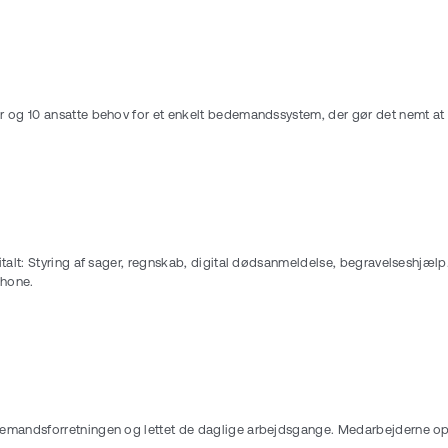
er og 10 ansatte behov for et enkelt bedemandssystem, der gør det nemt 
alt: Styring af sager, regnskab, digital dødsanmeldelse, begravelseshjælp.
phone.
andsforretningen og lettet de daglige arbejdsgange. Medarbejderne oplever,