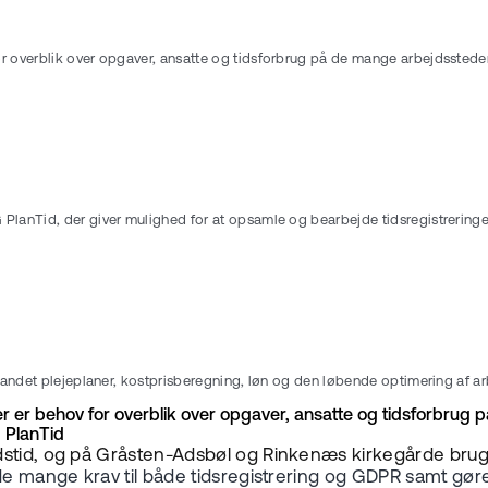
r overblik over opgaver, ansatte og tidsforbrug på de mange arbejdssteder
PlanTid, der giver mulighed for at opsamle og bearbejde tidsregistreringe
t andet plejeplaner, kostprisberegning, løn og den løbende optimering af 
r er behov for overblik over opgaver, ansatte og tidsforbrug
G PlanTid
jdstid, og på Gråsten-Adsbøl og Rinkenæs kirkegårde bru
e mange krav til både tidsregistrering og GDPR samt gøre d