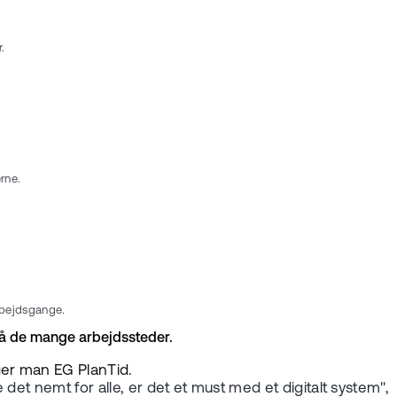
.
rne.
arbejdsgange.
 på de mange arbejdssteder.
ger man EG PlanTid.
et nemt for alle, er det et must med et digitalt system",