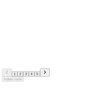
EG Altiplan
+2
Nyhed
Randers Kommune forlænger SKI aftale med EG om løn
og vagtplanlægning
1
2
3
4
5
Indlæs mere
Book en demo
Se