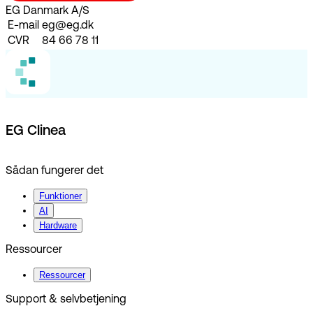
EG Danmark A/S
E-mail
eg@eg.dk
CVR
84 66 78 11
EG Clinea
Sådan fungerer det
Funktioner
AI
Hardware
Ressourcer
Ressourcer
Support & selvbetjening