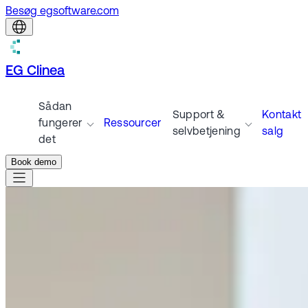
Besøg egsoftware.com
EG Clinea
Sådan
Support &
Kontakt
fungerer
Ressourcer
selvbetjening
salg
det
Book demo