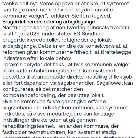
tænke helt nyt. Vores opgave er at sikre, at systemet
kan følge med, uanset hvilken vej den enkelte
kommune vælger", forklarer Steffen Rugtved.
Brugerdefinerede roller og arbejdsgange
Når fri organisering af den tværfaglig indsats træder i
kraft 1. juli 2026, understøtter EG Sundhed
brugerdefinerede roller, rettigheder og lokale
arbejdsgange. Dette er en direkte konsekvens af, at
reformen giver kommunerne frihed til at tilrettelægge
indsatsen efter lokale behov.
I praksis betyder det f.eks., at hvis kommunen vælger
at afskaffe rehabiliteringsteamet, kan systemet
opsættes til at understøtte direkte indstilling til fleksjob
eller førtidspension via sagsbehandler. Sagsflowet kan
konfigureres, så det matcher den
kompetencefordeling, der besluttes lokalt.
Hvis en kommune fx vælger at give erfarne
sagsbehandlere udvidet kompetence, kan systemet
indrettes, så disse medarbejdere kan foretage
indstillinger direkte uden at gå gennem
rehabiliteringsteamet. I en anden kommune, der
fastholder teamstrukturen, kan systemet stadig