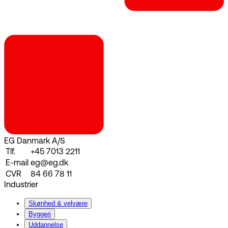
EG Danmark A/S
Tlf.
+45 7013 2211
E-mail
eg@eg.dk
CVR
84 66 78 11
Industrier
Skønhed & velvære
Byggeri
Uddannelse