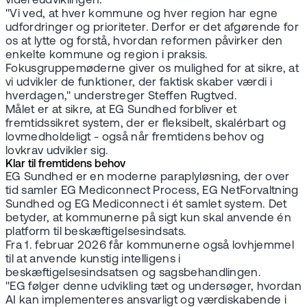
videreudviklingen.
"Vi ved, at hver kommune og hver region har egne
udfordringer og prioriteter. Derfor er det afgørende for
os at lytte og forstå, hvordan reformen påvirker den
enkelte kommune og region i praksis.
Fokusgruppemøderne giver os mulighed for at sikre, at
vi udvikler de funktioner, der faktisk skaber værdi i
hverdagen," understreger Steffen Rugtved.
Målet er at sikre, at EG Sundhed forbliver et
fremtidssikret system, der er fleksibelt, skalérbart og
lovmedholdeligt - også når fremtidens behov og
lovkrav udvikler sig.
Klar til fremtidens behov
EG Sundhed er en moderne paraplyløsning, der over
tid samler EG Mediconnect Process, EG NetForvaltning
Sundhed og EG Mediconnect i ét samlet system. Det
betyder, at kommunerne på sigt kun skal anvende én
platform til beskæftigelsesindsats.
Fra 1. februar 2026 får kommunerne også lovhjemmel
til at anvende kunstig intelligens i
beskæftigelsesindsatsen og sagsbehandlingen.
"EG følger denne udvikling tæt og undersøger, hvordan
AI kan implementeres ansvarligt og værdiskabende i