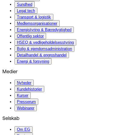
Sundhed
Legal tech
Transport & logistik
Medlemsorganisationer
Energistyring & Bæredygtighed
Offentlig sektor
HSEQ & vedligeholdelsesstyring
Bolig & ejendomsadministration
Detailhandel & engroshandel
Energi & forsyning
Medier
Nyheder
Kundehistorier
Kurser
Presserum
Webinarer
Selskab
Om EG