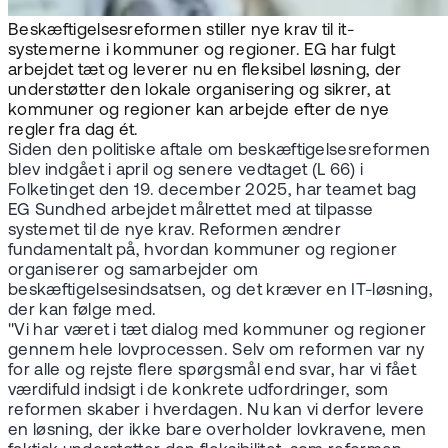
Beskæftigelsesreformen stiller nye krav til it-
systemerne i kommuner og regioner. EG har fulgt
arbejdet tæt og leverer nu en fleksibel løsning, der
understøtter den lokale organisering og sikrer, at
kommuner og regioner kan arbejde efter de nye
regler fra dag ét.
Siden den politiske aftale om beskæftigelsesreformen
blev indgået i april og senere vedtaget (L 66) i
Folketinget den 19. december 2025, har teamet bag
EG Sundhed arbejdet målrettet med at tilpasse
systemet til de nye krav. Reformen ændrer
fundamentalt på, hvordan kommuner og regioner
organiserer og samarbejder om
beskæftigelsesindsatsen, og det kræver en IT-løsning,
der kan følge med.
"Vi har været i tæt dialog med kommuner og regioner
gennem hele lovprocessen. Selv om reformen var ny
for alle og rejste flere spørgsmål end svar, har vi fået
værdifuld indsigt i de konkrete udfordringer, som
reformen skaber i hverdagen. Nu kan vi derfor levere
en løsning, der ikke bare overholder lovkravene, men