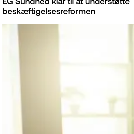
EG Sundhed klar til at understøtte
beskæftigelsesreformen