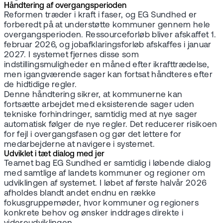
Håndtering af overgangsperioden
Reformen træder i kraft i faser, og EG Sundhed er
forberedt på at understøtte kommuner gennem hele
overgangsperioden. Ressourceforløb bliver afskaffet 1.
februar 2026, og jobafklaringsforløb afskaffes i januar
2027. I systemet fjernes disse som
indstillingsmuligheder en måned efter ikrafttrædelse,
men igangværende sager kan fortsat håndteres efter
de hidtidige regler.
Denne håndtering sikrer, at kommunerne kan
fortsætte arbejdet med eksisterende sager uden
tekniske forhindringer, samtidig med at nye sager
automatisk følger de nye regler. Det reducerer risikoen
for fejl i overgangsfasen og gør det lettere for
medarbejderne at navigere i systemet.
Udviklet i tæt dialog med jer
Teamet bag EG Sundhed er samtidig i løbende dialog
med samtlige af landets kommuner og regioner om
udviklingen af systemet. I løbet af første halvår 2026
afholdes blandt andet endnu en række
fokusgruppemøder, hvor kommuner og regioners
konkrete behov og ønsker inddrages direkte i