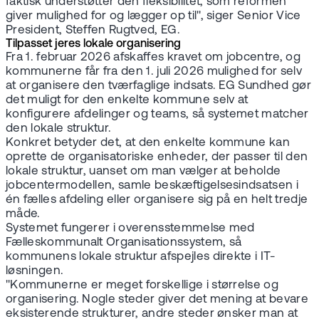
faktisk understøtter den fleksibilitet, som reformen
giver mulighed for og lægger op til", siger Senior Vice
President, Steffen Rugtved, EG.
Tilpasset jeres lokale organisering
Fra 1. februar 2026 afskaffes kravet om jobcentre, og
kommunerne får fra den 1. juli 2026 mulighed for selv
at organisere den tværfaglige indsats. EG Sundhed gør
det muligt for den enkelte kommune selv at
konfigurere afdelinger og teams, så systemet matcher
den lokale struktur.
Konkret betyder det, at den enkelte kommune kan
oprette de organisatoriske enheder, der passer til den
lokale struktur, uanset om man vælger at beholde
jobcentermodellen, samle beskæftigelsesindsatsen i
én fælles afdeling eller organisere sig på en helt tredje
måde.
Systemet fungerer i overensstemmelse med
Fælleskommunalt Organisationssystem, så
kommunens lokale struktur afspejles direkte i IT-
løsningen.
"Kommunerne er meget forskellige i størrelse og
organisering. Nogle steder giver det mening at bevare
eksisterende strukturer, andre steder ønsker man at