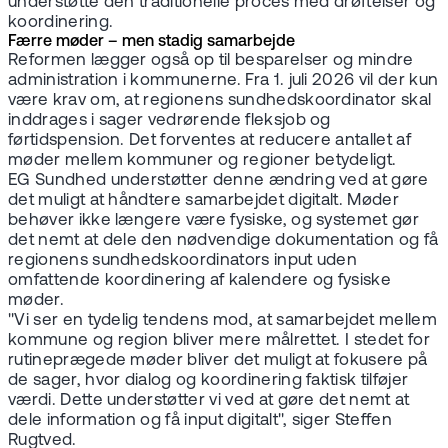
understøtte den traditionelle proces med drøftelser og
koordinering.
Færre møder – men stadig samarbejde
Reformen lægger også op til besparelser og mindre
administration i kommunerne. Fra 1. juli 2026 vil der kun
være krav om, at regionens sundhedskoordinator skal
inddrages i sager vedrørende fleksjob og
førtidspension. Det forventes at reducere antallet af
møder mellem kommuner og regioner betydeligt.
EG Sundhed understøtter denne ændring ved at gøre
det muligt at håndtere samarbejdet digitalt. Møder
behøver ikke længere være fysiske, og systemet gør
det nemt at dele den nødvendige dokumentation og få
regionens sundhedskoordinators input uden
omfattende koordinering af kalendere og fysiske
møder.
"Vi ser en tydelig tendens mod, at samarbejdet mellem
kommune og region bliver mere målrettet. I stedet for
rutineprægede møder bliver det muligt at fokusere på
de sager, hvor dialog og koordinering faktisk tilføjer
værdi. Dette understøtter vi ved at gøre det nemt at
dele information og få input digitalt", siger Steffen
Rugtved.