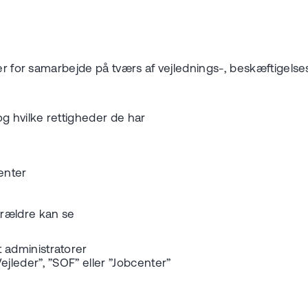
 er for samarbejde på tværs af vejlednings-, beskæftigels
 hvilke rettigheder de har
enter
orældre kan se
 administratorer
jleder”, ”SOF” eller ”Jobcenter”