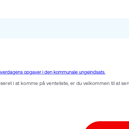
af hverdagens opgaver i den kommunale ungeindsats.
sseret i at komme på venteliste, er du velkommen til at se