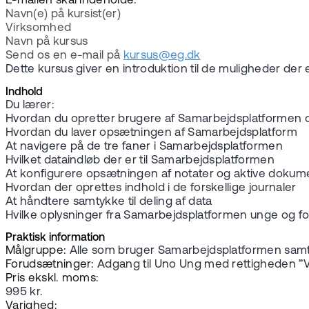
E-mailen skal indeholde:
Navn(e) på kursist(er)
Virksomhed
Navn på kursus
Send os en e-mail på
kursus@eg.dk
Dette kursus giver en introduktion til de muligheder der
Indhold
Du lærer:
Hvordan du opretter brugere af Samarbejdsplatformen og
Hvordan du laver opsætningen af Samarbejdsplatform
At navigere på de tre faner i Samarbejdsplatformen
Hvilket dataindløb der er til Samarbejdsplatformen
At konfigurere opsætningen af notater og aktive dokum
Hvordan der oprettes indhold i de forskellige journaler
At håndtere samtykke til deling af data
Hvilke oplysninger fra Samarbejdsplatformen unge og f
Praktisk information
Målgruppe:
Alle som bruger Samarbejdsplatformen samt
Forudsætninger:
Adgang til Uno Ung med rettigheden ”Ve
Pris ekskl. moms:
995 kr.
Varighed: