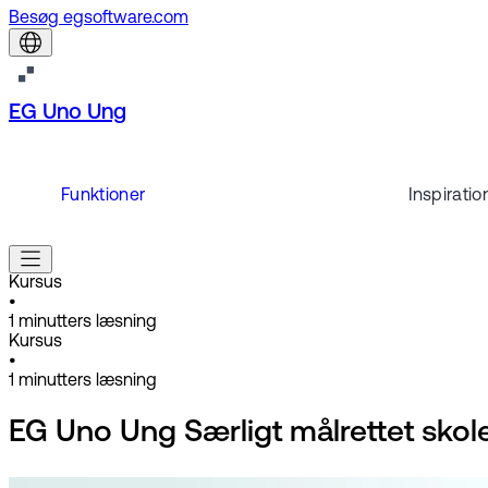
Besøg egsoftware.com
EG Uno Ung
Funktioner
Inspiratio
Kursus
•
1
minutters læsning
Kursus
•
1
minutters læsning
EG Uno Ung Særligt målrettet skol