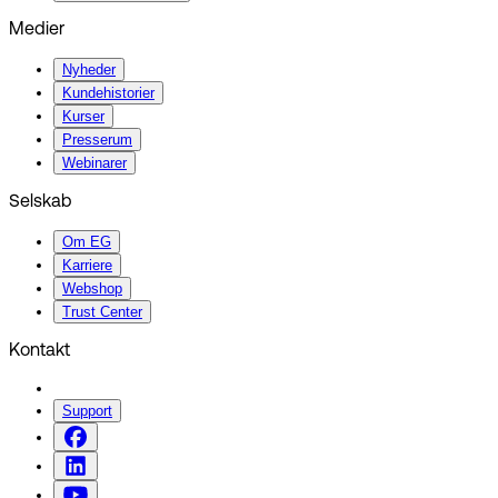
Medier
Nyheder
Kundehistorier
Kurser
Presserum
Webinarer
Selskab
Om EG
Karriere
Webshop
Trust Center
Kontakt
Support