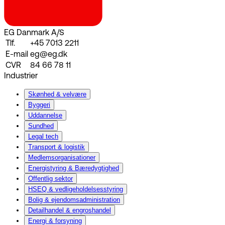
EG Danmark A/S
Tlf.
+45 7013 2211
E-mail
eg@eg.dk
CVR
84 66 78 11
Industrier
Skønhed & velvære
Byggeri
Uddannelse
Sundhed
Legal tech
Transport & logistik
Medlemsorganisationer
Energistyring & Bæredygtighed
Offentlig sektor
HSEQ & vedligeholdelsesstyring
Bolig & ejendomsadministration
Detailhandel & engroshandel
Energi & forsyning