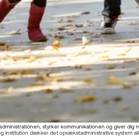
r administrationen, styrker kommunikationen og giver dig mer
nstitution dækker det opvækstadministrative system al