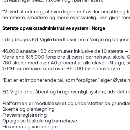
forvaltningsniveau, i skolen og i børnehaven.
“Vi ved af erfaring, at hverdagen er travl for ansatte og
nemmere, smartere og mere overskuelig. Den giver mere tid
Største opvækstadministrative system i Norge
I dag bruges EG Vigilo bredt over hele Norge og betjene
46.000 ansatte i 63 kommuner inklusive de 10 største
Mere end 615.000 forældre til børn i børnehave, skole
760 skoler med over 40 procent af alle elever i Norge, 
1.646 børnehaver med over 85.000 børnehavebørn
“Det er et imponerende tal, som forpligter,” siger Øystei
EG Vigilo er et åbent og brugervenligt system, udvikle
Platformen er modulbaseret og understøtter de grund
Skema og planlægning
Fraværsregistrering
Optagelse til skole og børnehave
Eksamen og vurderinger