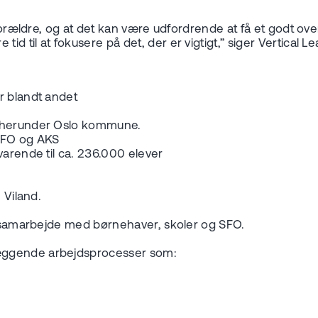
 forældre, og at det kan være udfordrende at få et godt ove
 til at fokusere på det, der er vigtigt,” siger Vertical L
r blandt andet
 – herunder Oslo kommune.
, SFO og AKS
svarende til ca. 236.000 elever
n Viland.
t i samarbejde med børnehaver, skoler og SFO.
læggende arbejdsprocesser som: