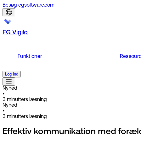
Besøg egsoftware.com
EG Vigilo
Funktioner
Ressour
Log ind
Nyhed
•
3
minutters læsning
Nyhed
•
3
minutters læsning
Effektiv kommunikation med foræl