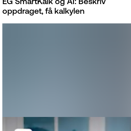
EG SmartKalk og AI: Beskriv
oppdraget, få kalkylen