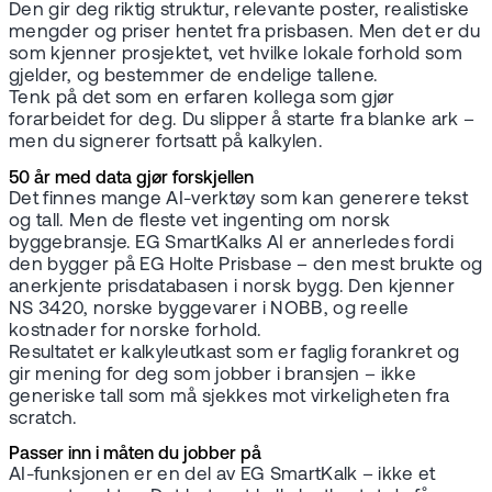
Den gir deg riktig struktur, relevante poster, realistiske
mengder og priser hentet fra prisbasen. Men det er du
som kjenner prosjektet, vet hvilke lokale forhold som
gjelder, og bestemmer de endelige tallene.
Tenk på det som en erfaren kollega som gjør
forarbeidet for deg. Du slipper å starte fra blanke ark –
men du signerer fortsatt på kalkylen.
50 år med data gjør forskjellen
Det finnes mange AI-verktøy som kan generere tekst
og tall. Men de fleste vet ingenting om norsk
byggebransje. EG SmartKalks AI er annerledes fordi
den bygger på EG Holte Prisbase – den mest brukte og
anerkjente prisdatabasen i norsk bygg. Den kjenner
NS 3420, norske byggevarer i NOBB, og reelle
kostnader for norske forhold.
Resultatet er kalkyleutkast som er faglig forankret og
gir mening for deg som jobber i bransjen – ikke
generiske tall som må sjekkes mot virkeligheten fra
scratch.
Passer inn i måten du jobber på
AI-funksjonen er en del av EG SmartKalk – ikke et