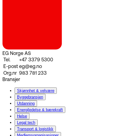
EG Norge AS
Tel.
+47 3379 5300
E-post
eg@eg.no
Org.nr
983 781 233
Bransjer
Skjønnhet & velvære
Byggebransjen
Utdanning
Energiledelse & bærekraft
Helse
Legal tech
Transport & logistikk
Medlemsorganisasjoner