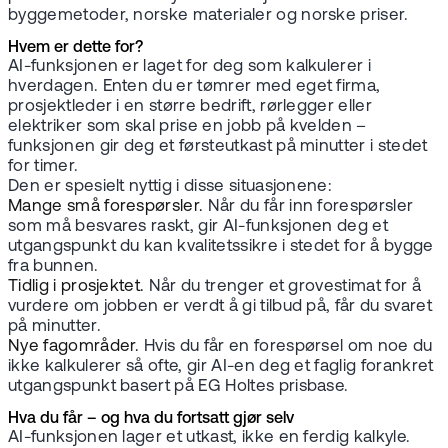
byggemetoder, norske materialer og norske priser.
Hvem er dette for?
AI-funksjonen er laget for deg som kalkulerer i
hverdagen. Enten du er tømrer med eget firma,
prosjektleder i en større bedrift, rørlegger eller
elektriker som skal prise en jobb på kvelden –
funksjonen gir deg et førsteutkast på minutter i stedet
for timer.
Den er spesielt nyttig i disse situasjonene:
Mange små forespørsler.
Når du får inn forespørsler
som må besvares raskt, gir AI-funksjonen deg et
utgangspunkt du kan kvalitetssikre i stedet for å bygge
fra bunnen.
Tidlig i prosjektet.
Når du trenger et grovestimat for å
vurdere om jobben er verdt å gi tilbud på, får du svaret
på minutter.
Nye fagområder.
Hvis du får en forespørsel om noe du
ikke kalkulerer så ofte, gir AI-en deg et faglig forankret
utgangspunkt basert på EG Holtes prisbase.
Hva du får – og hva du fortsatt gjør selv
AI-funksjonen lager et utkast, ikke en ferdig kalkyle.