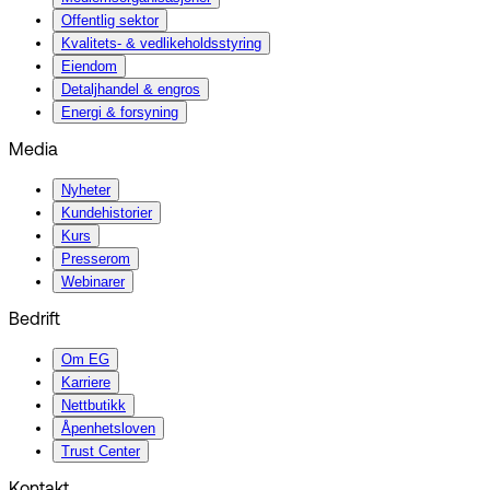
Offentlig sektor
Kvalitets- & vedlikeholdsstyring
Eiendom
Detaljhandel & engros
Energi & forsyning
Media
Nyheter
Kundehistorier
Kurs
Presserom
Webinarer
Bedrift
Om EG
Karriere
Nettbutikk
Åpenhetsloven
Trust Center
Kontakt