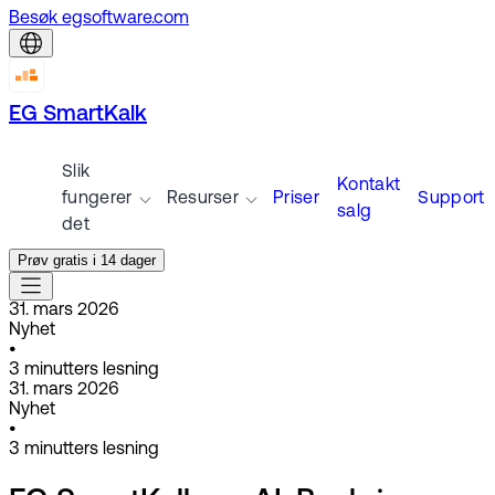
Besøk egsoftware.com
EG SmartKalk
Slik
Kontakt
fungerer
Resurser
Priser
Support
salg
det
Prøv gratis i 14 dager
31. mars 2026
Nyhet
•
3
minutters lesning
31. mars 2026
Nyhet
•
3
minutters lesning