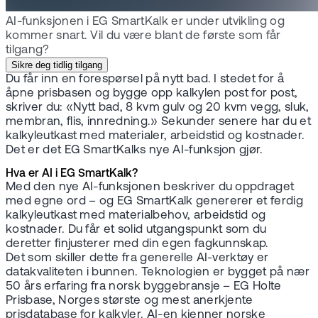
AI-funksjonen i EG SmartKalk er under utvikling og
kommer snart. Vil du være blant de første som får
tilgang?
Sikre deg tidlig tilgang
Du får inn en forespørsel på nytt bad. I stedet for å
åpne prisbasen og bygge opp kalkylen post for post,
skriver du: «Nytt bad, 8 kvm gulv og 20 kvm vegg, sluk,
membran, flis, innredning.» Sekunder senere har du et
kalkyleutkast med materialer, arbeidstid og kostnader.
Det er det EG SmartKalks nye AI-funksjon gjør.
Hva er AI i EG SmartKalk?
Med den nye AI-funksjonen beskriver du oppdraget
med egne ord – og EG SmartKalk genererer et ferdig
kalkyleutkast med materialbehov, arbeidstid og
kostnader. Du får et solid utgangspunkt som du
deretter finjusterer med din egen fagkunnskap.
Det som skiller dette fra generelle AI-verktøy er
datakvaliteten i bunnen. Teknologien er bygget på nær
50 års erfaring fra norsk byggebransje – EG Holte
Prisbase, Norges største og mest anerkjente
prisdatabase for kalkyler. AI-en kjenner norske