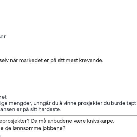
ser
elv når markedet er på sitt mest krevende.
het
ge mengder, unngår du å vinne prosjekter du burde tapt 
nsen er på sitt hardeste.
ggeprosjekter? Da må anbudene være knivskarpe.
inne de lønnsomme jobbene?
.