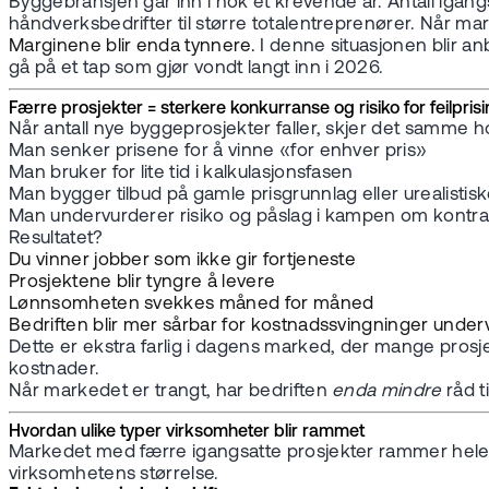
Byggebransjen går inn i nok et krevende år. Antall igang
håndverksbedrifter til større totalentreprenører. Når ma
Marginene blir enda tynnere.
I denne situasjonen blir an
gå på et tap som gjør vondt langt inn i 2026.
Færre prosjekter = sterkere konkurranse og risiko for feilpris
Når antall nye byggeprosjekter faller, skjer det samme h
Man senker prisene for å vinne «for enhver pris»
Man bruker for lite tid i kalkulasjonsfasen
Man bygger tilbud på gamle prisgrunnlag eller urealistis
Man undervurderer risiko og påslag i kampen om kontr
Resultatet?
Du vinner jobber som ikke gir fortjeneste
Prosjektene blir tyngre å levere
Lønnsomheten svekkes måned for måned
Bedriften blir mer sårbar for kostnadssvingninger under
Dette er ekstra farlig i dagens marked, der mange prosjek
kostnader.
Når markedet er trangt, har bedriften
enda mindre
råd ti
Hvordan ulike typer virksomheter blir rammet
Markedet med færre igangsatte prosjekter rammer hele bygg
virksomhetens størrelse.