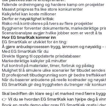
Slik påvirkes større entreprenører:
Fallende ordreinngang og hardere kamp om prosjekter
Massivt prispress fra like store konkurrenter
Kalkylefeil kan koste millioner
Derfor er nøyaktighet kritisk:
Risiko må kontrolleres på tvers av flere prosjekter
Byggherrer forventer dokumenterte, markedsriktige pri
Scenarioanalyse avgjør hvilke jobber som er verdt å ta
Hvor EG SmartKalk kommer inn
EG SmartKalk er utviklet for én ting:
Å gjøre anbudsprosessen trygg, lønnsom og nøyaktig – s
Med EG SmartKalk får du:
Direkte tilgang til oppdaterte prisdatabaser
Markedsriktige kalkyler på minutter
Full kontroll på materialer, timer, forbruk og påslag
Mulighet til å simulere ulike scenarier før tilbudet sendes
Et profesjonelt tilbudsgrunnlag som gir bedre treffsikker
Når du baserer anbudene på reelle kostnader og nøyakti
EG SmartKalk gir deg tryggheten du trenger når konkurra
Skal bedriften din klare seg i et marked med færre by
👉
Vil du se hvordan EG SmartKalk kan hjelpe deg å v
Book en gratis demo eller prøv EG SmartKalk gratis i dag