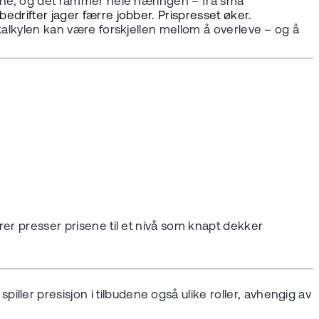
årene, og det rammer hele næringen – fra små
 bedrifter jager færre jobber. Prispresset øker.
 kalkylen kan være forskjellen mellom å overleve – og å
rer presser prisene til et nivå som knapt dekker
ler presisjon i tilbudene også ulike roller, avhengig av