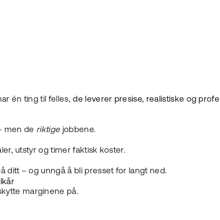
 én ting til felles,
de leverer presise, realistiske og profe
r – men de
riktige
jobbene.
er, utstyr og timer faktisk koster.
 ditt – og unngå å bli presset for langt ned.
lkår
skytte marginene på.