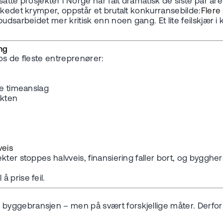
satte prosjekter i Norge har falt dramatisk de siste par 
rkedet krymper, oppstår et brutalt konkurransebilde:
Flere
budsarbeidet mer kritisk enn noen gang. Et lite feilskjær i
ing
os de fleste entreprenører:
ke timeanslag
akten
veis
ter stoppes halvveis, finansiering faller bort, og byggher
l å prise feil.
ebransjen – men på svært forskjellige måter. Derfor spil