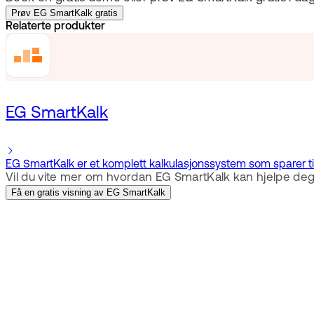
Prøv EG SmartKalk gratis
Relaterte produkter
EG SmartKalk
EG SmartKalk er et komplett kalkulasjonssystem som sparer tid 
Vil du vite mer om hvordan EG SmartKalk kan hjelpe deg 
Få en gratis visning av EG SmartKalk