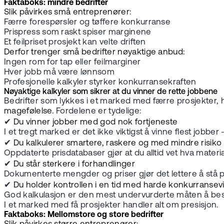
Faktaboks: mindre bedrifter
Slik påvirkes små entreprenører:
Færre forespørsler og tøffere konkurranse
Prispress som raskt spiser marginene
Et feilpriset prosjekt kan velte driften
Derfor trenger små bedrifter nøyaktige anbud:
Ingen rom for tap eller feilmarginer
Hver jobb må være lønnsom
Profesjonelle kalkyler styrker konkurransekraften
Nøyaktige kalkyler som sikrer at du vinner de rette jobbene
Bedrifter som lykkes i et marked med færre prosjekter, har
magefølelse.
Fordelene er tydelige:
✔
Du vinner jobber med god nok fortjeneste
I et tregt marked er det ikke viktigst å vinne flest jobbe
✔
Du kalkulerer smartere, raskere og med mindre risiko
Oppdaterte prisdatabaser gjør at du alltid vet hva material
✔
Du står sterkere i forhandlinger
Dokumenterte mengder og priser gjør det lettere å stå på
✔
Du holder kontrollen i en tid med harde konkurransevi
God kalkulasjon er den mest undervurderte måten å be
I et marked med få prosjekter handler alt om presisjon.
Faktaboks: Mellomstore og store bedrifter