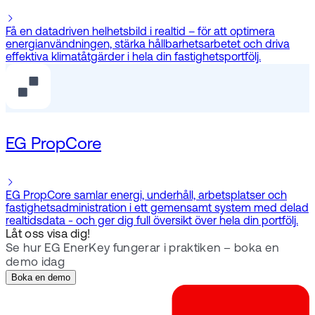
Få en datadriven helhetsbild i realtid – för att optimera
energianvändningen, stärka hållbarhetsarbetet och driva
effektiva klimatåtgärder i hela din fastighetsportfölj.
EG PropCore
EG PropCore samlar energi, underhåll, arbetsplatser och
fastighetsadministration i ett gemensamt system med delad
realtidsdata - och ger dig full översikt över hela din portfölj.
Låt oss visa dig!
Se hur EG EnerKey fungerar i praktiken – boka en
demo idag
Boka en demo