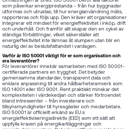
Omfattningen är bred. ISO 50001 berör alla faktorer
som påverkar energiprestanda – från hur byggnader
utformas och utrustas, till hur energianvändning mäts,
rapporteras och följs upp. Den kräver att organisationer
integrerar ett mindset för energieffektivitet i inköp, drift
och underhåll. Och framför allt skapar den en cykel av
ständiga förbättringar, vilket säkerställer att
energieffektivitet inte lämnas åt slumpen utan blir en
naturlig del av beslutsfattandet i vardagen.
Varför är ISO 50001 viktigt för er som organisation och
era leverantörer?
För leverantörer innebär samarbeten med ISO 50001-
certifierade partners en trygghet. Det betyder
gemensamma standarder, transparent data och
enklare anpassning till andra hållbarhetsramverk som
ISO 14001 eller ISO 9001. Rent praktiskt minskar det
komplexiteten i värdekedjan och stärker förtroendet
bland intressenter – från investerare och
tillsynsmyndigheter till hyresgäster och medarbetare.
ISO 50001 är officiellt erkänd av EU:s
energieffektiviseringsdirektiv (EED) som ett sätt att
uppfylla kraven på energikartläggningar och