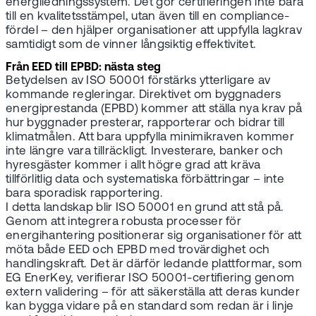
energiledningssystem. Det gör certifieringen inte bara
till en kvalitetsstämpel, utan även till en compliance-
fördel – den hjälper organisationer att uppfylla lagkrav
samtidigt som de vinner långsiktig effektivitet.
Från EED till EPBD: nästa steg
Betydelsen av ISO 50001 förstärks ytterligare av
kommande regleringar. Direktivet om byggnaders
energiprestanda (EPBD) kommer att ställa nya krav på
hur byggnader presterar, rapporterar och bidrar till
klimatmålen. Att bara uppfylla minimikraven kommer
inte längre vara tillräckligt. Investerare, banker och
hyresgäster kommer i allt högre grad att kräva
tillförlitlig data och systematiska förbättringar – inte
bara sporadisk rapportering.
I detta landskap blir ISO 50001 en grund att stå på.
Genom att integrera robusta processer för
energihantering positionerar sig organisationer för att
möta både EED och EPBD med trovärdighet och
handlingskraft. Det är därför ledande plattformar, som
EG EnerKey, verifierar ISO 50001-certifiering genom
extern validering – för att säkerställa att deras kunder
kan bygga vidare på en standard som redan är i linje