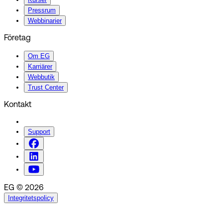
Pressrum
Webbinarier
Företag
Om EG
Karriärer
Webbutik
Trust Center
Kontakt
Support
EG © 2026
Integritetspolicy