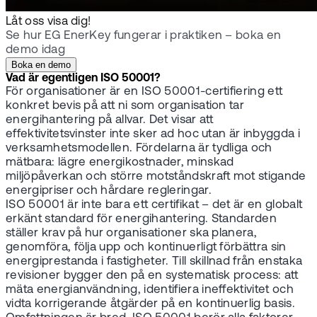
Låt oss visa dig!
Se hur EG EnerKey fungerar i praktiken – boka en
demo idag
Boka en demo
Vad är egentligen ISO 50001?
För organisationer är en ISO 50001-certifiering ett
konkret bevis på att ni som organisation tar
energihantering på allvar. Det visar att
effektivitetsvinster inte sker ad hoc utan är inbyggda i
verksamhetsmodellen. Fördelarna är tydliga och
mätbara: lägre energikostnader, minskad
miljöpåverkan och större motståndskraft mot stigande
energipriser och hårdare regleringar.
ISO 50001 är inte bara ett certifikat – det är en globalt
erkänt standard för energihantering. Standarden
ställer krav på hur organisationer ska planera,
genomföra, följa upp och kontinuerligt förbättra sin
energiprestanda i fastigheter. Till skillnad från enstaka
revisioner bygger den på en systematisk process: att
mäta energianvändning, identifiera ineffektivitet och
vidta korrigerande åtgärder på en kontinuerlig basis.