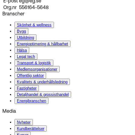
E-post
eg@eg.se
Org.nr
556164-5648
Branscher
Skönhet & wellness
Bygg
Utbildning
Energi­optimering & hållbarhet
Hälsa
Legal tech
Transport & logistik
Medlemsorganisationer
Offentlig sektor
Kvalitets & underhållsledning
Fastigheter
Detaljhandel & grossisthandel
Energibranschen
Media
Nyheter
Kundberättelser
Kurser