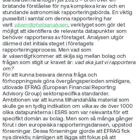
standarderna antogs i juli 2023 – oron över en
bristande förståelse för nya komplexa krav och en
stundande astronomisk rapporteringsbörda. En viktig
pusselbit i samtal om denna rapportering har
varit
väsentlighetsanalysen
, verktyget som gör det
möjligt att identifiera de relevanta datapunkter som
behöver rapporteras av företaget. Analysen utgör
därmed det initiala steget i företagets
rapporteringsprocess. Men vad som
är
väsentligt
kommer att skilja sig mellan bolag och
frågan som stigit ur kravet är:
vad ska just vi rapportera
om?
För att kunna besvara denna fråga och
förhoppningsvis göra övergångsperioden smidigare,
utlovade EFRAG (European Financial Reporting
Advisory Group) sektorspecifika standarder.
Ambitionen var att kunna tillhandahålla material som
skulle ge en tydlig indikation om
vilka
av de över 1000
olika datapunkterna i ESRS som var relevanta för ett
specifikt domän av bolag. Men som så många gånger
förut i den europeiska rapporteringsdansen, uppstod
förseningar. Dessa förseningar gjorde att EFRAG fick
nya direktiv, nämligen att lägga sitt fokus på att