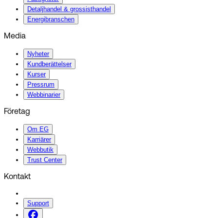
Detaljhandel & grossisthandel
Energibranschen
Media
Nyheter
Kundberättelser
Kurser
Pressrum
Webbinarier
Företag
Om EG
Karriärer
Webbutik
Trust Center
Kontakt
Support