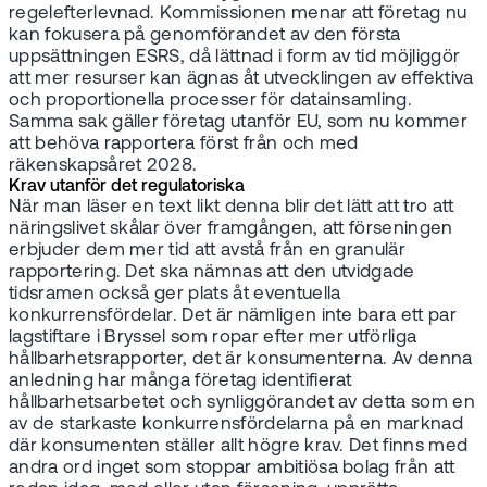
regelefterlevnad. Kommissionen menar att företag nu
kan fokusera på genomförandet av den första
uppsättningen ESRS, då lättnad i form av tid möjliggör
att mer resurser kan ägnas åt utvecklingen av effektiva
och proportionella processer för datainsamling.
Samma sak gäller företag utanför EU, som nu kommer
att behöva rapportera först från och med
räkenskapsåret 2028.
Krav utanför det regulatoriska
När man läser en text likt denna blir det lätt att tro att
näringslivet skålar över framgången, att förseningen
erbjuder dem mer tid att avstå från en granulär
rapportering. Det ska nämnas att den utvidgade
tidsramen också ger plats åt eventuella
konkurrensfördelar. Det är nämligen inte bara ett par
lagstiftare i Bryssel som ropar efter mer utförliga
hållbarhetsrapporter, det är konsumenterna. Av denna
anledning har många företag identifierat
hållbarhetsarbetet och synliggörandet av detta som en
av de starkaste konkurrensfördelarna på en marknad
där konsumenten ställer allt högre krav. Det finns med
andra ord inget som stoppar ambitiösa bolag från att