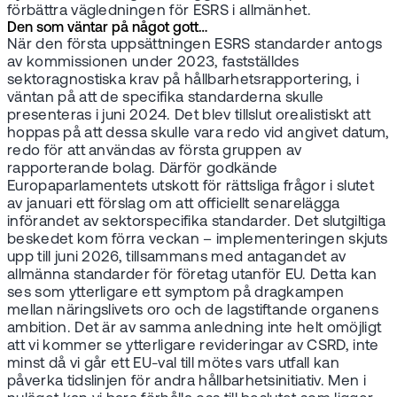
förbättra vägledningen för ESRS i allmänhet.
Den som väntar på något gott…
När den första uppsättningen ESRS standarder antogs
av kommissionen under 2023, fastställdes
sektoragnostiska krav på hållbarhetsrapportering, i
väntan på att de specifika standarderna skulle
presenteras i juni 2024. Det blev tillslut orealistiskt att
hoppas på att dessa skulle vara redo vid angivet datum,
redo för att användas av första gruppen av
rapporterande bolag. Därför godkände
Europaparlamentets utskott för rättsliga frågor i slutet
av januari ett förslag om att officiellt senarelägga
införandet av sektorspecifika standarder. Det slutgiltiga
beskedet kom förra veckan – implementeringen skjuts
upp till juni 2026, tillsammans med antagandet av
allmänna standarder för företag utanför EU. Detta kan
ses som ytterligare ett symptom på dragkampen
mellan näringslivets oro och de lagstiftande organens
ambition. Det är av samma anledning inte helt omöjligt
att vi kommer se ytterligare revideringar av CSRD, inte
minst då vi går ett EU-val till mötes vars utfall kan
påverka tidslinjen för andra hållbarhetsinitiativ. Men i