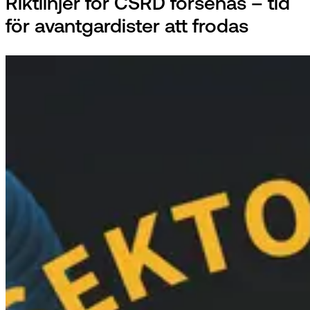
Riktlinjer för CSRD försenas – tid
för avantgardister att frodas