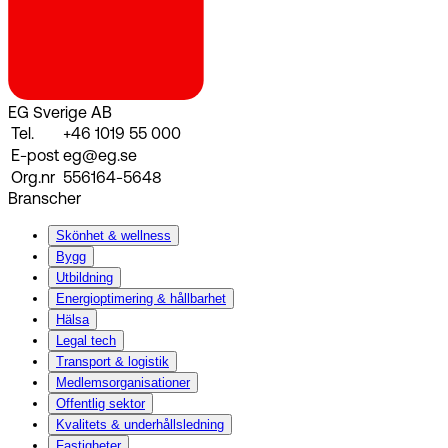
EG Sverige AB
Tel.
+46 1019 55 000
E-post
eg@eg.se
Org.nr
556164-5648
Branscher
Skönhet & wellness
Bygg
Utbildning
Energi­optimering & hållbarhet
Hälsa
Legal tech
Transport & logistik
Medlemsorganisationer
Offentlig sektor
Kvalitets & underhållsledning
Fastigheter