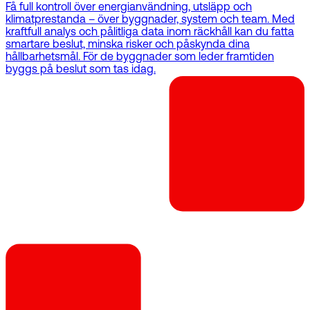
Få full kontroll över energianvändning, utsläpp och
klimatprestanda – över byggnader, system och team. Med
kraftfull analys och pålitliga data inom räckhåll kan du fatta
smartare beslut, minska risker och påskynda dina
hållbarhetsmål. För de byggnader som leder framtiden
byggs på beslut som tas idag.