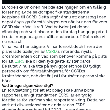
Europeiska Unionen meddelade nyligen om en tvåårig
försening av de sektorspecifika standarderna
kopplade till CSRD. Detta utgör ännu ett danssteg i den
något ängsliga föreställningen om när, hur och för vem
CSRD ska träda i kraft. Vad betyder just denna
vändning och vart placerar den företag hungriga på att
inleda morgondagens hållbarhetsarbete? Detta ska vi
nu reda ut!
Vi har varit här tidigare. Vi har försökt dechiffrera den
planerade tidslinjen av
CSRD
:s införande, nysta i
orosmomenten och vad som behöver komma på plats
för att
ESRS
ska bli den tydligaste av standards.
Beslutet vi nu ska titta på synliggör ett hos EU tydligt
perspektiv om förutsättningarna för CSRD:s
ikraftträdande, och det är just i förutsättningarna vi ska
börja.
Vad är egentligen väsentligt?
En förutsättning för att ett bolag ska kunna börja
rapportera enligt standarden ESRS, är en tydlig
förståelse för
vad
man ska rapportera kring. Detta har
varit ett diskussionsämne enda sedan ESRS-