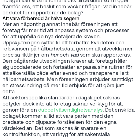
nuläget kan vi bara förhålla oss till beslutet som ligger
framför oss, ett beslut som väcker frågan: vad innebär
beslutet för rapporterande bolag?
Att vara förberedd är halva segern
Mer än någonting annat innebär förseningen att
företag får mer tid att anpassa system och processer
för att uppfylla de nya detaljerade kraven.
Uppskjutningen syftar till att förbättra kvaliteten och
relevansen på hållbarhetsdata genom att utveckla mer
precisa riktlinjer om
hur
och
vad
som ska rapporteras.
Den pågående utvecklingen kräver att företag håller
sig uppdaterade och fortsätter anpassa sina rutiner för
att säkerställa både efterlevnad och transparens i sitt
hållbarhetsarbete. Men förseningen erbjuder samtidigt
en stresslindring då mer tid erbjuds för att göra just
detta.
Att sektorspecifika standarder i dagsläget saknas
betyder dock inte att företag saknar verktyg för att
genomföra en
dubbel väsentlighetsanalys
. Det enskilda
bolaget kommer alltid att vara parten med den
bredaste och djupaste förståelsen för den egna
värdekedjan. Det som saknas är snarare en
kontrollfunktion, ett verktyg för att säkerställa