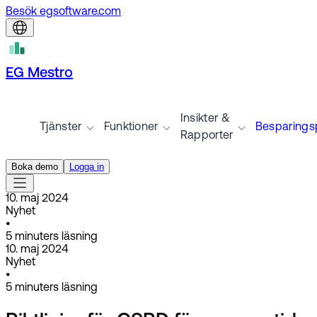
Besök egsoftware.com
EG Mestro
Insikter &
Tjänster
Funktioner
Besparingsp
Rapporter
Boka demo
Logga in
10. maj 2024
Nyhet
•
5
minuters läsning
10. maj 2024
Nyhet
•
5
minuters läsning