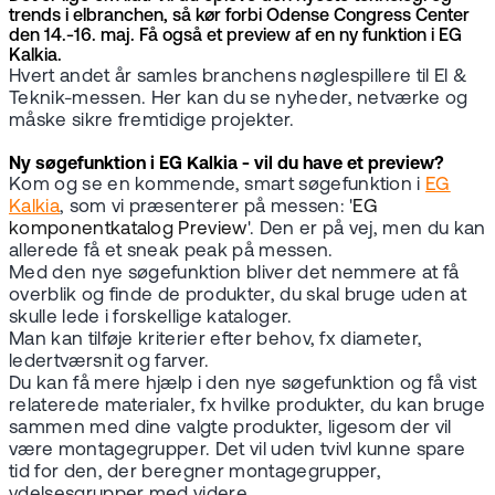
trends i elbranchen, så kør forbi Odense Congress Center
den 14.-16. maj. Få også et preview af en ny funktion i EG
Kalkia.
Hvert andet år samles branchens nøglespillere til El &
Teknik-messen. Her kan du se nyheder, netværke og
måske sikre fremtidige projekter.
Ny søgefunktion i EG Kalkia - vil du have et preview?
Kom og se en kommende, smart søgefunktion i
EG
Kalkia
, som vi præsenterer på messen: '
EG
komponentkatalog Preview
'. Den er på vej, men du kan
allerede få et sneak peak på messen.
Med den nye søgefunktion bliver det nemmere at få
overblik og finde de produkter, du skal bruge uden at
skulle lede i forskellige kataloger.
Man kan tilføje kriterier efter behov, fx diameter,
ledertværsnit og farver.
Du kan få mere hjælp i den nye søgefunktion og få vist
relaterede materialer, fx hvilke produkter, du kan bruge
sammen med dine valgte produkter, ligesom der vil
være montagegrupper. Det vil uden tvivl kunne spare
tid for den, der beregner montagegrupper,
ydelsesgrupper med videre.