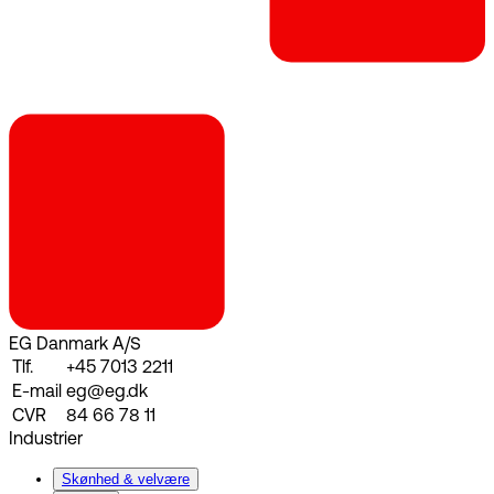
EG Danmark A/S
Tlf.
+45 7013 2211
E-mail
eg@eg.dk
CVR
84 66 78 11
Industrier
Skønhed & velvære