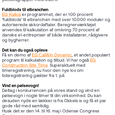
Fuldblods til elbranchen
EG Kalkia
er programmet, der er 100 procent
'fuldblods' til elbranchen med over 10.000 moduler og
autoriserede akkordaftaler. Beregnerværktøjet
anvendes til kalkulation af omkring 70 procent af
danske el-entrepriser af både installatører, rådgivere
og bygherrer.
Det kan du også opleve
Få en demo af
EG CalWin Dynamic
, et andet populært
program til kalkulation og tilbud. Vi har også
EG
Construction Site Time
. Superaktuelt med
timeregistrering, nu hvor den nye lov om
tidsregistrering gælder fra 1. juli.
Vind en pølsevogn!
Deltag i konkurrencen på vores stand og vind en
pølsevogn i nogle timer til din virksomhed. Du kan
desuden nyde en lækker is fra Okkels is og få et par
gode råd med samtidig.
Husk det er den 14. til 16. maj i Odense Congress