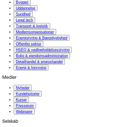
Byggeri
Uddannelse
Sundhed
Legal tech
Transport & logistik
Medlemsorganisationer
Energistyring & Bæredygtighed
Offentlig sektor
HSEQ & vedligeholdelsesstyring
Bolig & ejendomsadministration
Detailhandel & engroshandel
Energi & forsyning
Medier
Nyheder
Kundehistorier
Kurser
Presserum
Webinarer
Selskab