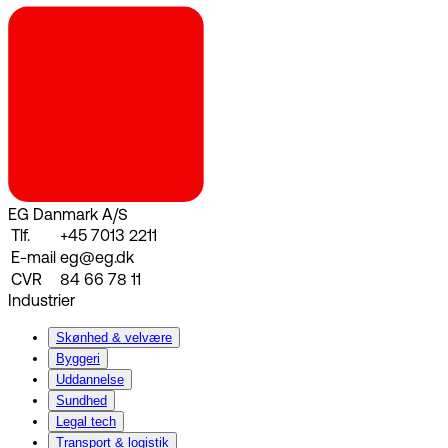
EG Danmark A/S
Tlf.
+45 7013 2211
E-mail
eg@eg.dk
CVR
84 66 78 11
Industrier
Skønhed & velvære
Byggeri
Uddannelse
Sundhed
Legal tech
Transport & logistik