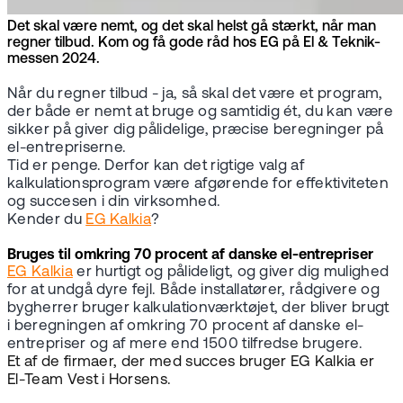
Det skal være nemt, og det skal helst gå stærkt, når man
regner tilbud. Kom og få gode råd hos EG på El & Teknik-
messen 2024.
Når du regner tilbud - ja, så skal det være et program,
der både er nemt at bruge og samtidig ét, du kan være
sikker på giver dig pålidelige, præcise beregninger på
el-entrepriserne.
Tid er penge. Derfor kan det rigtige valg af
kalkulationsprogram være afgørende for effektiviteten
og succesen i din virksomhed.
Kender du
EG Kalkia
?
Bruges til omkring 70 procent af danske el-entrepriser
EG Kalkia
er hurtigt og pålideligt, og giver dig mulighed
for at undgå dyre fejl. Både installatører, rådgivere og
bygherrer bruger kalkulationværktøjet, der bliver brugt
i beregningen af omkring 70 procent af danske el-
entrepriser og af mere end 1500 tilfredse brugere.
Et af de firmaer, der med succes bruger EG Kalkia er
El-Team Vest i Horsens.