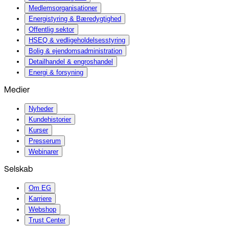
Medlemsorganisationer
Energistyring & Bæredygtighed
Offentlig sektor
HSEQ & vedligeholdelsesstyring
Bolig & ejendomsadministration
Detailhandel & engroshandel
Energi & forsyning
Medier
Nyheder
Kundehistorier
Kurser
Presserum
Webinarer
Selskab
Om EG
Karriere
Webshop
Trust Center