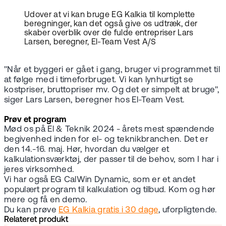
Udover at vi kan bruge EG Kalkia til komplette
beregninger, kan det også give os udtræk, der
skaber overblik over de fulde entrepriser Lars
Larsen, beregner, El-Team Vest A/S
"Når et byggeri er gået i gang, bruger vi programmet til
at følge med i timeforbruget. Vi kan lynhurtigt se
kostpriser, bruttopriser mv. Og det er simpelt at bruge",
siger Lars Larsen, beregner hos El-Team Vest.
Prøv et program
Mød os på El & Teknik 2024 - årets mest spændende
begivenhed inden for el- og teknikbranchen. Det er
den 14.-16. maj. Hør, hvordan du vælger et
kalkulationsværktøj, der passer til de behov, som I har i
jeres virksomhed.
Vi har også EG CalWin Dynamic, som er et andet
populært program til kalkulation og tilbud. Kom og hør
mere og få en demo.
Du kan prøve
EG Kalkia gratis i 30 dage
, uforpligtende.
Relateret produkt