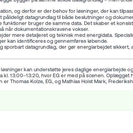
begge bygger på samme solide datagrundlag – men underst
ganisation, og derfor er der behov for løsninger, der kan 
t pålideligt datagrundlag til både beslutninger og dokume
ge funktioner bruger de samme data. Det skaber et konsist
gså når dokumentationskravene vokser.
arbejder mere detaljeret og teknisk med energidata. Specia
inger kan identificeres og gennemføres løbende.
dt og sporbart datagrundlag, der gør energiarbejdet sikker
es løsninger kan understøtte jeres daglige energiarbejde og
s fra kl. 13:00–13:20, hvor EG er med på scenen. Oplægge
en er Thomas Kolze, EG, og Mathias Holst Mark, Frederi