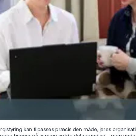
istyring kan tilpasses præcis den måde, jeres organisatio