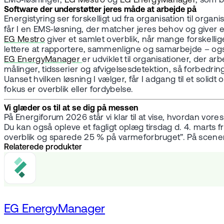
EMS‑løsninger,
EG Mestro
og
EG EnergyManager
, som 
Software der understøtter jeres måde at arbejde på
Energistyring ser forskelligt ud fra organisation til or
får I en EMS‑løsning, der matcher jeres behov og giver e
EG Mestro
giver et samlet overblik, når mange forskelli
lettere at rapportere, sammenligne og samarbejde – o
EG EnergyManager
er udviklet til organisationer, der 
målinger, tidsserier og afvigelsesdetektion, så forbedr
Uanset hvilken løsning I vælger, får I adgang til et soli
fokus er overblik eller fordybelse.
Vi glæder os til at se dig på messen
På Energiforum 2026 står vi klar til at vise, hvordan vor
Du kan også opleve et fagligt oplæg tirsdag d. 4. mart
overblik og sparede 25 % på varmeforbruget”. På scen
Relaterede produkter
EG EnergyManager