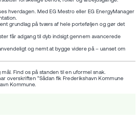
øtter forskellige behov, roller og arbejdsgange.
tilpasses hverdagen. Med EG Mestro eller EG EnergyManager
ntation.
ent grundlag på tværs af hele porteføljen og gør det
lister får adgang til dyb indsigt gennem avancerede
t, anvendeligt og nemt at bygge videre på – uanset om
 mål. Find os på standen til en uformel snak.
t har overskriften ”Sådan fik Frederikshavn Kommune
kshavn Kommune.