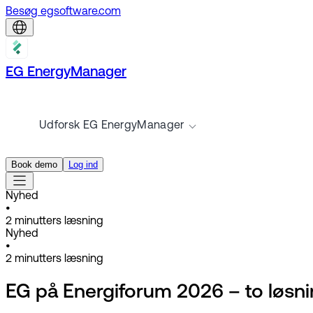
Besøg egsoftware.com
EG EnergyManager
Udforsk EG EnergyManager
Book demo
Log ind
Nyhed
•
2
minutters læsning
Nyhed
•
2
minutters læsning
EG på Energiforum 2026 – to løsnin