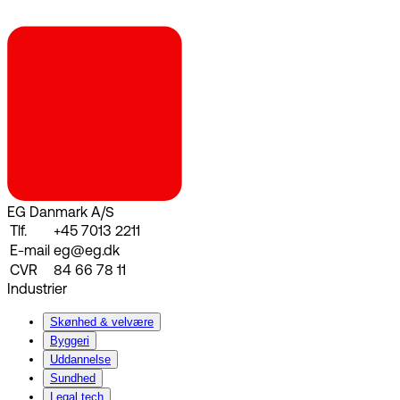
EG Danmark A/S
Tlf.
+45 7013 2211
E-mail
eg@eg.dk
CVR
84 66 78 11
Industrier
Skønhed & velvære
Byggeri
Uddannelse
Sundhed
Legal tech