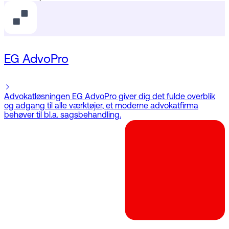
EG AdvoPro
Advokatløsningen EG AdvoPro giver dig det fulde overblik
og adgang til alle værktøjer, et moderne advokatfirma
behøver til bl.a. sagsbehandling.