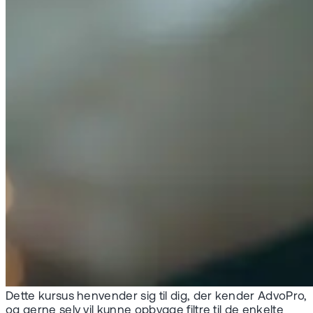
Dette kursus henvender sig til dig, der kender AdvoPro,
og gerne selv vil kunne opbygge filtre til de enkelte