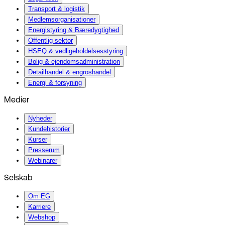
Transport & logistik
Medlemsorganisationer
Energistyring & Bæredygtighed
Offentlig sektor
HSEQ & vedligeholdelsesstyring
Bolig & ejendomsadministration
Detailhandel & engroshandel
Energi & forsyning
Medier
Nyheder
Kundehistorier
Kurser
Presserum
Webinarer
Selskab
Om EG
Karriere
Webshop