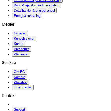
HSEQ & vedligeholdelsesstyring
Bolig & ejendomsadministration
Detailhandel & engroshandel
Energi & forsyning
Medier
Nyheder
Kundehistorier
Kurser
Presserum
Webinarer
Selskab
Om EG
Karriere
Webshop
Trust Center
Kontakt
Support