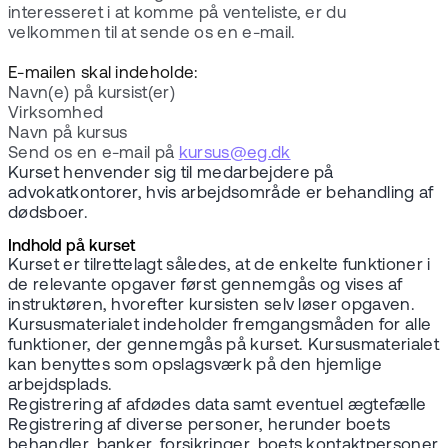
interesseret i at komme på venteliste, er du
velkommen til at sende os en e-mail.
E-mailen skal indeholde:
Navn(e) på kursist(er)
Virksomhed
Navn på kursus
Send os en e-mail på
kursus@eg.dk
Kurset henvender sig til medarbejdere på
advokatkontorer, hvis arbejdsområde er behandling af
dødsboer.
Indhold på kurset
Kurset er tilrettelagt således, at de enkelte funktioner i
de relevante opgaver først gennemgås og vises af
instruktøren, hvorefter kursisten selv løser opgaven.
Kursusmaterialet indeholder fremgangsmåden for alle
funktioner, der gennemgås på kurset. Kursusmaterialet
kan benyttes som opslagsværk på den hjemlige
arbejdsplads.
Registrering af afdødes data samt eventuel ægtefælle
Registrering af diverse personer, herunder boets
behandler, banker, forsikringer, boets kontaktpersoner