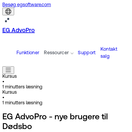
Besøg egsoftware.com
EG AdvoPro
Kontakt
Funktioner
Ressourcer
Support
salg
Kursus
•
1
minutters læsning
Kursus
•
1
minutters læsning
EG AdvoPro - nye brugere til
Dødsbo