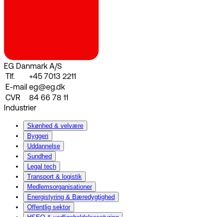
EG Danmark A/S
Tlf.
+45 7013 2211
E-mail
eg@eg.dk
CVR
84 66 78 11
Industrier
Skønhed & velvære
Byggeri
Uddannelse
Sundhed
Legal tech
Transport & logistik
Medlemsorganisationer
Energistyring & Bæredygtighed
Offentlig sektor