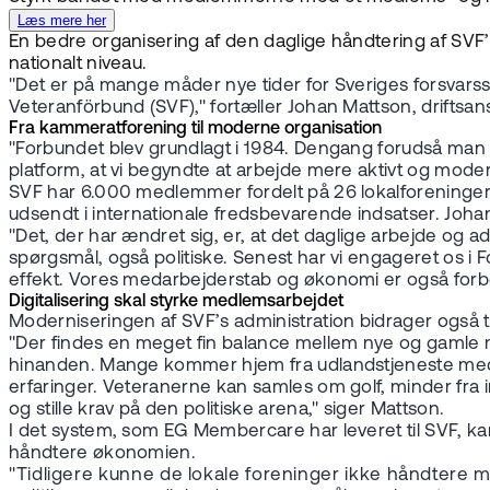
Læs mere her
En bedre organisering af den daglige håndtering af SVF’s
nationalt niveau.
"Det er på mange måder nye tider for Sveriges forsvarss
Veteranförbund (SVF)," fortæller Johan Mattson, driftsans
Fra kammeratforening til moderne organisation
"Forbundet blev grundlagt i 1984. Dengang forudså man ikke,
platform, at vi begyndte at arbejde mere aktivt og mo
SVF har 6.000 medlemmer fordelt på 26 lokalforeninge
udsendt i internationale fredsbevarende indsatser. Johan
"Det, der har ændret sig, er, at det daglige arbejde og adm
spørgsmål, også politiske. Senest har vi engageret os i F
effekt. Vores medarbejderstab og økonomi er også forbedr
Digitalisering skal styrke medlemsarbejdet
Moderniseringen af SVF’s administration bidrager også 
"Der findes en meget fin balance mellem nye og gamle 
hinanden. Mange kommer hjem fra udlandstjeneste med li
erfaringer. Veteranerne kan samles om golf, minder fra ind
og stille krav på den politiske arena," siger Mattson.
I det system, som EG Membercare har leveret til SVF, k
håndtere økonomien.
"Tidligere kunne de lokale foreninger ikke håndtere me