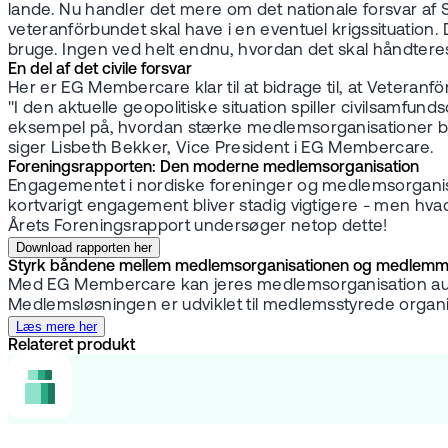
lande. Nu handler det mere om det nationale forsvar af Sve
veteranförbundet skal have i en eventuel krigssituation.
bruge. Ingen ved helt endnu, hvordan det skal håndteres
En del af det civile forsvar
Her er EG Membercare klar til at bidrage til, at Veteranf
"I den aktuelle geopolitiske situation spiller civilsamfun
eksempel på, hvordan stærke medlemsorganisationer bid
siger Lisbeth Bekker, Vice President i EG Membercare.
Foreningsrapporten: Den moderne medlemsorganisation
Engagementet i nordiske foreninger og medlemsorganisat
kortvarigt engagement bliver stadig vigtigere - men hva
Årets Foreningsrapport undersøger netop dette!
Download rapporten her
Styrk båndene mellem medlemsorganisationen og medlemm
Med EG Membercare kan jeres medlemsorganisation automa
Medlemsløsningen er udviklet til medlemsstyrede organ
Læs mere her
Relateret produkt