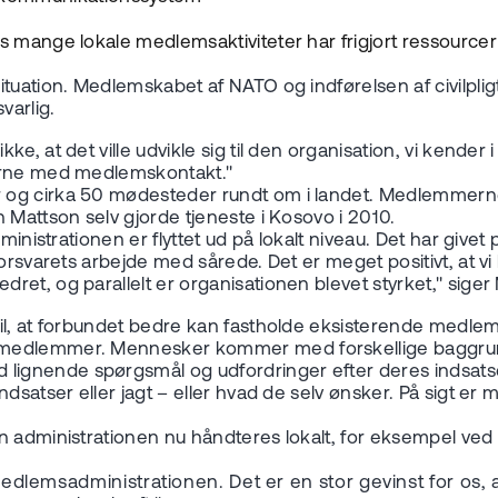
 mange lokale medlemsaktiviteter har frigjort ressourcer 
ituation. Medlemskabet af NATO og indførelsen af civilpli
varlig.
 at det ville udvikle sig til den organisation, vi kender i 
derne med medlemskontakt."
r og cirka 50 mødesteder rundt om i landet. Medlemmern
 Mattson selv gjorde tjeneste i Kosovo i 2010.
inistrationen er flyttet ud på lokalt niveau. Det har givet 
orsvarets arbejde med sårede. Det er meget positivt, at vi 
et, og parallelt er organisationen blevet styrket," siger
til, at forbundet bedre kan fastholde eksisterende medle
medlemmer. Mennesker kommer med forskellige baggrunde 
gnende spørgsmål og udfordringer efter deres indsatser.
satser eller jagt – eller hvad de selv ønsker. På sigt er m
an administrationen nu håndteres lokalt, for eksempel ve
dlemsadministrationen. Det er en stor gevinst for os, at