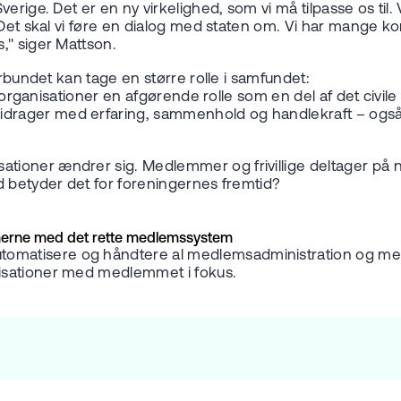
rige. Det er en ny virkelighed, som vi må tilpasse os til. Vi
 Det skal vi føre en dialog med staten om. Vi har mange k
," siger Mattson.
örbundet kan tage en større rolle i samfundet:
dsorganisationer en afgørende rolle som en del af det civile
rager med erfaring, sammenhold og handlekraft – også i 
ioner ændrer sig. Medlemmer og frivillige deltager på n
d betyder det for foreningernes fremtid?
erne med det rette medlemssystem
tisere og håndtere al medlemsadministration og medlemsd
isationer med medlemmet i fokus.