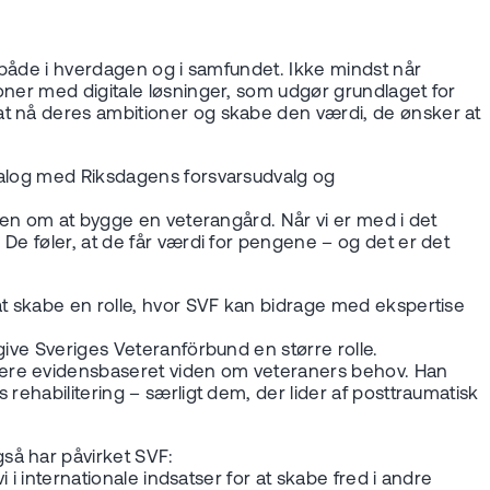
– både i hverdagen og i samfundet. Ikke mindst når
oner med digitale løsninger, som udgør grundlaget for
at nå deres ambitioner og skabe den værdi, de ønsker at
dialog med Riksdagens forsvarsudvalg og
ngen om at bygge en veterangård. Når vi er med i det
De føler, at de får værdi for pengene – og det er det
at skabe en rolle, hvor SVF kan bidrage med ekspertise
give Sveriges Veteranförbund en større rolle.
mere evidensbaseret viden om veteraners behov. Han
rehabilitering – særligt dem, der lider af posttraumatisk
så har påvirket SVF:
 i internationale indsatser for at skabe fred i andre