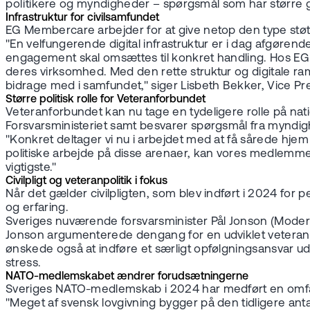
politikere og myndigheder – spørgsmål som har større 
Infrastruktur for civilsamfundet
EG Membercare arbejder for at give netop den type støt
"En velfungerende digital infrastruktur er i dag afgøren
engagement skal omsættes til konkret handling. Hos EG a
deres virksomhed. Med den rette struktur og digitale r
bidrage med i samfundet," siger Lisbeth Bekker, Vice P
Større politisk rolle for Veteranforbundet
Veteranforbundet kan nu tage en tydeligere rolle på na
Forsvarsministeriet samt besvarer spørgsmål fra myndig
"Konkret deltager vi nu i arbejdet med at få sårede hjem
politiske arbejde på disse arenaer, kan vores medlemmer 
vigtigste."
Civilpligt og veteranpolitik i fokus
Når det gælder civilpligten, som blev indført i 2024 fo
og erfaring.
Sveriges nuværende forsvarsminister Pål Jonson (Moderate
Jonson argumenterede dengang for en udviklet veteranp
ønskede også at indføre et særligt opfølgningsansvar ude
stress.
NATO-medlemskabet ændrer forudsætningerne
Sveriges NATO-medlemskab i 2024 har medført en omfatte
"Meget af svensk lovgivning bygger på den tidligere antage