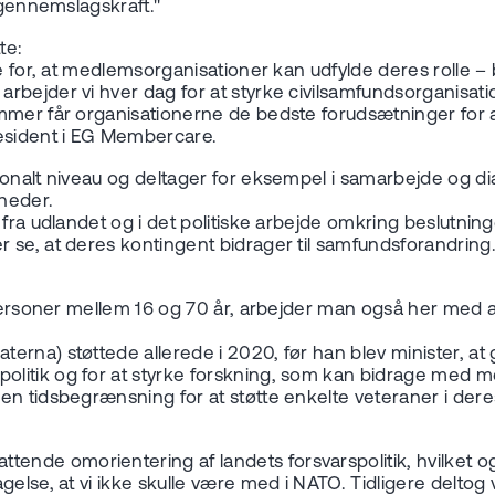
gennemslagskraft."
te:
de for, at medlemsorganisationer kan udfylde deres rolle 
rbejder vi hver dag for at styrke civilsamfundsorganisati
ammer får organisationerne de bedste forudsætninger for 
resident i EG Membercare.
tionalt niveau og deltager for eksempel i samarbejde og 
heder.
 fra udlandet og i det politiske arbejde omkring beslutni
se, at deres kontingent bidrager til samfundsforandring. 
r personer mellem 16 og 70 år, arbejder man også her med 
rna) støttede allerede i 2020, før han blev minister, at 
olitik og for at styrke forskning, som kan bidrage med 
n tidsbegrænsning for at støtte enkelte veteraner i deres 
nde omorientering af landets forsvarspolitik, hvilket og
lse, at vi ikke skulle være med i NATO. Tidligere deltog vi