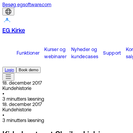
Besøg egsoftware.com
EG Kirke
Kurser og
Nyheder og
Ko
Funktioner
Support
webinarer
kundecases
sal
Login
Book demo
18. december 2017
Kundehistorie
•
3
minutters læsning
18. december 2017
Kundehistorie
•
3
minutters læsning