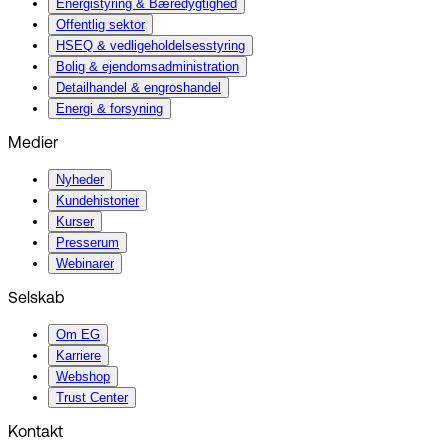
Energistyring & Bæredygtighed
Offentlig sektor
HSEQ & vedligeholdelsesstyring
Bolig & ejendomsadministration
Detailhandel & engroshandel
Energi & forsyning
Medier
Nyheder
Kundehistorier
Kurser
Presserum
Webinarer
Selskab
Om EG
Karriere
Webshop
Trust Center
Kontakt