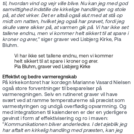
til, hvordan vind og vejr ville blive. Nu kan jeg med god
samvittighed indstille de kirkelige handlinger og stole
på, at det virker. Det er altså også slut med at stå op
midt om natten, hvilket jeg også har prøvet, fordi jeg
skulle være sikker på, at varmen gik på. Vi har ikke set
tallene endnu, men vi kommer helt sikkert til at spare i
kroner og ører,
" siger graver ved Lisbjerg Kirke, Pia
Bluhm.
Vi har ikke set tallene endnu, men vi kommer
helt sikkert til at spare i kroner og ører.
Pia Bluhm, graver ved Lisbjerg Kirke
Effektivt og bedre varmeregnskab
På kirkekontoret har kordegn Marianne Vasard Nielsen
også store forventninger til besparelser på
varmeregningen. Selv en rutineret graver vil have
svært ved at ramme temperaturerne så præcist som
varmestyringen og undgå overflødig opvarmning. Og
med integrationen til kalenderen er der en yderligere
gevinst i form af effektivisering og ro i maven:
"
Kommunikationen bliver anderledes. I det øjeblik jeg
har aftalt en kirkelig handling med præsten, kan jeg