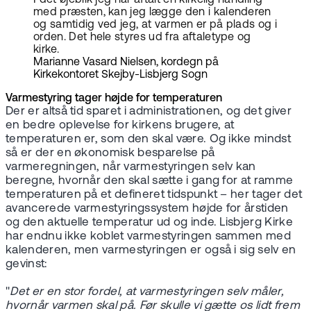
med præsten, kan jeg lægge den i kalenderen
og samtidig ved jeg, at varmen er på plads og i
orden. Det hele styres ud fra aftaletype og
kirke.
Marianne Vasard Nielsen, kordegn på
Kirkekontoret Skejby-Lisbjerg Sogn
Varmestyring tager højde for temperaturen
Der er altså tid sparet i administrationen, og det giver
en bedre oplevelse for kirkens brugere, at
temperaturen er, som den skal være. Og ikke mindst
så er der en økonomisk besparelse på
varmeregningen, når varmestyringen selv kan
beregne, hvornår den skal sætte i gang for at ramme
temperaturen på et defineret tidspunkt – her tager det
avancerede varmestyringssystem højde for årstiden
og den aktuelle temperatur ud og inde. Lisbjerg Kirke
har endnu ikke koblet varmestyringen sammen med
kalenderen, men varmestyringen er også i sig selv en
gevinst:
"
Det er en stor fordel, at varmestyringen selv måler,
hvornår varmen skal på. Før skulle vi gætte os lidt frem