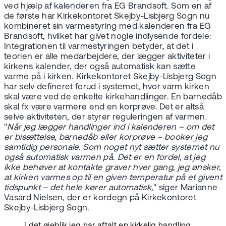
ved hjælp af kalenderen fra EG Brandsoft. Som en af
de første har Kirkekontoret Skejby-Lisbjerg Sogn nu
kombineret sin varmestyring med kalenderen fra EG
Brandsoft, hvilket har givet nogle indlysende fordele:
Integrationen til varmestyringen betyder, at det i
teorien er alle medarbejdere, der lægger aktiviteter i
kirkens kalender, der også automatisk kan sætte
varme på i kirken. Kirkekontoret Skejby-Lisbjerg Sogn
har selv defineret forud i systemet, hvor varm kirken
skal være ved de enkelte kirkehandlinger. En barnedåb
skal fx være varmere end en korprøve. Det er altså
selve aktiviteten, der styrer reguleringen af varmen.
"
Når jeg lægger handlinger ind i kalenderen – om det
er bisættelse, barnedåb eller korprøve – booker jeg
samtidig personale. Som noget nyt sætter systemet nu
også automatisk varmen på. Det er en fordel, at jeg
ikke behøver at kontakte graver hver gang, jeg ønsker,
at kirken varmes op til en given temperatur på et givent
tidspunkt – det hele kører automatisk,
" siger Marianne
Vasard Nielsen, der er kordegn på Kirkekontoret
Skejby-Lisbjerg Sogn.
I det øjeblik jeg har aftalt en kirkelig handling