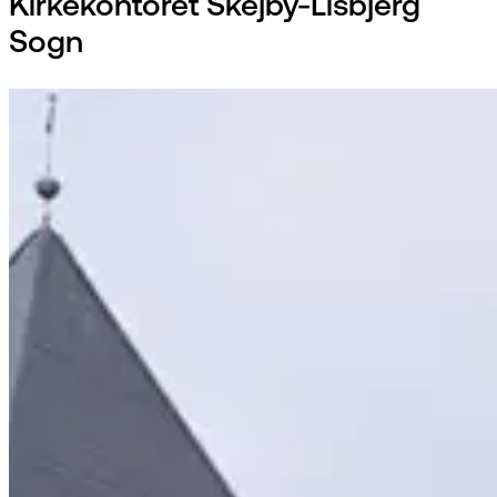
Kirkekontoret Skejby-Lisbjerg
Sogn