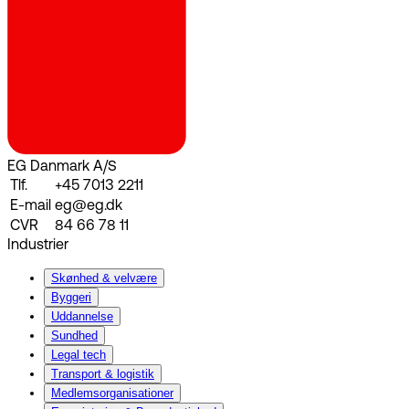
EG Danmark A/S
Tlf.
+45 7013 2211
E-mail
eg@eg.dk
CVR
84 66 78 11
Industrier
Skønhed & velvære
Byggeri
Uddannelse
Sundhed
Legal tech
Transport & logistik
Medlemsorganisationer