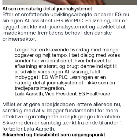
AI som en naturlig del af journalsystemet
Efter et omfattende udviklingsarbejde lancerer EG nu
sin egen AI-assistent i EG WinPLC. En løsning, der er
bygget direkte ind i journalsystemet og udviklet til at
imødekomme fremtidens behov i den danske
primærsektor.
Læger har en krævende hverdag med mange
opgaver og højt tempo. I tæt dialog med vores
kunder har vi identificeret, hvor behovet for
aflastning er størst, og brugt denne indsigt til
at udvikle vores egen AI-løsning, fuldt
indbygget i EG WinPLC. Løsningen er en
naturlig del af journalsystemet - ikke som en
tredjepartsintegration.
Laila Aarseth, Vice President, EG Healthcare
Målet er at gøre arbejdsdagen lettere allerede nu,
samtidig med at vi lægger fundamentet for mere
effektive og intelligente arbejdsgange i fremtiden.
Sikkerheden er samtidig tænkt fra ende til anden",
fortæller Laila Aarseth.
Sikkerhed og fleksibilitet som udgangspunkt