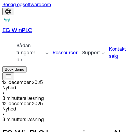
Besøg egsoftware.com
EG WinPLC
Sådan
Kontakt
fungerer
Ressourcer
Support
salg
det
Book demo
12. december 2025
Nyhed
•
3
minutters læsning
12. december 2025
Nyhed
•
3
minutters læsning