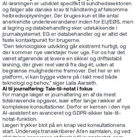
AI-løsningen er udviklet specifikt til sundhedssektoren
og følger alle danske krav til håndtering af følsomme
helbredsoplysninger. Der bruges kun et lille antal
anerkendte underleverandører inden for EU/EØS, men
al lagring og databehandling sker udelukkende i
journalsystemet. EG er databehandler og er altid det
faste kontaktpunkt for brugerne.
"Den teknologiske udvikling går ekstremt hurtigt, og
der kommer nye værktøjer hver uge. For os har det
været afgørende at levere en sikker og driftsstabil
løsning, der giver reel værdi fra dag ét, uden at
begrænse mulighederne fremover. Det her er en
platform, vi kan bygge videre på i takt med både
teknologi og behov," siger Laila Aarseth.
AI til journalføring: Tale-til-notat i fokus
For mange læger er journalføring en af de mest
tidskrævende opgaver, især efter lange rækker af
komplekse konsultationer. Derfor er kernen i den nye
AI-assistent en avanceret og GDPR-sikker tale-til-
notat-funktion.
Lægen trykker blot på en knap ved konsultationens
start. Undervejs transskriberer AI'en samtalen, og ved