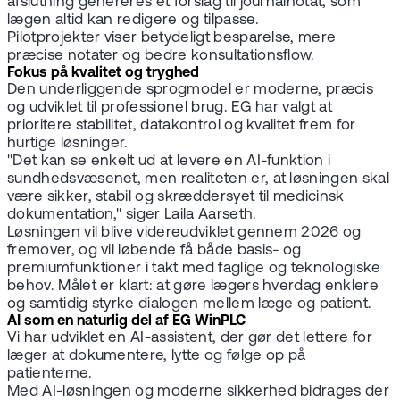
afslutning genereres et forslag til journalnotat, som
lægen altid kan redigere og tilpasse.
Pilotprojekter viser betydeligt besparelse, mere
præcise notater og bedre konsultationsflow.
Fokus på kvalitet og tryghed
Den underliggende sprogmodel er moderne, præcis
og udviklet til professionel brug. EG har valgt at
prioritere stabilitet, datakontrol og kvalitet frem for
hurtige løsninger.
"Det kan se enkelt ud at levere en AI-funktion i
sundhedsvæsenet, men realiteten er, at løsningen skal
være sikker, stabil og skræddersyet til medicinsk
dokumentation," siger Laila Aarseth.
Løsningen vil blive videreudviklet gennem 2026 og
fremover, og vil løbende få både basis- og
premiumfunktioner i takt med faglige og teknologiske
behov. Målet er klart: at gøre lægers hverdag enklere
og samtidig styrke dialogen mellem læge og patient.
AI som en naturlig del af EG WinPLC
Vi har udviklet en AI-assistent, der gør det lettere for
læger at dokumentere, lytte og følge op på
patienterne.
Med AI-løsningen og moderne sikkerhed bidrages der