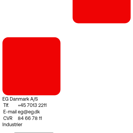
EG Danmark A/S
Tlf.
+45 7013 2211
E-mail
eg@eg.dk
CVR
84 66 78 11
Industrier