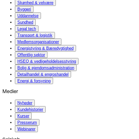
Skønhed & velvære
Byggeri
Uddannelse
Sundhed
Legal tech
Transport & logistik
Medlemsorganisationer
Energistyring & Bæredygtighed
Offentlig sektor
HSEQ & vedligeholdelsesstyring
Bolig & ejendomsadministration
Detailhandel & engroshandel
Energi & forsyning
Medier
Nyheder
Kundehistorier
Kurser
Presserum
Webinarer