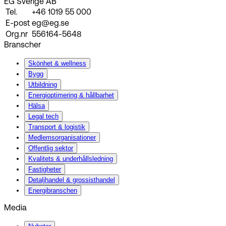
EG Sverige AB
Tel.
+46 1019 55 000
E-post
eg@eg.se
Org.nr
556164-5648
Branscher
Skönhet & wellness
Bygg
Utbildning
Energi­optimering & hållbarhet
Hälsa
Legal tech
Transport & logistik
Medlemsorganisationer
Offentlig sektor
Kvalitets & underhållsledning
Fastigheter
Detaljhandel & grossisthandel
Energibranschen
Media