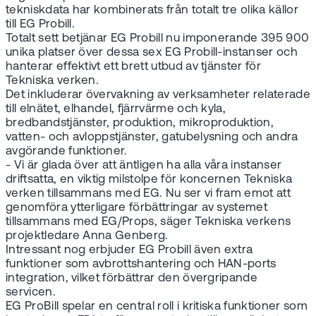
tekniskdata har kombinerats från totalt tre olika källor
till EG Probill.
Totalt sett betjänar EG Probill nu imponerande 395 900
unika platser över dessa sex EG Probill-instanser och
hanterar effektivt ett brett utbud av tjänster för
Tekniska verken.
Det inkluderar övervakning av verksamheter relaterade
till elnätet, elhandel, fjärrvärme och kyla,
bredbandstjänster, produktion, mikroproduktion,
vatten- och avloppstjänster, gatubelysning och andra
avgörande funktioner.
- Vi är glada över att äntligen ha alla våra instanser
driftsatta, en viktig milstolpe för koncernen Tekniska
verken tillsammans med EG. Nu ser vi fram emot att
genomföra ytterligare förbättringar av systemet
tillsammans med EG/Props, säger Tekniska verkens
projektledare Anna Genberg.
Intressant nog erbjuder EG Probill även extra
funktioner som avbrottshantering och HAN-ports
integration, vilket förbättrar den övergripande
servicen.
EG ProBill spelar en central roll i kritiska funktioner som