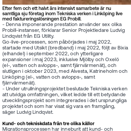
Efter fem och ett halvt års intensivt samarbete är nu
samtliga sju företag inom Tekniska verken i Linköping live
med faktureringslösningen EG Probill.
- Denna imponerande prestation använder sex olika
Probill-instanser, förklarar Senior Projektledare Ludvig
Lindqvist från EG Utility.
Go-live-processen, som påbörjades i maj 2022,
startade med Utsikt (bredband) i maj 2022, följt av Bixia
(elhandel) i september 2022, och ytterligare
expansioner i maj 2023, inklusive Mjölby och Oxelö
(el-, vatten och avlopps-, samt fjärrvärmenät), och
slutligen i oktober 2023, med Alvesta, Katrineholm och
Linköping (el-, vatten och avlopps-, samt
fjärrvärmenät).
- Under utrullningsprojektet beslutade Tekniska verken
att utvidga omfattningen, vilket ledde till ett betydande
utvecklingsprojekt som integrerades i det ursprungliga
projektet och som har visat sig vara en framgång,
säger Ludvig Lindqvist.
Kund- och tekniskdata från tre olika källor
Migrationsprocessen har inneburit att kund- och