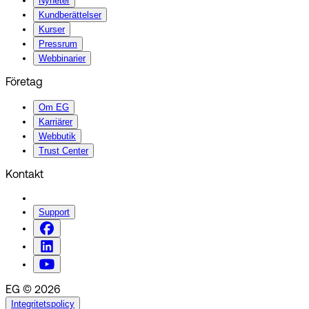
Nyheter
Kundberättelser
Kurser
Pressrum
Webbinarier
Företag
Om EG
Karriärer
Webbutik
Trust Center
Kontakt
Support
EG © 2026
Integritetspolicy